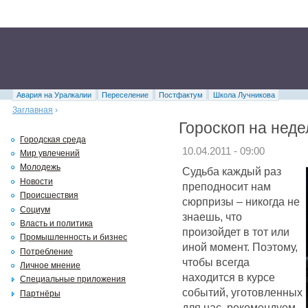
Авария на Уралкалии
Переселение
Постфактум
Школа Лучникова
Заглавная
›
Гороскоп на неде
Городская среда
10.04.2011 - 09:00
Мир увлечений
Молодежь
Судьба каждый раз
Новости
преподносит нам
Происшествия
сюрпризы – никогда не
Социум
знаешь, что
Власть и политика
произойдет в тот или
Промышленность и бизнес
иной момент. Поэтому,
Потребление
чтобы всегда
Личное мнение
находится в курсе
Специальные приложения
событий, уготовленных
Партнёры
для нас, рекомендуем