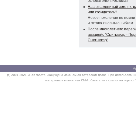
основателю «Роспила».
Наш знаменитый земляк: р
или созидатель?
Новое поколение не помни
и готово к новым ошибкам.
После многолетнего перер
авиарейс "Сыктывкар - Пер
Сыктывкар"
А
(c) 2001-2021 Иная газета. Защищено Законом об авторском праве. При использовании
материалов в печатных СМИ обязательна ссылка на портал