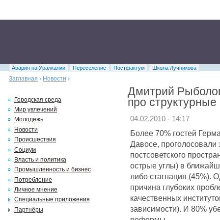
Авария на Уралкалии
Переселение
Постфактум
Школа Лучникова
Заглавная
›
Новости
›
Дмитрий Рыболов
про структурны
Городская среда
Мир увлечений
04.02.2010 - 14:17
Молодежь
Новости
Более 70% гостей Герма
Происшествия
Давосе, проголосовали з
Социум
постсоветского простра
Власть и политика
острые углы) в ближайш
Промышленность и бизнес
либо стагнация (45%). 
Потребление
причина глубоких пробл
Личное мнение
качественных институто
Специальные приложения
зависимости). И 80% уб
Партнёры
реформы.