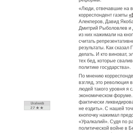
«Люди, отвечавшие на в
корреспондент газеты
«
Алекперов, Давид Якоба
Дмитрий Рыболовлев и д
из них нажимали на кноп
считать репрезентативн
результаты. Как сказал 
делать. И кто виноват, 
тех бед, которые свалив
политике государства».
По мнению корреспонден
взгляд, это революция в
людей такого уровня я 
экономическом форуме.
фактически ликвидирова
не ездить». С нашей точ
кнопочку нажимал пред
«Уралкалий». Судя по р
политической войне в Б