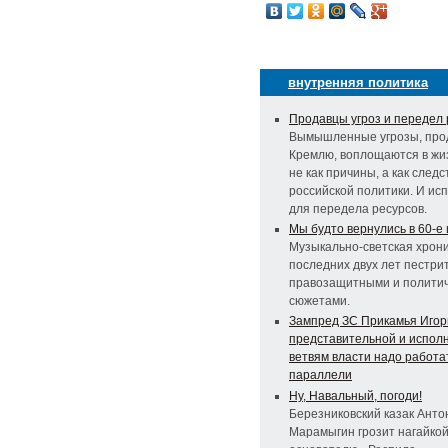
внутренняя политика
Продавцы угроз и передел 
Вымышленные угрозы, пр
Кремлю, воплощаются в жиз
не как причины, а как следс
российской политики. И ис
для передела ресурсов.
Мы будто вернулись в 60-е и
Музыкально-светская хрон
последних двух лет пестри
правозащитными и полити
сюжетами.
Зампред ЗС Прикамья Игор
представительной и испол
ветвям власти надо работа
параллели
Ну, Навальный, погоди!
Березниковский казак Анто
Марамыгин грозит нагайко