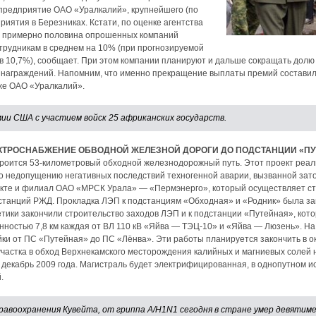
предприятие ОАО «Уралкалий», крупнейшего (по
риятия в Березниках. Кстати, по оценке агентства
ду примерно половина опрошенных компаний
трудникам в среднем на 10% (при прогнозируемой
 10,7%), сообщает. При этом компании планируют и дальше сокращать долю
ознаграждений. Напомним, что именно прекращение выплаты премий состави
же ОАО «Уралкалий».
мии США с участием войск 25 африканских государств.
ЕКТРОСНАБЖЕНИЕ ОБВОДНОЙ ЖЕЛЕЗНОЙ ДОРОГИ ДО ПОДСТАНЦИИ «П
троится 53-километровый обходной железнодорожный путь. Этот проект реал
о недопущению негативных последствий техногенной аварии, вызванной за
екте и филиал ОАО «МРСК Урала» — «Пермэнерго», который осуществляет ст
станций РЖД. Прокладка ЛЭП к подстанциям «Обходная» и «Родник» была за
етики закончили строительство заходов ЛЭП и к подстанции «Путейная», кото
ностью 7,8 км каждая от ВЛ 110 кВ «Яйва — ТЭЦ-10» и «Яйва — Люзень». 
ки от ПС «Путейная» до ПС «Лёнва». Эти работы планируется закончить в о
частка в обход Верхнекамского месторождения калийных и магниевых солей н
 декабрь 2009 года. Магистраль будет электрифицированная, в однопутном 
.
авоохранения Кувейта, от гриппа A/H1N1 сегодня в стране умер девятиме