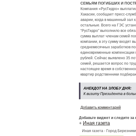
СЕМЬЯМ ПОГИБШИХ И ПОСТ
Компания «РусГидро» выплатил
Хакасии, сообщает пресс-служ
аварии, когда в машинный зал 
остальные. Всего на ГЭС устан
“РусГидро” выполнило все обя
сумма выплат членам семей по
компании, в эту сумму входят 
среднемесячных заработков по
единовременные компенсации п
рублей. Сейчас выявлено 35 п
семей, решается вопрос по тру
настоящее время в собственнос
квартир родственники подбираю
АНЕКДОТ НА ЗЛОБУ ДНЯ:
К визиту Президента в больн
Добавить комментарий
Добавьте виджет и следите за
+
Иная газета
Иная газета - Город Березник