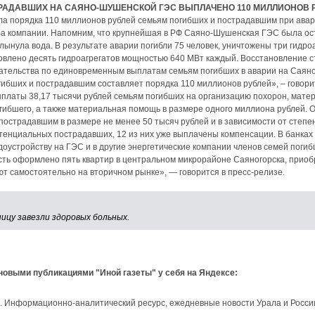
РАДАВШИХ НА САЯНО-ШУШЕНСКОЙ ГЭС ВЫПЛАЧЕНО 110 МИЛЛИОНОВ 
а порядка 110 миллионов рублей семьям погибших и пострадавшим при ава
ба компании. Напомним, что крупнейшая в РФ Саяно-Шушенская ГЭС была ост
хлынула вода. В результате аварии погибли 75 человек, уничтожены три гидр
овлено десять гидроагрегатов мощностью 640 МВт каждый. Восстановление с
зательства по единовременным выплатам семьям погибших в аварии на Сая
гибших и пострадавшим составляет порядка 110 миллионов рублей», – говор
выплаты 38,17 тысячи рублей семьям погибших на организацию похорон, мате
гибшего, а также материальная помощь в размере одного миллиона рублей. 
острадавшим в размере не менее 50 тысяч рублей и в зависимости от степе
отенциальных пострадавших, 12 из них уже выплачены компенсации. В банка
доустройству на ГЭС и в другие энергетические компании членов семей поги
ть оформлено пять квартир в центральном микрорайоне Саяногорска, приобр
т самостоятельно на вторичном рынке», — говорится в пресс-релизе.
ицу завезли здоровых больных.
 новыми публикациями "Иной газеты" у себя на Яндексе:
и. Информационно-аналитический ресурс, ежедневные новости Урала и Росси