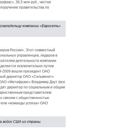
рфакс», 36,5 млн руб., чистая
 поручение правительства по
-совладельцу компании «Евросеть»
еров России». Этот совместный
ональных управленцев, лидеров в
азателям деятельности компании
еделяется исключительно путем
ей-2009 вошли президент ОАО
ный директор ОАО «Сильвинит»
 ОАО «Метафракс» Владимир Даут (все
одят директор по социальным и общим
Единственным представителем
по связям с общественностью
ители «команды успеха» ОАО
а войск США из страны.