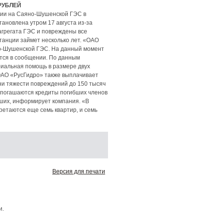
РУБЛЕЙ
рии на Саяно-Шушенской ГЭС в
ановлена утром 17 августа из-за
оагрегата ГЭС и повреждены все
танции займет несколько лет. «ОАО
но-Шушенской ГЭС. На данный момент
ится в сообщении. По данным
риальная помощь в размере двух
ОАО «РусГидро» также выплачивает
ни тяжести повреждений до 150 тысяч
х погашаются кредиты погибших членов
бших, информирует компания. «В
етаются еще семь квартир, и семь
Версия для печати
и.