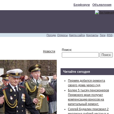
Берфорум
Объявления
Погода
Опросы
Карта сайта
Контакты
Теги
RSS
Поиск:
Новости
Читайте сегодня
Пермяк добился ремонта
своего дома через суд
Более 5 тысяч пенсионеров
Пермского края получат
компенсацию взносов на
капитальный ремонт.
Сергей Будалин присвоил 2
миллиона рублей честных и