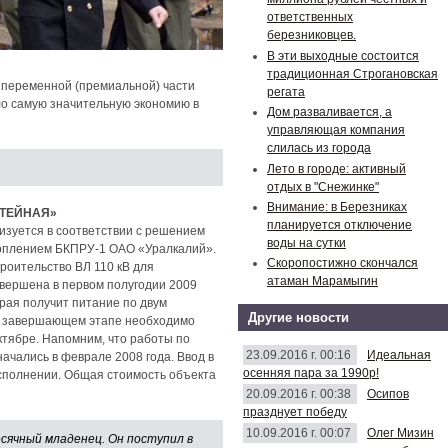
ответственных
березниковцев.
В эти выходные состоится
традиционная Строгановская
 переменной (премиальной) части
регата
ло самую значительную экономию в
Дом разваливается, а
управляющая компания
слилась из города
Лето в городе: активный
отдых в "Снежинке"
Внимание: в Березниках
УТЕЙНАЯ»
планируется отключение
изуется в соответствии с решением
воды на сутки
топлением БКПРУ-1 ОАО «Уралкалий».
Скоропостижно скончался
роительство ВЛ 110 кВ для
атаман Марамыгин
вершена в первом полугодии 2009
рая получит питание по двум
Другие новости
На завершающем этапе необходимо
ктябре. Напомним, что работы по
23.09.2016 г. 00:16
Идеальная
ачались в феврале 2008 года. Ввод в
осенняя пара за 1990р!
исполнении. Общая стоимость объекта
20.09.2016 г. 00:38
Осипов
празднует победу
10.09.2016 г. 00:07
Олег Мизин
сячный младенец. Он поступил в