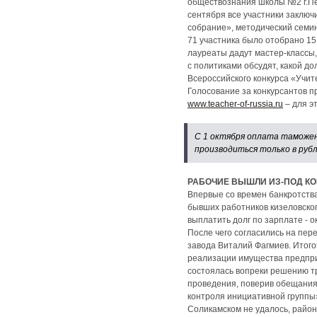
обществознания школы №2 г.Пер
сентября все участники заключ
собрание», методический семин
71 участника было отобрано 15
лауреаты дадут мастер-классы, 
с политиками обсудят, какой 
Всероссийского конкурса «Учит
Голосование за конкурсантов п
www.teacher-of-russia.ru
– для э
С 1 октября оплата таможен
производиться только в рубл
РАБОЧИЕ ВЫШЛИ ИЗ-ПОД КО
Впервые со времен банкротств
бывших работников кизеловског
выплатить долг по зарплате - о
После чего согласились на пер
завода Виталий Фагмиев. Итого
реализации имущества предприя
состоялась вопреки решению тр
проведения, поверив обещаниям
контроля инициативной группы»
Соликамском не удалось, райо