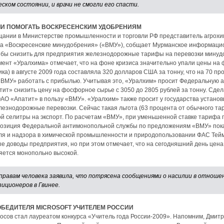
ском состоянии, и врачи не смогли его спасти.
ЛИ ПОМОГАТЬ ВОСКРЕСЕНСКИМ УДОБРЕНИЯМ
щании в Министерстве промышленности и торговли РФ представитель агрохи
да «Воскресенские минудобрения» («ВМУ»), собщает Мурманское информацион
о бы снизить для предприятия железнодорожные тарифы на перевозки минудо
ент «Уралхима» отмечает, что на фоне кризиса значительно упали цены на 
) в августе 2009 года составляла 320 долларов США за тонну, что на 70 п
 «ВМУ» работать с прибылью. Учитывая это, «Уралхим» просит Федеральную 
ит» снизить цену на фосфорное сырье с 3050 до 2805 рублей за тонну. Сдела
 «Апатит» в пользу «ВМУ». «Уралхим» также просит у государства установи
знодорожные перевозки. Сейчас такая льгота (63 процента от обычного тар
й селитры на экспорт. По расчетам «ВМУ», при уменьшенной ставке тарифа 
 Позиция Федеральной антимонопольной службы по предложениям «ВМУ» пока
ля и надзора в химической промышленности и природопользовании ФАС Тей
е доводы предприятия, но при этом отмечает, что на сегодняшний день цен
вляется монопольно высокой.
правам человека заявила, что потрясена сообщениями о насилии в отноше
иционеров в Гвинее.
БЕДИТЕЛЯ MICROSOFT УЧИТЕЛЕМ РОССИИ
сов стал лауреатом конкурса «Учитель года России-2009». Напомним, Дмитр