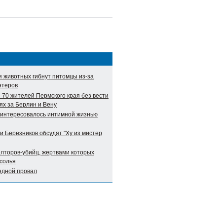
я животных гибнут питомцы из-за
нтеров
 70 жителей Пермского края без вести
ях за Берлин и Вену
аинтересовалось интимной жизнью
и Березников обсудят "Ху из мистер
елторов-убийц, жертвами которых
Усолья
едной провал