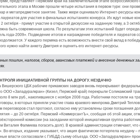
ми, представляет Пермский край на заключительном этапе Всероссийского к
ительного этапа в Москве прошли четыре испытания в первом туре: они пров
ар и метапредметное занятие. Также жюри оценивало Интернет-ресурсы конк
 лауреатов для участия в финальных испытаниях конкурса. Их ждут новые ко
2 октября - примут участие в открытой дискуссии на заданную тему, а 3 октяб
должна быть современная школа. По результатам этих испытаний будет опре
ель года-2009». Подведение итогов и награждение победителя и лауреатов со
родолжается. У каждого пермяка есть возможность внести свой вклад в победу
того нужно найти анкету Дмитрия и оценить его интернет-ресурсы.
ных пошлин, налогов, сборов, авансовых платежей и внесение денежных за
ях.
НТРОЛЯ ИНИЦИАТИВНОЙ ГРУППЫ НА ДОРОГУ. НЕУДАЧНО
а Вишерского ЦБК рабочие прикамских заводов вновь перекрывают федеральн
о ООО «Западуралкран» (Кизел, Пермский край) перекрыли Соликамский трак
коло 8 млн руб., накопившиеся с ноября 2008 года. Работники постояли на тра
еговоры, в которых приняли участие глава краевого минпрома Дмитрий Тепло
м переговоров стал протокол, согласно ему установлены сроки погашения до
тия – до 20 октября. Пермский «КоммерсантЪ», сообщая об этой акции, отме
ёхсторонней комиссии (на заседании которой инициативная группа работник
 Виталия Фагмиева погасить долг). В краевой администрации отмечают, что
. Во-вторых, издание указывает, что акция фактически потерпела неудачу –
нные власти согласовали с ГИБДД съему объезда. ООО «Западуралкран» пр