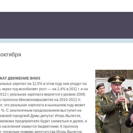
 октября
ЛЖАТ ДВИЖЕНИЕ ВНИЗ
льных зарплат на 11,5% в этом году они упадут на
ь через год возобновят рост — на 2,4% в 2011 г. и на
2012 г. реальная зарплата вернется к уровню 2008,
о прогноза Минэкономразвития на 2010-2012 гг.
т, что реальная зарплата в нынешнем году может
-8 %. С аналогичным предсказанием выступил на
овской городской Думы депутат Игорь Вылеток,
никовских предприятиях будет снижаться и далее, и
 населения окажутся бюджетники. К прогнозу
, поскольку помимо депутатства Игорь Вылеток