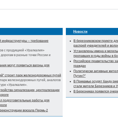
Новости
 инфраструктуры – требование
В березниковском приюте дл
распрей учредителей и воло
ов с продукцией «Уралкалия»
Установлены имена и могилы
дорогам в разные точки России и
пропавших в годы войны в бо
Российское правительство з
ания могут появиться вагоны для
граждан
Политически активные жител
ий" строит парк железнодорожных путей
Путин?"
 парк железнодорожных путей, аналогов
В Прикамье осудят банду ри
туре «Уралкалия».
стали жители Березников и 
тройства сигнализации, централизации
В Березниках появился очер
дороге
ал подготовительные работы для
ороги
реконструкции вокзала Пермь-2