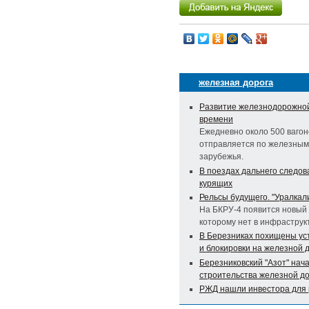
железная дорога
Развитие железнодорожной
времени
Ежедневно около 500 вагон
отправляется по железным 
зарубежья.
В поездах дальнего следов
курящих
Рельсы будущего. "Уралкал
На БКРУ-4 появится новый
которому нет в инфраструк
В Березниках похищены ус
и блокировки на железной 
Березниковский "Азот" нач
строительства железной д
РЖД нашли инвестора для 