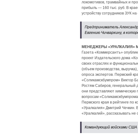
локомотивов, трамвайных и про
прибыль — 160 тыс. руб. В кр
устройству сотрудников ЗУК н
Предприниматель Александр 
Евгению Чичваркину, в котор
МЕНЕДЖЕРЫ «УРАЛКАЛИЯ» 
Газета «Коммерсантъ» опублик
проект Издательского дома «К
своих отраслях и функциональ
(объем производства, выручка
опроса экспертов. Пермский кр
«Соликамскбумпром» Виктор Б
Ростям Сабиров, генеральный 
они представляют химическую 
вопросам «Соликамскбумпрома
Пермского края в рейтинге по
«Уралкалия» Дмитрий Чечкин. 
«Уралкалий», рассказывать не 
Командующий войсками США в