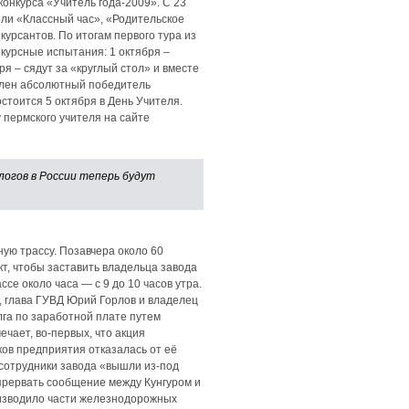
онкурса «Учитель года-2009». С 23
ели «Классный час», «Родительское
урсантов. По итогам первого тура из
нкурсные испытания: 1 октября –
ря – сядут за «круглый стол» и вместе
делен абсолютный победитель
стоится 5 октября в День Учителя.
 пермского учителя на сайте
логов в России теперь будут
ую трассу. Позавчера около 60
т, чтобы заставить владельца завода
ссе около часа — с 9 до 10 часов утра.
в, глава ГУВД Юрий Горлов и владелец
лга по заработной плате путем
чает, во-первых, что акция
ов предприятия отказалась от её
 сотрудники завода «вышли из-под
 прервать сообщение между Кунгуром и
оизводило части железнодорожных