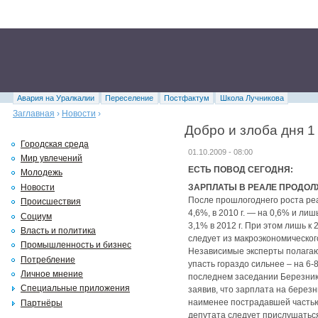
Авария на Уралкалии
Переселение
Постфактум
Школа Лучникова
Заглавная
›
Новости
›
Добро и злоба дня 1
Городская среда
01.10.2009 - 08:00
Мир увлечений
ЕСТЬ ПОВОД СЕГОДНЯ:
Молодежь
Новости
ЗАРПЛАТЫ В РЕАЛЕ ПРОДО
После прошлогоднего роста реа
Происшествия
4,6%, в 2010 г. — на 0,6% и лиш
Социум
3,1% в 2012 г. При этом лишь к 
Власть и политика
следует из макроэкономическог
Промышленность и бизнес
Независимые эксперты полагаю
Потребление
упасть гораздо сильнее – на 6
Личное мнение
последнем заседании Березник
Специальные приложения
заявив, что зарплата на берез
наименее пострадавшей частью
Партнёры
депутата следует прислушаться