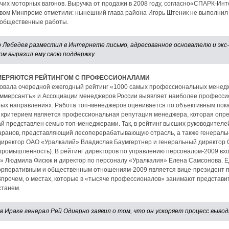
чих моторных вагонов. Выручка от продажи в 2008 году, согласно«СПАРК-Инте
аевом Минпроме отметили: нынешний глава района Игорь Штеник не выполнил
а общественные работы.
Лебедев разместил в Интернете письмо, адресованное основателю и экс
ом выразил ему свою поддержку.
МЕРЯЮТСЯ РЕЙТИНГОМ С ПРОФЕССИОНАЛАМИ
овала очередной ежегодный рейтинг «1000 самых профессиональных менедж
оммерсантъ» и Ассоциации менеджеров России выявляет наиболее професси
ных направлениях. Работа топ-менеджеров оценивается по объективным пок
), критерием является профессиональная репутация менеджера, которая опр
ай представлен семью топ-менеджерами. Так, в рейтинг высших руководител
аранов, представляющий лесоперерабатывающую отрасль, а также генераль
директор ОАО «Уралкалий» Владислав Баумгертнер и генеральный директор
промышленность). В рейтинг директоров по управлению персоналом-2009 вх
» Людмила Фисюк и директор по персоналу «Уралкалия» Елена Самсонова. 
 корпоративным и общественным отношениям-2009 является вице-президент 
Впрочем, о местах, которые в «тысяче профессионалов» занимают представ
станем.
 Ираке генерал Рей Одиерно заявил о том, что он ускоряет процесс вывод