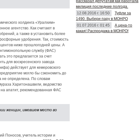
рассказал депутатам как работала
милиция последние полгода.
12.08.2016 г. 16:50
Туфли за
1490. Выбери пару в МОНРО
мического холдинга «Уралхим»
01.07.2016 г. 01:45
А цена-то
ное агентство. Как считают в
какая! Распродажа в МОНРО!
брений, а также в установить более
фосфорные удобрения. Так, стоимость
роцентов ниже прошлогодней цены. А
антимонопольную службу (ФАС)
ть это предлагается за счет
ть для воскресенского завода
ифа) действует для кемеровского
предприятие могло бы сэкономить до
 не определена. По словам
мураза Харитонашвили, ведомство
а на апатит, рекомендованная ФАС
нии женщин, имевшем место во
ий Поносов, учитель истории и