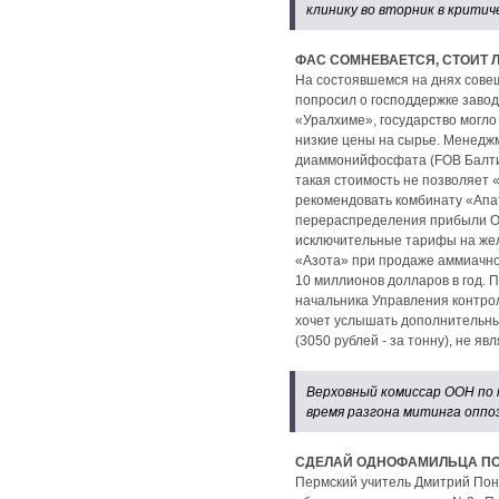
клинику во вторник в критиче
ФАС СОМНЕВАЕТСЯ, СТОИТ 
На состоявшемся на днях сове
попросил о господдержке заво
«Уралхиме», государство могл
низкие цены на сырье. Менеджм
диаммонийфосфата (FOB Балтика
такая стоимость не позволяет
рекомендовать комбинату «Апат
перераспределения прибыли ОАО
исключительные тарифы на желе
«Азота» при продаже аммиачно
10 миллионов долларов в год.
начальника Управления контро
хочет услышать дополнительны
(3050 рублей - за тонну), не я
Верховный комиссар ООН по 
время разгона митинга оппоз
СДЕЛАЙ ОДНОФАМИЛЬЦА ПО
Пермский учитель Дмитрий Поно