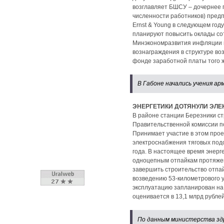
возглавляет БШСУ – дочернее 
численности работников) предп
Ernst & Young в следующем го
планируют повысить оклады со
Минэкономразвития инфляции в
вознаграждения в структуре в
фонде заработной платы того 
В Габоне начались учения ар
ЭНЕРГЕТИКИ ДОТЯНУЛИ ЭЛ
В районе станции Березники с
Правительственной комиссии п
Принимает участие в этом про
электроснабжения тяговых под
года. В настоящее время энерг
одноцепным отпайкам протяжен
завершить строительство отпай
возведению 53-километрового у
эксплуатацию запланирован на
оценивается в 13,1 млрд рублей
По данным министерства здр