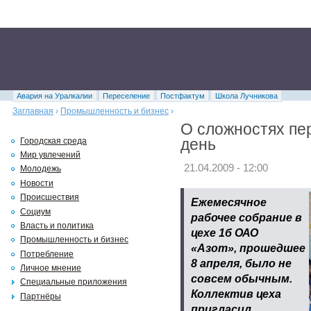
Авария на Уралкалии
Переселение
Постфактум
Школа Лучникова
Заглавная
›
Промышленность и бизнес
›
О сложностях пе
день
Городская среда
Мир увлечений
21.04.2009 - 12:00
Молодежь
Новости
Происшествия
Ежемесячное
Социум
рабочее собрание в
Власть и политика
цехе 1б ОАО
Промышленность и бизнес
«Азот», прошедшее
Потребление
8 апреля, было не
Личное мнение
совсем обычным.
Специальные приложения
Коллектив цеха
Партнёры
пригласил