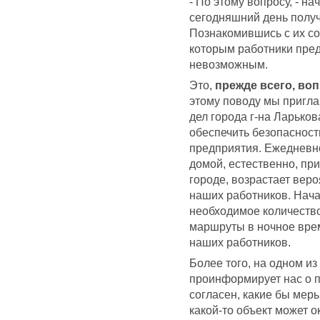
- По этому вопросу, - н
сегодняшний день получ
Познакомившись с их с
которым работники пред
невозможным.
Это,
прежде всего, во
этому поводу мы пригл
дел города г-на Ларьков
обеспечить безопасност
предприятия. Ежедневно
домой, естественно, пр
городе, возрастает вер
наших работников. Нач
необходимое количество
маршруты в ночное вре
наших работников.
Более того, на одном и
проинформирует нас о п
согласен, какие бы мер
какой-то объект может 