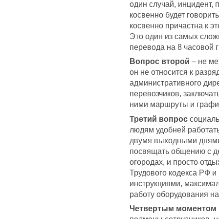
один случай, инцидент,
косвенно будет говорит
косвенно причастна к эт
Это один из самых слож
перевода на 8 часовой г
Вопрос второй
– не ме
он не относится к разр
административного дир
перевозчиков, заключат
ними маршруты и графи
Третий вопрос
социаль
людям удобней работать
двумя выходными днями
посвящать общению с де
огородах, и просто отд
Трудового кодекса РФ и
инструкциями, максимал
работу оборудования н
Четвертым моментом
подмены сотрудников, 