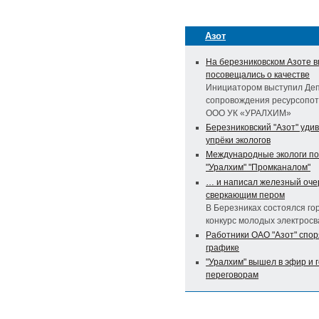
Азот
На березниковском Азоте 
посовещались о качестве
Инициатором выступил Де
сопровождения ресурсопо
ООО УК «УРАЛХИМ»
Березниковский "Азот" уди
упрёки экологов
Международные экологи п
"Уралхим" "Промканалом"
… и написал железный оче
сверкающим пером
В Березниках состоялся го
конкурс молодых электрос
Работники ОАО "Азот" спор
графике
"Уралхим" вышел в эфир и г
переговорам