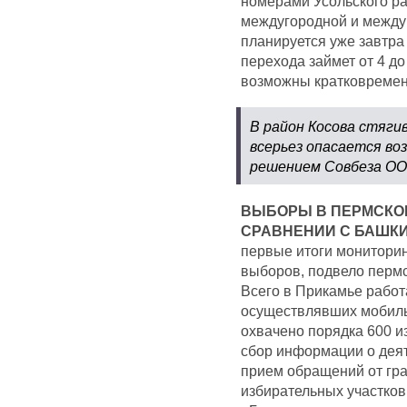
номерами Усольского ра
междугородной и между
планируется уже завтра 
перехода займет от 4 до
возможны кратковремен
В район Косова стяги
всерьез опасается во
решением Совбеза ОО
ВЫБОРЫ В ПЕРМСКОМ
СРАВНЕНИИ С БАШК
первые итоги мониторин
выборов, подвело пермс
Всего в Прикамье работ
осуществлявших мобильн
охвачено порядка 600 из
сбор информации о деят
прием обращений от гра
избирательных участков 