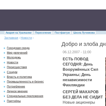
Авария на Уралкалии
Переселение
Постфактум
Школа Лучникова
Заглавная
›
Новости
›
Добро и злоба дн
Городская среда
06.12.2007 - 11:00
Мир увлечений
Молодежь
ЕСТЬ ПОВОД
Новости
СЕГОДНЯ: День
Происшествия
Вооружённых Сил
Социум
Украины; День
Власть и политика
независимости
Промышленность и бизнес
Финляндии
Потребление
СЕРГЕЙ МАКАРОВ
Личное мнение
Специальные приложения
БЕЗ ДЕЛА НЕ СИДИТ
Партнёры
Новые акционеры