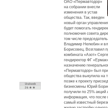
ОАО «Пермавтодор»
на собрании внесли
изменения в устав
общества. Так, введен
новый орган управления
будет помогать гендире
полномочия совета дире
том числе председатель
Владимир Нелюбин и в
Борисовец. Возглавил 
комбината «Азот» Серге
гендиректор ФГ «Ермак
назначению генеральног
«Пермавтодор» был при
общества выкупила на т
позже к проекту присое
бизнесмены Юрий Борис
получили по 25% акций 
информация, что после
самый известный берез
жилую застройку одного