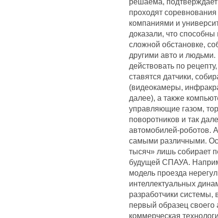
решаема, подтверждает 
проходят соревнования
компаниями и универси
доказали, что способны
сложной обстановке, со
другими авто и людьми
действовать по рецепт
ставятся датчики, соб
(видеокамеры, инфракра
далее), а также компью
управляющие газом, то
поворотников и так дал
автомобилей-роботов. А 
самыми различными. Осо
тысяч» лишь собирает 
будущей СПАУА. Наприм
модель проезда нерегул
интеллектуальных динам
разработчики системы, 
первый образец своего 
коммерческая технологи