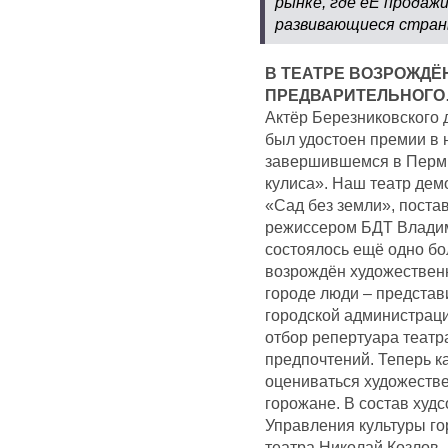
рынке, где еЁ продаж
развивающиеся стра
В ТЕАТРЕ ВОЗРОЖДЁ
ПРЕДВАРИТЕЛЬНОГО
Актёр Березниковского 
был удостоен премии в
завершившемся в Перм
кулиса». Наш театр дем
«Сад без земли», поста
режиссером БДТ Владим
состоялось ещё одно бо
возрождён художественн
городе люди – представи
городской администраци
отбор репертуара театра
предпочтений. Теперь к
оцениваться художестве
горожане. В состав худс
Управления культуры го
театра Николай Козлов,