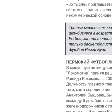
«35 тысяч» приглашает 
системы — заняться ею «
некоммерческой основе
Третье место в ежего
шоу-бизнеса в возрас
Forbes, заняла тенни
только баскетболист 
футбол Регги Буш.
ПЕРМСКИЙ ФУТБОЛ Л
В минувшую пятницу сов
"Локомотив" принял реш
Рашида Рахимова, с 200
Должность главного тре
того, как в середине но
Анантолий Бышовец был 
команду 6 декабря, на 
железнодорожников с гр
контракта с Рашидом Ра