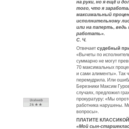
на руки, но я ещё и 
того, что я заработа
максимальный проце
исполнительному лис
или на паперть, ведь
работать».
С. Ч.
Отвечает
судебный при
«Вычеты по исполнитель
суммарно не могут прев
70 максимальных процен
и сами алименты». Так ч
перемудрила. Или ошибл
Березники Максим Гуров 
случаях, предложил гра
прокуратуру: «Мы опрот
работника нарушены. М
вопросы».
ПЛАТИТЕ КЛАССИКОЙ
«Мой сын-старшеклас