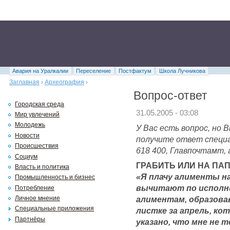
Авария на Уралкалии
Переселение
Постфактум
Школа Лучникова
Заглавная
›
Археография
›
Вопрос-ответ
Городская среда
31.05.2005 - 03:08
Мир увлечений
Молодежь
У Вас есть вопрос, но
Новости
получите ответ специа
Происшествия
618 400, Главпочтамт, 
Социум
ГРАБИТЬ ИЛИ НА ПА
Власть и политика
«Я плачу алименты на 
Промышленность и бизнес
вычитают по исполн
Потребление
алиментам, образова
Личное мнение
Специальные приложения
листке за апрель, ко
Партнёры
указано, что мне не 