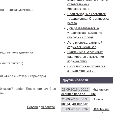
ответственных
березниковцев.
редставитель движения
В эти выходные состоится
традиционная Строгановская
регата
Дом разваливается, а
управляющая компания
слилась из города
Лето в городе: активный
отдых в "Снежинке"
Внимание: в Березниках
редставитель движения
планируется отключение
воды на сутки
ский характер»).
Скоропостижно скончался
атаман Марамыгин
ия «Березниковский характер»).
Другие новости
 часов 7 ноября. После чего начнётся
23.09.2016 г. 00:16
Идеальная
лей).
осенняя пара за 1990р!
20.09.2016 г. 00:38
Осипов
празднует победу
Версия для печати
10.09.2016 г. 00:07
Олег Мизин