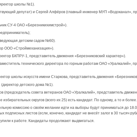
директор школы №1).
йствующий депутат) и Сергей Алфёров (главный инженер МУП «Водоканал», п
льник СУ-4 ОАО «Березникихимстрой»).
редприниматель);
аведующая детским садом №60).
тор ООО «Строймеханизация»).
ректор БКПРУ-1, представитель движения «Березниковский характер»).
заместитель технического директора по горным работам ОАО «Уралкалий», п
ректор школы искусств имени Старкова, представитель движения «Березников
 (директор детского дома №1).
ков (председатель совета ветеранов ОАО «Уралкалий», представитель движен
 избирательных округов (всего их 25) есть кандидат. По одному, а то и более.
льную комиссию о своём желании идти на выборы будут приниматься до 18.00
 подписных листов (если, конечно, кандидат не внесёт залог в 30 тысяч руб
упили к работе. Кандидаты продолжают выдвигаться.