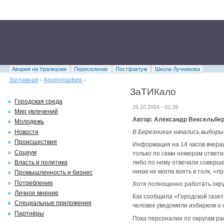
Авария на Уралкалии
Переселение
Постфактум
Школа Лучникова
Заглавная
›
Археография
›
ЗаТИКало
Городская среда
26.10.2004 - 02:39
Мир увлечений
Автор: Александр Вексельбер
Молодежь
Новости
В Березниках начались выборы
Происшествия
Информация на 14 часов вчера
Социум
только по семи номерам ответил
Власть и политика
либо по нему отвечали соверше
никак не могла взять в толк, «п
Промышленность и бизнес
Потребление
Хотя полноценно работать окр
Личное мнение
Как сообщила «Городской газе
Специальные приложения
человек уведомили избирком о 
Партнёры
Пока персоналии по округам р