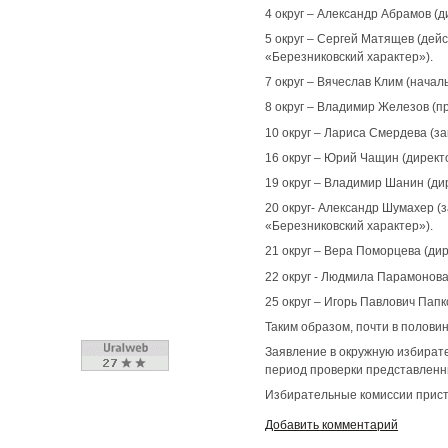
4 округ – Александр Абрамов (
5 округ – Сергей Матящев (де
«Березниковский характер»).
7 округ – Вячеслав Клим (нача
8 округ – Владимир Железов (п
10 округ – Лариса Смердева (з
16 округ – Юрий Чащин (дирек
19 округ – Владимир Шанин (ди
20 округ- Александр Шумахер (
«Березниковский характер»).
21 округ – Вера Поморцева (ди
22 округ - Людмила Парамонова
25 округ – Игорь Павлович Пап
Таким образом, почти в половине
Заявление в окружную избирате
период проверки представленных
Избирательные комиссии прист
Добавить комментарий