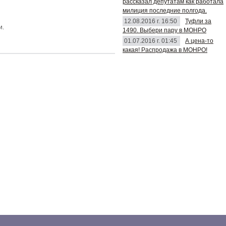
рассказал депутатам как работала
милиция последние полгода.
12.08.2016 г. 16:50
Туфли за
и.
1490. Выбери пару в МОНРО
01.07.2016 г. 01:45
А цена-то
какая! Распродажа в МОНРО!