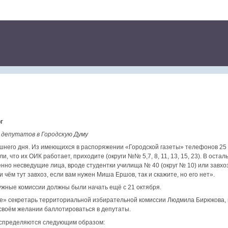
г
 депутатов в Городскую Думу
шнего дня. Из имеющихся в распоряжении «Городской газеты» телефонов 25
и, что их ОИК работает, приходите (округи №№ 5,7, 8, 11, 13, 15, 23). В ост
нно несведущие лица, вроде студентки училища № 40 (округ № 10) или завхо
ри чём тут завхоз, если вам нужен Миша Ершов, так и скажите, но его нет».
ужные комиссии должны были начать ещё с 21 октября.
те» секретарь территориальной избирательной комиссии Людмила Бирюкова, 
своём желании баллотироваться в депутаты.
аспределяются следующим образом: