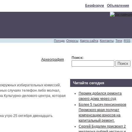
Берфорум
Объявления
Погода
Опросы
Карта сайта
Контакты
Теги
RSS
Поиск:
Археография
Читайте сегодня
 окружных избирательных комиссий,
альных случаях телефон либо молчал,
Пермяк добился ремонта
за Культурно-делового центра, которая
своего дома через суд
Более 5 тысяч пенсионеров
Пермского края получат
компенсацию взносов на
на утро 25 октября двенадцать
капитальный ремонт.
Сергей Будалин присвоил 2
миллиона рублей честных и