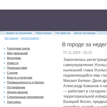
Авария на Уралкалии
Переселение
Постфактум
Школа Лучникова
Заглавная
›
Археография
›
В городе за неде
Городская среда
07.11.2003 - 02:32
Мир увлечений
Молодежь
Закончилась регистраци
Новости
самоуправления Усольс
Происшествия
нынешний глава Усольс
Социум
подчиняющийся ему гла
Власть и политика
Михаил Белкин. Двое д
Промышленность и бизнес
Александр Каманов и н
Потребление
— работают в соседних 
Личное мнение
территориальной избира
Специальные приложения
Валерий Фотин, предвы
Партнёры
спокойно, жалобы и нар