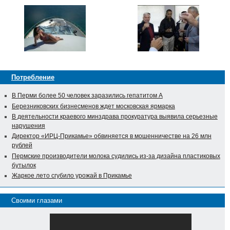
Потребление
В Перми более 50 человек заразились гепатитом А
Березниковских бизнесменов ждет московская ярмарка
В деятельности краевого минздрава прокуратура выявила серьезные
нарушения
Директор «ИРЦ-Прикамье» обвиняется в мошенничестве на 26 млн
рублей
Пермские производители молока судились из-за дизайна пластиковых
бутылок
Жаркое лето сгубило урожай в Прикамье
Своими глазами