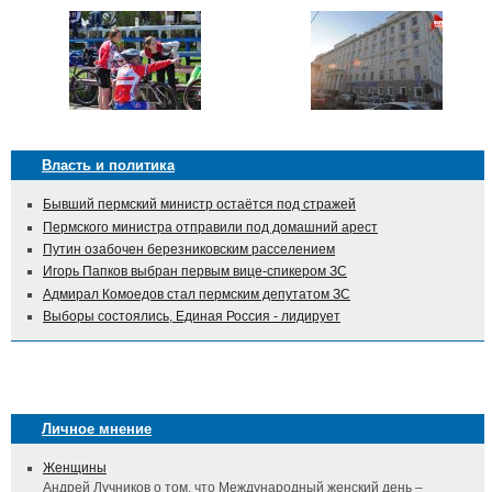
Власть и политика
Бывший пермский министр остаётся под стражей
Пермского министра отправили под домашний арест
Путин озабочен березниковским расселением
Игорь Папков выбран первым вице-спикером ЗС
Адмирал Комоедов стал пермским депутатом ЗС
Выборы состоялись, Единая Россия - лидирует
Личное мнение
Женщины
Андрей Лучников о том, что Международный женский день –