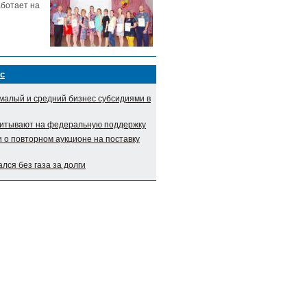
аботает на
с
малый и средний бизнес субсидиями в
итывают на федеральную поддержку
о повторном аукционе на поставку
лся без газа за долги