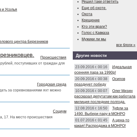
Решил таки ответить
Еще об охоте.
 и Усолья
Охота
Крещение
Кто эти враги?
Голос с Кавказа
Мужики ли мы
делового центра Березников
все блоги »
ерезниковцев.
Другие новости
Происшествия
рублей, поступивших от граждан для
23.09.2016 г. 00:16
Идеальная
осенняя пара за 1990р!
20.09.2016 г. 00:38
Осипов
празднует победу
Городская среда
юдать за соревнованиями яхт можно
10.09.2016 г. 00:07
Олег Мизин
рассказал депутатам как работала
милиция последние полгода.
12.08.2016 г. 16:50
Туфли за
Социум
1490. Выбери пару в МОНРО
а, 17. На место происшествия
01.07.2016 г. 01:45
А цена-то
какая! Распродажа в МОНРО!