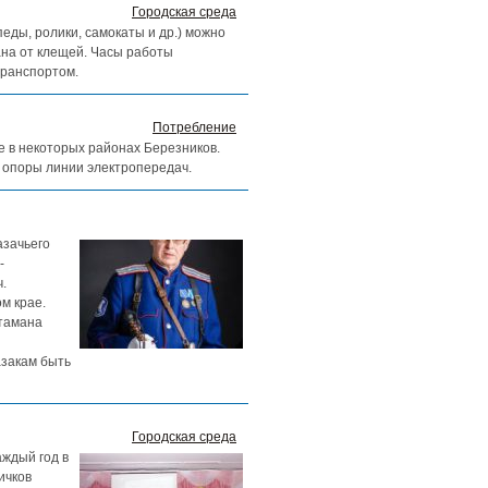
Городская среда
ды, ролики, самокаты и др.) можно
ана от клещей. Часы работы
транспортом.
Потребление
ие в некоторых районах Березников.
 опоры линии электропередач.
азачьего
-
.
м крае.
атамана
азакам быть
Городская среда
аждый год в
ичков