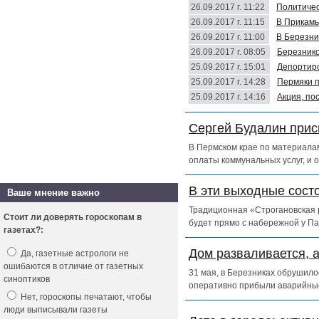
26.09.2017 г. 11:22
Политичес
26.09.2017 г. 11:15
В Прикамь
26.09.2017 г. 11:00
В Березни
26.09.2017 г. 08:05
Березнико
25.09.2017 г. 15:01
Депортиро
25.09.2017 г. 14:28
Пермяки п
25.09.2017 г. 14:16
Акция, по
Сергей Будалин прис
В Пермском крае по материалам
оплаты коммунальных услуг, и 
В эти выходные сост
Ваше мнение важно
Традиционная «Строгановская р
Стоит ли доверять гороскопам в
будет прямо с набережной у Па
газетах?:
Дом разваливается, 
Да, газетные астрологи не
ошибаются в отличие от газетных
31 мая, в Березниках обрушило
синоптиков
оперативно прибыли аварийны
Нет, гороскопы печатают, чтобы
люди выписывали газеты