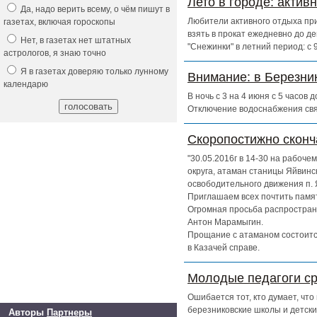
Лето в городе: актив
Да, надо верить всему, о чём пишут в
Любители активного отдыха при
газетах, включая гороскопы
взять в прокат ежедневно до д
Нет, в газетах нет штатных
"Снежинки" в летний период: с
астрологов, я знаю точно
Я в газетах доверяю только лунному
Внимание: в Березни
календарю
В ночь с 3 на 4 июня с 5 часов
Отключение водоснабжения свя
Скоропостижно скон
"30.05.2016г в 14-30 на рабоч
округа, атаман станицы Яйвинс
освободительного движения п. 
Приглашаем всех почтить памят
Огромная просьба распространи
Антон Марамыгин.
Прощание с атаманом состоится
в Казачей справе.
Молодые педагоги ср
Ошибается тот, кто думает, чт
березниковские школы и детски
Авторы
Партнеры