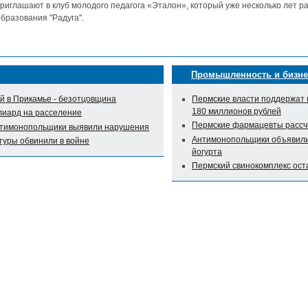
риглашают в клуб молодого педагога «Эталон», который уже несколько лет р
бразования "Радуга".
Промышленность и бизне
 в Прикамье - безотцовщина
Пермские власти поддержат 
180 миллионов рублей
лиард на расселение
Пермские фармацевты рассч
нтимонопольщики выявили нарушения
Антимонопольщики объявили 
туры обвинили в войне
йогурта
Пермский свинокомплекс оста