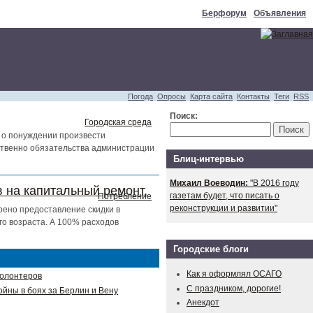
Берфорум
Объявления
Погода
Опросы
Карта сайта
Контакты
Теги
RSS
Поиск:
Городская среда
 о понуждении произвести
тственно обязательства администрации
Блиц-интервью
Михаил Воеводин:
"В 2016 году
 на капитальный ремонт.
газетам будет, что писать о
Потребление
реконструкции и развитии"
рено предоставление скидки в
о возраста. А 100% расходов
Городские блоги
Как я оформлял ОСАГО
волонтеров
С праздником, дорогие!
ойны в боях за Берлин и Вену
Анекдот