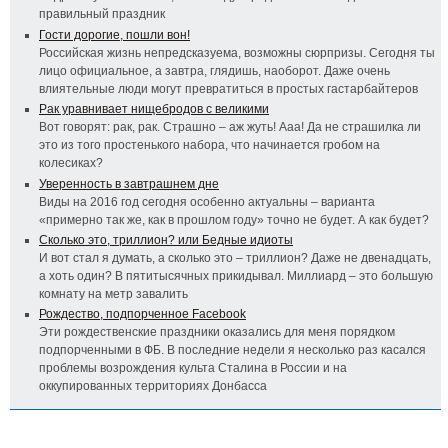
правильный праздник
Гости дорогие, пошли вон!
Российская жизнь непредсказуема, возможны сюрпризы. Сегодня ты
лицо официальное, а завтра, глядишь, наоборот. Даже очень
влиятельные люди могут превратиться в простых гастарбайтеров
Рак уравнивает нищебродов с великими
Вот говорят: рак, рак. Страшно – аж жуть! Ааа! Да не страшилка ли
это из того простенького набора, что начинается гробом на
колесиках?
Уверенность в завтрашнем дне
Виды на 2016 год сегодня особенно актуальны – варианта
«примерно так же, как в прошлом году» точно не будет. А как будет?
Сколько это, триллион? или Бедные идиоты
И вот стал я думать, а сколько это – триллион? Даже не двенадцать,
а хоть один? В пятитысячных прикидывал. Миллиард – это большую
комнату на метр завалить
Рождество, подпорченное Facebook
Эти рождественские праздники оказались для меня порядком
подпорченными в ФБ. В последние недели я несколько раз касался
проблемы возрождения культа Сталина в России и на
оккупированных территориях Донбасса