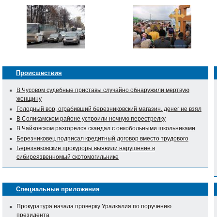
Происшествия
В Чусовом судебные приставы случайно обнаружили мертвую
женщину
Голодный вор, ограбивший березниковский магазин, денег не взял
В Соликамском районе устроили ночную перестрелку
В Чайковском разгорелся скандал с онкобольными школьниками
Березниковец подписал кредитный договор вместо трудового
Березниковские прокуроры выявили нарушение в
сибиреязвенномый скотомогильнике
Специальные приложения
Прокуратура начала проверку Уралкалия по поручению
президента