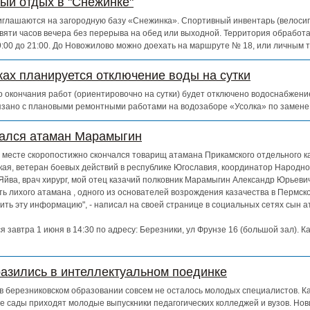
ный отдых в "Снежинке"
глашаются на загородную базу «Снежинка». Спортивный инвентарь (велосипе
евяти часов вечера без перерыва на обед или выходной. Территория обработ
 9:00 до 21:00. До Новожилово можно доехать на маршруте № 18, или личным 
ках планируется отключение воды на сутки
 до окончания работ (ориентировочно на сутки) будет отключено водоснабжен
зано с плановыми ремонтными работами на водозаборе «Усолка» по замене
чался атаман Марамыгин
ем месте скоропостижно скончался товарищ атамана Прикамского отдельного к
кая, ветеран боевых действий в республике Югославия, координатор Народно
Яйва, врач хирург, мой отец казачий полковник Марамыгин Александр Юрьевич
ь лихого атамана , одного из основателей возрождения казачества в Пермско
ть эту информацию", - написал на своей странице в социальных сетях сын 
 завтра 1 июня в 14:30 по адресу: Березники, ул Фрунзе 16 (большой зал). К
азились в интеллектуальном поединке
о в березниковском образовании совсем не осталось молодых специалистов. К
е сады приходят молодые выпускники педагогических колледжей и вузов. Нов