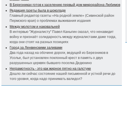
В Березниках готов к заселению первый дом микрорайона Любимов
Редакция газеты была в шоколаде
Главный редактор газеты «На родной земле» (Сивинской район
Пермского края) о проблемах выживания издания
Между молотом и наковальней
В интервью "Журналисту" Павел Каныгин сказал, что ненавидит
войну и признаёт солидарность между журналистами даже тогда,
когда они стоят на разных позициях
Город за Ленвинскими заливами
Два года назад на обочине дороги, ведущей из Березников в
Усолье, был установлен поклонный крест в память о двух
разрушенных церквях бывшего поселка Дедюхино
Неграмотность - это как жирное пятно на галстуке
Дошло ли сейчас состояние нашей письменной и устной речи до
того уровня, когда надо принимать валидол?