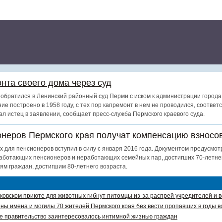
нта своего дома через суд
обратился в Ленинский районный суд Перми с иском к администрации города
ие построено в 1958 году, с тех пор капремонт в нем не проводился, соотве
ал истец в заявлении, сообщает пресс-служба Пермского краевого суда.
онеров Пермского края получат компенсацию взносов
х для пенсионеров вступил в силу с января 2016 года. Документом предусмот
аботающих пенсионеров и неработающих семейных пар, достигших 70-летнег
ям граждан, достигшим 80-летнего возраста.
ковском приюте для животных гибнут питомцы из-за распрей учредителей и 
ны имена и могилы 70 жителей Пермского края без вести пропавших в годы в
е правительство заинтересовалось интимной жизнью граждан