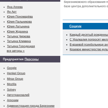
березниковского образования п
базе центра дополнительного о
Яна Агеева
Ян Арт
Юлия Пономарёва
Юлия Пальникова
Социум
Юлия Латынина
Юлия Ждахина
Каждый десятый рожденный
Татьяна Чиркова
С Уралкалия попросят мил
Татьяна Климина
В краевой психбольнице а
Татьяна Городецкая
Краевое министерство куль
все авторы »
Предприятия
Персоны
Google
Henkel Group
Mirax Group
Mozilla
Solvey
Автотранскалий
Агрохим
Администрация города Березники