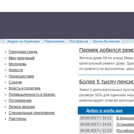
Авария на Уралкалии
Переселение
Постфактум
Школа Лучникова
Пермяк добился ремо
Городская среда
Мир увлечений
Житель дома 59 по улице Мира 
капитальный ремонт дома. Здан
Молодежь
по ремонту не выполнены, указ
Новости
Происшествия
Более 5 тысяч пенси
Социум
Власть и политика
Закон о дополнительных льгота
Промышленность и бизнес
размере 50% для одиноких нер
компенсируют этим же категори
Потребление
Личное мнение
Добро и злоба дня
Специальные приложения
26.09.2017 г. 16:12
В березни
Партнёры
26.09.2017 г. 14:41
Установле
26.09.2017 г. 12:23
Российско