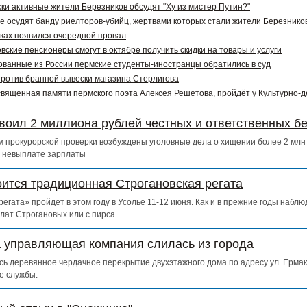
ки активные жители Березников обсудят "Ху из мистер Путин?"
е осудят банду риелторов-убийц, жертвами которых стали жители Березников
ках появился очередной провал
вские пенсионеры смогут в октябре получить скидки на товары и услуги
ванные из России пермские студенты-иностранцы обратились в суд
ротив бранной вывески магазина Стерлигова
священная памяти пермского поэта Алексея Решетова, пройдёт у Культурно-
воил 2 миллиона рублей честных и ответственных б
 прокурорской проверки возбуждены уголовные дела о хищении более 2 млн 
о невыплате зарплаты
оится традиционная Строгановская регата
егата» пройдет в этом году в Усолье 11-12 июня. Как и в прежние годы набл
лат Строгановых или с пирса.
а управляющая компания слилась из города
сь деревянное чердачное перекрытие двухэтажного дома по адресу ул. Ермак
е службы.