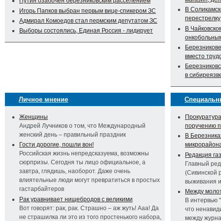
Путин озабочен березниковским расселением
В Соликамск
Игорь Папков выбран первым вице-спикером ЗС
перестрелку
Адмирал Комоедов стал пермским депутатом ЗС
В Чайковско
Выборы состоялись, Единая Россия - лидирует
онкобольны
Березникове
вместо труд
Березниковс
в сибиреязв
Личное мнение
Специальн
Женщины
Прокуратура
Андрей Лучников о том, что Международный
поручению 
женский день – правильный праздник
В Березника
Гости дорогие, пошли вон!
микрорайон
Российская жизнь непредсказуема, возможны
Редакция га
сюрпризы. Сегодня ты лицо официальное, а
Главный ред
завтра, глядишь, наоборот. Даже очень
(Сивинской 
влиятельные люди могут превратиться в простых
выживания 
гастарбайтеров
Между молот
Рак уравнивает нищебродов с великими
В интервью 
Вот говорят: рак, рак. Страшно – аж жуть! Ааа! Да
что ненавид
не страшилка ли это из того простенького набора,
между журна