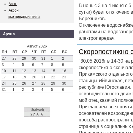
Азот
В ночь с 3 на 4 июня с 
Акрон
сутки) будет отключено
все предприятия »
Березников.
Отключение водоснабже
работами на водозаборе
Архив
электропередач.
Август 2026
Скоропостижно 
ПН
ВТ
СР
ЧТ
ПТ
СБ
ВС
27
28
29
30
31
1
2
"30.05.2016г в 14-30 на
3
4
5
6
7
8
9
скоропостижно скончал
10
11
12
13
14
15
16
Прикамского отдельного 
17
18
19
20
21
22
23
станицы Яйвинская, вет
24
25
26
27
28
29
30
республике Югославия,
31
1
2
3
4
5
6
освободительного движен
мой отец казачий полк
Приглашаем всех почтит
основателей возрождени
просьба распространить
странице в социальных 
Прощание с атаманом со