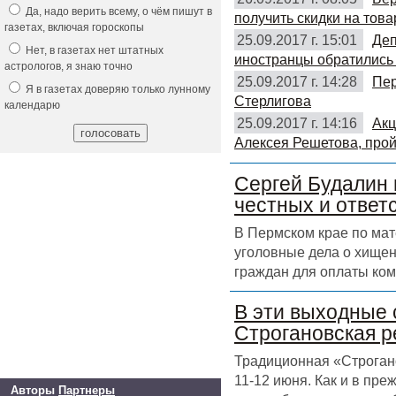
Да, надо верить всему, о чём пишут в
получить скидки на това
газетах, включая гороскопы
25.09.2017 г. 15:01
Деп
Нет, в газетах нет штатных
иностранцы обратились 
астрологов, я знаю точно
25.09.2017 г. 14:28
Пер
Я в газетах доверяю только лунному
Стерлигова
календарю
25.09.2017 г. 14:16
Акц
Алексея Решетова, прой
Сергей Будалин 
честных и ответ
В Пермском крае по ма
уголовные дела о хищен
граждан для оплаты ком
В эти выходные 
Строгановская р
Традиционная «Строгано
11-12 июня. Как и в пр
Авторы
Партнеры