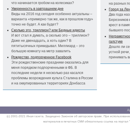
что начинается гробом на колесиках?
на разных п
Уверенность в завтрашнем дне
Город за Ле
Виды на 2016 год сегодня особенно актуальны –
Два года на
варианта «примерно так же, как в прошлом году»
Березников 
точно не будет. А как будет?
крест в пам
Сколько это, триллион? или Бедные идиоты
бывшего по
И вот стал я думать, а сколько это – триллион?
Неграмотност
Даже не двенадцать, а хоть один? В
галстуке
пятитысячных прикидывал. Миллиард – это
Дошло ли се
большую комнату на метр завалить
устной речи 
Рождество, подпорченное Facebook
принимать 
Эти рождественские праздники оказались для
меня порядком подпорченными в ФБ. В
последние недели я несколько раз касался
проблемы возрождения культа Сталина в России
и на оккупированных территориях Донбасса
А
(c) 2001-2021 Иная газета. Защищено Законом об авторском праве. При использовании
материалов в печатных СМИ обязательна ссылка на портал