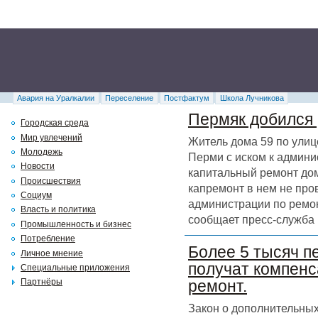
Авария на Уралкалии
Переселение
Постфактум
Школа Лучникова
Пермяк добился 
Городская среда
Мир увлечений
Житель дома 59 по улиц
Молодежь
Перми с иском к админи
Новости
капитальный ремонт дома
Происшествия
капремонт в нем не про
Социум
администрации по ремон
Власть и политика
сообщает пресс-служба 
Промышленность и бизнес
Потребление
Более 5 тысяч п
Личное мнение
получат компенс
Специальные приложения
Партнёры
ремонт.
Закон о дополнительных