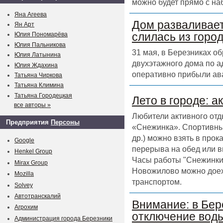
можно будет прямо с на
Яна Агеева
Дом разваливает
Ян Арт
слилась из горо
Юлия Пономарёва
Юлия Пальникова
31 мая, в Березниках о
Юлия Латынина
двухэтажного дома по а
Юлия Ждахина
оперативно прибыли ав
Татьяна Чиркова
Татьяна Климина
Татьяна Городецкая
Лето в городе: а
все авторы »
Любители активного отд
Предприятия
Персоны
«Снежинка». Спортивный
др.) можно взять в прок
Google
перерыва на обед или в
Henkel Group
Часы работы "Снежинки" 
Mirax Group
Новожилово можно доех
Mozilla
транспортом.
Solvey
Автотранскалий
Внимание: в Бер
Агрохим
отключение воды
Администрация города Березники