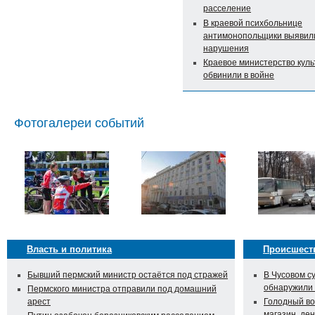
расселение
В краевой психбольнице
антимонопольщики выявил
нарушения
Краевое министерство кул
обвинили в войне
Фотогалереи событий
Власть и политика
Происшест
Бывший пермский министр остаётся под стражей
В Чусовом с
обнаружили
Пермского министра отправили под домашний
арест
Голодный во
магазин, ден