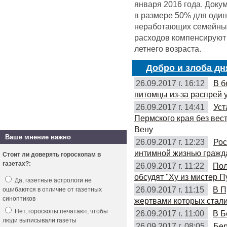
января 2016 года. Доку
в размере 50% для оди
неработающих семейных 
расходов компенсируют 
летнего возраста.
Добро и злоба дн
26.09.2017 г. 16:12
В б
питомцы из-за распрей 
26.09.2017 г. 14:41
Уст
Пермского края без вес
Вену
Ваше мнение важно
26.09.2017 г. 12:23
Рос
интимной жизнью гражд
Стоит ли доверять гороскопам в
газетах?:
26.09.2017 г. 11:22
Пол
обсудят "Ху из мистер П
Да, газетные астрологи не
26.09.2017 г. 11:15
В П
ошибаются в отличие от газетных
синоптиков
жертвами которых стали
Нет, гороскопы печатают, чтобы
26.09.2017 г. 11:00
В Б
люди выписывали газеты
26.09.2017 г. 08:05
Бер