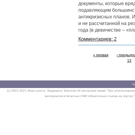
документы, которые вряд
подавляющим большинст
антикризисных планов. И
и не рассчитанной на ре
года (в девичестве – «п
Комментариев: 2
« первая
‹ предыду
13
А
(c) 2001-2021 Иная газета. Защищено Законом об авторском праве. При использовании
материалов в печатных СМИ обязательна ссылка на портал