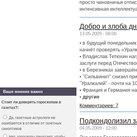
просто чиновничья отпи
интенсивная интеллектуа
Добро и злоба дн
13.05.2009 - 08:00
• в будущий понедельни
начнёт проверять «Урал
• Владислав Тетюхин на
заслуги перед Отечество
• в Березниках завершён
• "Сильвинит" снизил пр
"Уралкалий" - почти на 1
• Франция и Германия н
Ваше мнение важно
•
другие
Стоит ли доверять гороскопам в
Комментариев: 7
газетах?:
Да, газетные астрологи не
Подкондолизил з
ошибаются в отличие от газетных
04.05.2009 - 12:00
синоптиков
Нет, гороскопы печатают, чтобы