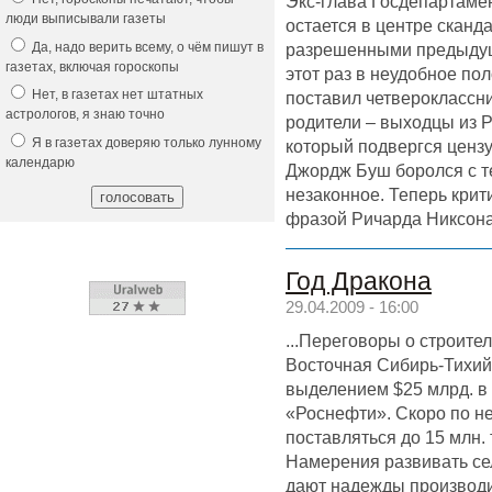
Экс-глава Госдепартаме
люди выписывали газеты
остается в центре сканд
Да, надо верить всему, о чём пишут в
разрешенными предыдущ
газетах, включая гороскопы
этот раз в неудобное по
Нет, в газетах нет штатных
поставил четвероклассн
астрологов, я знаю точно
родители – выходцы из Р
Я в газетах доверяю только лунному
который подвергся цензу
календарю
Джордж Буш боролся с т
незаконное. Теперь крит
фразой Ричарда Никсона
Год Дракона
29.04.2009 - 16:00
...Переговоры о строите
Восточная Сибирь-Тихий
выделением $25 млрд. в
«Роснефти». Скоро по н
поставляться до 15 млн. 
Намерения развивать се
дают надежды производи