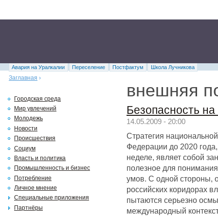
Авария на Уралкалии
Переселение
Постфактум
Школа Лучникова
Заглавная
›
внешняя п
Городская среда
Безопасность на
Мир увлечений
Молодежь
14.05.2009 - 20:00
Новости
Стратегия национальной
Происшествия
Федерации до 2020 года,
Социум
неделе, являет собой за
Власть и политика
полезное для понимани
Промышленность и бизнес
умов. С одной стороны, о
Потребление
Личное мнение
российских коридорах вл
Специальные приложения
пытаются серьезно осмы
Партнёры
международный контекст,