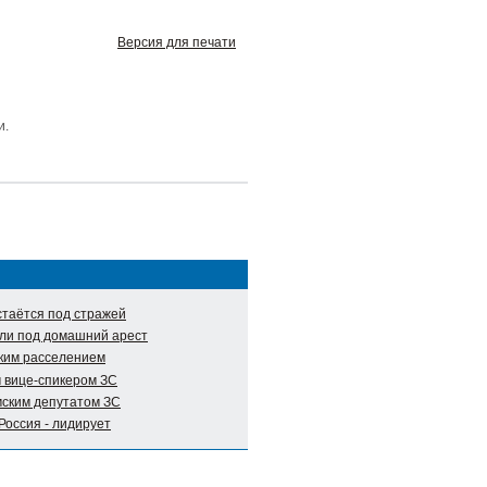
Версия для печати
и.
таётся под стражей
ли под домашний арест
ким расселением
 вице-спикером ЗС
мским депутатом ЗС
Россия - лидирует