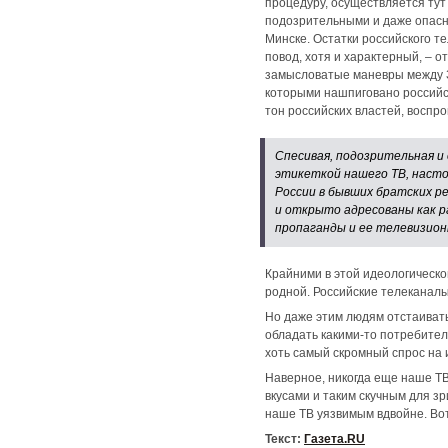
процедуру, осуществляется тут
подозрительными и даже опасны
Минске. Остатки российского т
повод, хотя и характерный, – 
замысловатые маневры между З
которыми нашпиговано российск
тон российских властей, восп
Спесивая, подозрительная и
этикеткой нашего ТВ, насто
России в бывших братских ре
и открыто адресованы как р
пропаганды и ее телевизио
Крайними в этой идеологическо
родной. Российские телеканалы,
Но даже этим людям отстаивать
обладать какими-то потребител
хоть самый скромный спрос на 
Наверное, никогда еще наше Т
вкусами и таким скучным для з
наше ТВ уязвимым вдвойне. Вот 
Текст:
Газета.RU