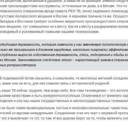
 по рецептам, выписанным в Душанбе, а никак не за границей. Именно сходст
ми пропагандистские инструменты, отточенные не дома, а в Москве. Что-то 
елевизионного плюрализма вроде сюжета РЕН ТВ, лично задевшего Александра 
отсутствие белорусского вещания в России. А корневая причина та же. Осуще
ападом и Востоком требуют особенно аккуратного пропагандистского сопров
ое вещание, тут совершенно не к месту. Как не к месту в раздираемом скл
роизводимый и усиливаемый главными нашими телеканалами.
 обидчивая державность, которая заменила у нас вменяемую политическую
лько же проигрышна в ближнем зарубежье, насколько пиаровски эффектив
спубликах выросла собственная державность, спесь, подозрения и обиды к
аз Москве. Закономерное следствие этого – нарастающий зажим в страна
нных ретрансляторов.
й подковерной битве оказались, к сожалению, те миллионы жителей соседних 
 какие они ни есть, для них главная связь с исторической родиной.
 наше ТВ сейчас труднее, чем когда-либо. Все-таки телевидение – это интел
ьскими качествами и быть конкурентоспособным. Отвлечемся от ближнего зару
изделия и ноу-хау наших государственных и окологосударственных телекана
В не было таким провинциальным, пустым и непрофессиональным, таким пош
рителей со вкусами немудреными. Соединение этих его черт с неуемной проп
его и выключают то тут, то там. И все дороже берут за то, чтобы включить сн