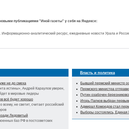
 новыми публикациями "Иной газеты" у себя на Яндексе:
и. Информационно-аналитический ресурс, ежедневные новости Урала и Росси
Власть и политика
 уже не до смеха
Бывший пермский министр ос
нта истины», Андрей Караулов уверен,
Пермского министра отправи
выйдет в мировые лидеры
Путин озабочен березниковс
ов всё будет хорошо
Игорь Папков выбран первым
о всему, не светит, считает российский
Адмирал Комоедов стал пер
оров
Выборы состоялись, Единая 
позади Ледовитый
военных баз РФ в постсоветских