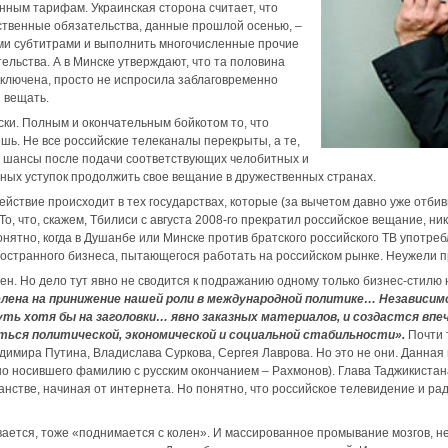
нным тарифам. Украинская сторона считает, что
ственные обязательства, данные прошлой осенью, –
ми субтитрами и выполнить многочисленные прочие
ельства. А в Минске утверждают, что та половина
ыключена, просто не испросила заблаговременно
 вещать.
аски. Полным и окончательным бойкотом то, что
шь. Не все российские телеканалы перекрыты, а те,
 шансы после подачи соответствующих челобитных и
ых уступок продолжить свое вещание в дружественных странах.
ействие происходит в тех государствах, которые (за вычетом давно уже отби
То, что, скажем, Тбилиси с августа 2008-го прекратил российское вещание, ни
онятно, когда в Душанбе или Минске против братского российского ТВ употреб
ностранного бизнеса, пытающегося работать на российском рынке. Неужели 
ен. Но дело тут явно не сводится к подражанию одному только бизнес-стилю
лена на принижение нашей роли в международной политике… Независим
ть хотя бы на заголовки… явно заказных материалов, и создастся вп
ться политической, экономической и социальной стабильности».
Почти 
адимира Путина, Владислава Суркова, Сергея Лаврова. Но это не они. Данная 
о носившего фамилию с русским окончанием – Рахмонов). Глава Таджикистан
нстве, начиная от интернета. Но понятно, что российское телевидение и ра
вается, тоже «поднимается с колен». И массированное промывание мозгов, 