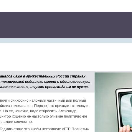
аналов даже в дружественных России странах
 технической подоплеки имеет и идеологическую.
ются с колен», и чужая пропаганда им не нужна.
в почти синхронно наложили частичный или полный
йских телеканалов. Первое, что приходит в голову в
е. Но ее, конечно, надо отбросить. Александр
Виктор Ющенко не настолько близкие политические
ие акции совместно.
 Таджикистане это якобы несогласие «РТР-Планеты»