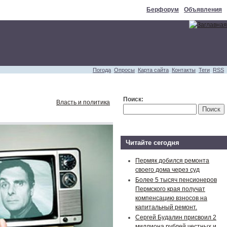
Берфорум
Объявления
Погода
Опросы
Карта сайта
Контакты
Теги
RSS
Поиск:
Власть и политика
Читайте сегодня
Пермяк добился ремонта
своего дома через суд
Более 5 тысяч пенсионеров
Пермского края получат
компенсацию взносов на
капитальный ремонт.
Сергей Будалин присвоил 2
миллиона рублей честных и