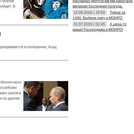
рассказал депутатам как работала
о скором
милиция последние полгода.
зойдет. В
12.08.2016 г. 16:50
Туфли за
1490. Выбери пару в МОНРО
01.07.2016 г. 01:45
А цена-то
какая! Распродажа в МОНРО!
ы
дчеркивается в сообщении, Асад
 Магнитского
оссийских
аких шагов в
и по другим