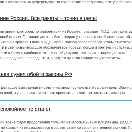
в высказались на референдуме за сохранение за островами статуса британс
ие России. Все ракеты – точно в цель!
й линии, к которой, по информации из Кремля, призывает МИД президент, 
венной стране. Граждане должны быть твердо уверены в способности властей 
кольца врагов». Глава МИДа Сергей Лавров собрал прессу, чтобы отчитаться
 и в уже привычном духе обозначил все победы, обиды и претензии страны. 
чники в Кремле сообщили, что главный документ, которым в теории должны
и, не подписан президентом, а ряд его пунктов «придется ужесточить»...
ьев сумел обойти законы РФ
 Депардье был сделан в исключительном порядке всего за один день. Обычно
ко дней, а у «простых смертных» процесс занимает по несколько месяцев.
 спокойнее не станет
ой арене годом продолжения того, что началось в 2012-м или раньше. Вряд 
но каждый из них разовьется в соответствии со своей внутренней логикой. 