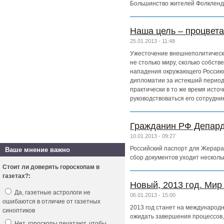
Большинство жителей Фолклендо
Наша цель – процветан
25.01.2013 - 11:48
Ужесточение внешнеполитическо
не столько миру, сколько собст
нападения окружающего Россию «
дипломатии за истекший период,
практически в то же время исто
руководствоваться его сотрудник
Гражданин РФ Депард
10.01.2013 - 09:27
Российский паспорт для Жерара
Ваше мнение важно
сбор документов уходит несколь
Стоит ли доверять гороскопам в
газетах?:
Новый, 2013 год. Мир
Да, газетные астрологи не
06.01.2013 - 15:00
ошибаются в отличие от газетных
2013 год станет на международн
синоптиков
ожидать завершения процессов, 
Нет, гороскопы печатают, чтобы