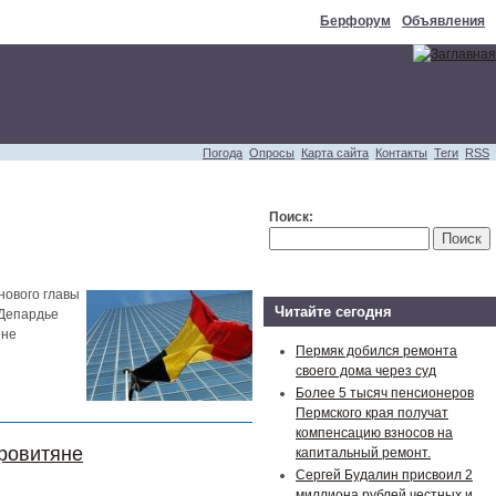
Берфорум
Объявления
Погода
Опросы
Карта сайта
Контакты
Теги
RSS
Поиск:
нового главы
Читайте сегодня
 Депардье
ене
Пермяк добился ремонта
своего дома через суд
Более 5 тысяч пенсионеров
Пермского края получат
компенсацию взносов на
тровитяне
капитальный ремонт.
Сергей Будалин присвоил 2
миллиона рублей честных и