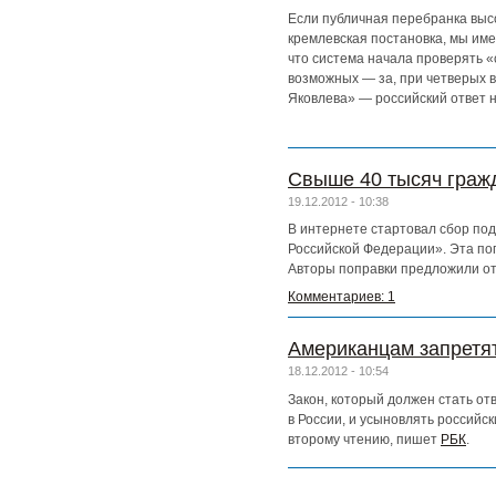
Если публичная перебранка выс
кремлевская постановка, мы име
что система начала проверять «
возможных — за, при четверых в
Яковлева» — российский ответ 
Свыше 40 тысяч гражд
19.12.2012 - 10:38
В интернете стартовал сбор под
Российской Федерации». Эта по
Авторы поправки предложили от
Комментариев: 1
Американцам запретят
18.12.2012 - 10:54
Закон, который должен стать о
в России, и усыновлять российс
второму чтению, пишет
РБК
.