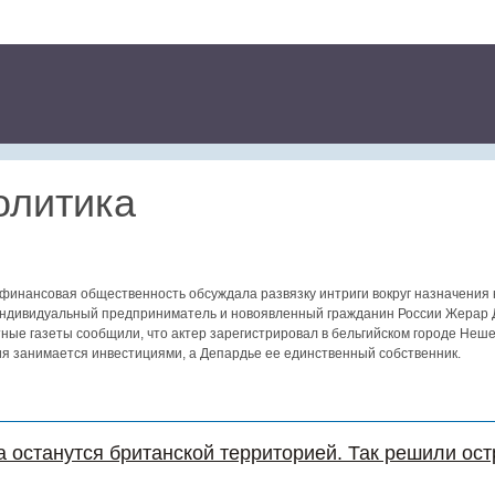
олитика
финансовая общественность обсуждала развязку интриги вокруг назначения 
индивидуальный предприниматель и новоявленный гражданин России Жерар
ные газеты сообщили, что актер зарегистрировал в бельгийском городе Неш
ия занимается инвестициями, а Депардье ее единственный собственник.
 останутся британской территорией. Так решили ос