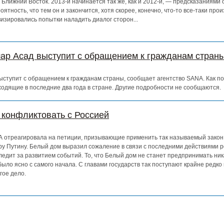
 Ближний Восток. 2013-й начинается так же, как и 2012-й, — предсказаниями 
ятность, что тем он и закончится, хотя скорее, конечно, что-то все-таки прои
визировались попытки наладить диалог сторон...
ар Асад выступит с обращением к гражданам стран
ступит с обращением к гражданам страны, сообщает агентство SANA. Как по
ходящие в последние два года в стране. Другие подробности не сообщаются.
 конфликтовать с Россией
 отреагировала на петиции, призывающие применить так называемый закон
ру Путину. Белый дом выразил сожаление в связи с последними действиями р
ледит за развитием событий. То, что Белый дом не станет предпринимать ник
ло ясно с самого начала. С главами государств так поступают крайне редко 
гое дело.