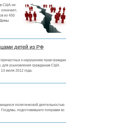
 в США не
 означает,
ов из 450
н Димы
нцами детей из РФ
, причастных к нарушению прав граждан
и, для усыновления гражданам США.
13 июля 2012 года.
имающихся политической деятельностью
а Госдумы, подготовившего поправки ко