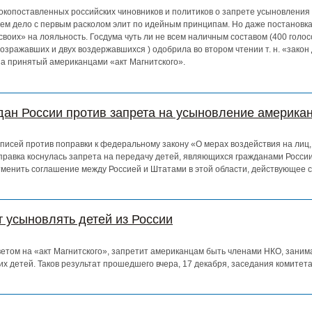
окопоставленных российских чиновников и политиков о запрете усыновления
ем дело с первым расколом элит по идейным принципам. Но даже постановка
своих» на лояльность. Госдума чуть ли не всем наличным составом (400 голос
озражавших и двух воздержавшихся ) одобрила во втором чтении т. н. «зако
на принятый американцами «акт Магнитского».
ан России против запрета на усыновление америка
писей против поправки к федеральному закону «О мерах воздействия на лиц
правка коснулась запрета на передачу детей, являющихся гражданами Росси
менить соглашение между Россией и Штатами в этой области, действующее с 
 усыновлять детей из России
тветом на «акт Магнитского», запретит американцам быть членами НКО, зан
ких детей. Таков результат прошедшего вчера, 17 декабря, заседания комитет