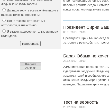
спрогнозировать основные вехи.
люди выписывали газеты
падении режима Асада. Есть веро
конце прошлого года вновь акти
Да, надо верить всему, о чём пишут в
газетах, включая гороскопы
Нет, в газетах нет штатных
астрологов, я знаю точно
Президент Сирии Баш
Я в газетах доверяю только лунному
06.01.2013 - 09:06
календарю
Президент Сирии Башар Асад вы
затронет в речи события, проис
Барак Обама не хочет
26.12.2012 - 08:00
Администрация президента США
к депутатам Госдумы и Владими
законодателей и сообщил, что с
отношении Владимира Путина, бы
поводам. Парламентарии –– дру
Тест на верность
20.12.2012 - 10:00