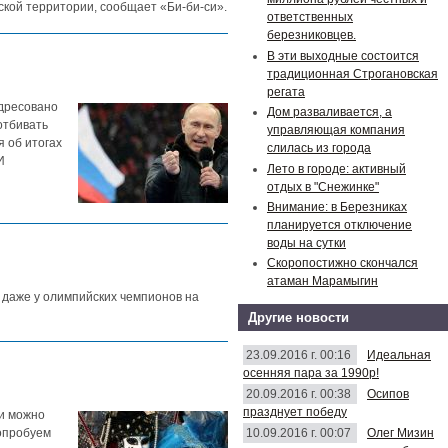
кой территории, сообщает «Би-би-си».
ответственных
березниковцев.
В эти выходные состоится
традиционная Строгановская
регата
адресовано
Дом разваливается, а
отбивать
управляющая компания
 об итогах
слилась из города
И
Лето в городе: активный
отдых в "Снежинке"
Внимание: в Березниках
планируется отключение
воды на сутки
Скоропостижно скончался
атаман Марамыгин
 даже у олимпийских чемпионов на
Другие новости
23.09.2016 г. 00:16
Идеальная
осенняя пара за 1990р!
20.09.2016 г. 00:38
Осипов
празднует победу
ли можно
10.09.2016 г. 00:07
Олег Мизин
Попробуем