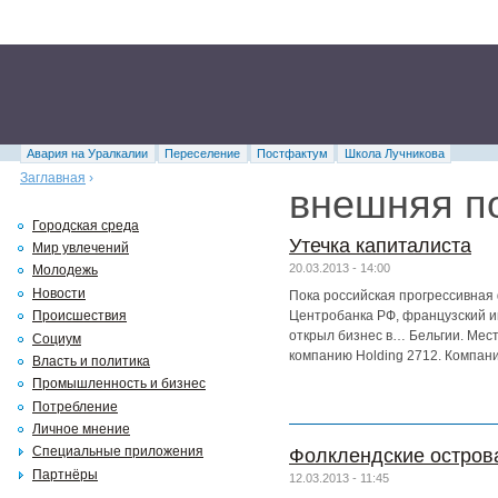
Авария на Уралкалии
Переселение
Постфактум
Школа Лучникова
Заглавная
›
внешняя п
Городская среда
Утечка капиталиста
Мир увлечений
20.03.2013 - 14:00
Молодежь
Новости
Пока российская прогрессивная 
Центробанка РФ, французский 
Происшествия
открыл бизнес в… Бельгии. Мест
Социум
компанию Holding 2712. Компан
Власть и политика
Промышленность и бизнес
Потребление
Личное мнение
Специальные приложения
Фолклендские острова
Партнёры
12.03.2013 - 11:45