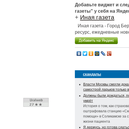
Добавьте виджет и сл
газеты" у себя на Янде
+
Иная газета
Иная газета - Город Б
ресурс, ежедневные ново
скандалы
Власти Москвы смогли дока
самострой ларьков только 
Должны были дождаться, п
умрёт
История о том, как страхов
оштрафовала станцию «Ск
помощи» в Соликамске за 
жизни пациента
Я держусь, но готова сдать