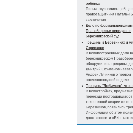
ребёнка
Письмо журналиста, общес
правозащитника Натальи Б
заключения
Дело по формальдегидным
Правобережье передано в
березниковский суд
Трещины в Березниках и ми
Скриванов
В новопостроенных дома н
березниковском Правобер
обнаружились трещины, де
Дмитрий Скриванов назвал
Андрей Лучников о первой
посленовогодней неделе
Трещины "Любимово": что 
В новостройках, предназн
переезда пострадавших от
техногенной аварии жител
Березников, появились тр
Информация об этом появи
днях в соцсети «ВКонтакте