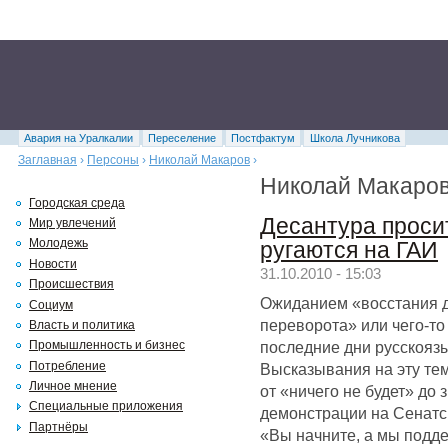
Авария на Уралкалии
Переселение
Постфактум
Школа Лучникова
Заглавная
›
Персоны
›
Николай Макаров
›
Николай Макаров
Городская среда
Десантура просит
Мир увлечений
Молодежь
ругаются на ГАИ
Новости
31.10.2010 - 15:03
Происшествия
Ожиданием «восстания д
Социум
переворота» или чего-то
Власть и политика
последние дни русскояз
Промышленность и бизнес
Потребление
Высказывания на эту те
Личное мнение
от «ничего не будет» до
Специальные приложения
демонстрации на Сенатск
Партнёры
«Вы начните, а мы подде