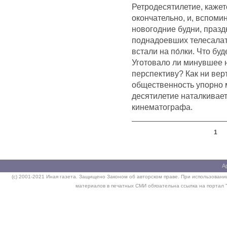
Ретродесятилетие, кажет
окончательно, и, вспом
новогодние будни, празд
поднадоевших телесалат
встали на по́лки. Что бу
Уготовало ли минувшее н
перспективу? Как ни вер
общественность упорно 
десятилетие наталкивае
кинематографа.
1
А
(c) 2001-2021 Иная газета. Защищено Законом об авторском праве. При использовании
материалов в печатных СМИ обязательна ссылка на портал