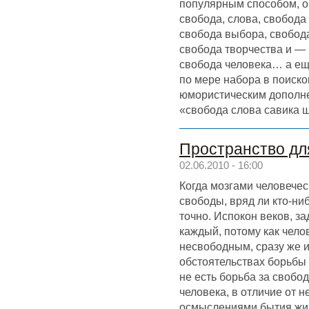
популярным способом, о
свобода, слова, свобода
свобода выбора, свобод
свобода творчества и — 
свобода человека… а ещ
по мере набора в поиско
юмористическим дополн
«свобода слова савика 
Пространство дл
02.06.2010 - 16:00
Когда мозгами человече
свободы, вряд ли кто-ни
точно. Испокон веков, з
каждый, потому как чело
несвободным, сразу же и
обстоятельствах борьбы 
не есть борьба за свобо
человека, в отличие от
осмыслениями бытия жив