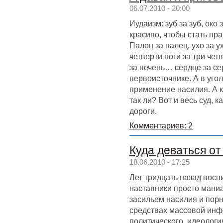
06.07.2010 - 20:00
Иудаизм: зуб за зуб, око
красиво, чтобы стать п
Палец за палец, ухо за у
четверти ноги за три чет
за печень… сердце за се
первоисточнике. А в уг
применение насилия. А к
так ли? Вот и весь суд
дороги.
Комментариев: 2
Куда деваться о
18.06.2010 - 17:25
Лет тридцать назад вос
наставники просто мани
засильем насилия и порн
средствах массовой инф
политического, идеологи