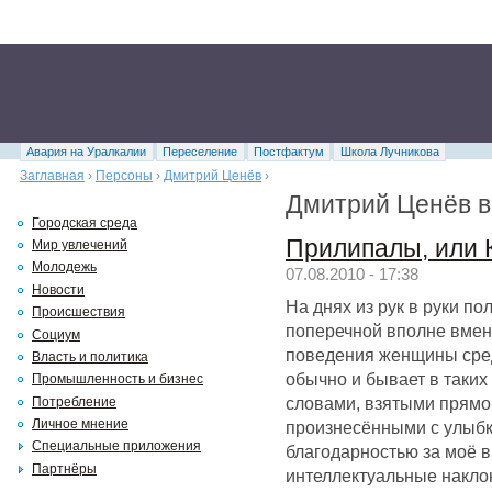
Авария на Уралкалии
Переселение
Постфактум
Школа Лучникова
Заглавная
›
Персоны
›
Дмитрий Ценёв
›
Дмитрий Ценёв в
Городская среда
Прилипалы, или 
Мир увлечений
Молодежь
07.08.2010 - 17:38
Новости
На днях из рук в руки по
Происшествия
поперечной вполне вме
Социум
поведения женщины средн
Власть и политика
обычно и бывает в таких
Промышленность и бизнес
словами, взятыми прямо
Потребление
Личное мнение
произнесёнными с улыбк
Специальные приложения
благодарностью за моё в
Партнёры
интеллектуальные наклон