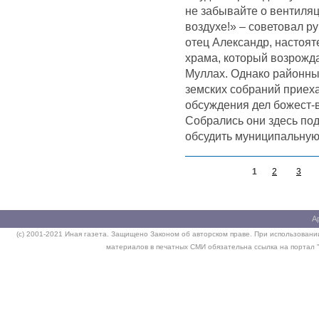
не забывайте о вентиляц
воздухе!» – советовал р
отец Александр, настоят
храма, который возрожд
Муллах. Однако районны
земских собраний приеха
обсуждения дел божест-в
Собрались они здесь под
обсудить муниципальную
1
2
3
А
(c) 2001-2021 Иная газета. Защищено Законом об авторском праве. При использовании
материалов в печатных СМИ обязательна ссылка на портал