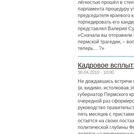
лёгкостью прошёл в стен
парламента процедуру у
председателя краевого 
торпедировать его канди
представлял Валерия Су
«Сначала вы отправили 
пермской трагедии, – во
теперь… ?»
Кадровое всплыти
30.04.2010 - 10:00
Не дождавшись встречи
(и, видимо, истолковав э
губернатор Пермского кр
очередной раз сформиро
руководство правительс
пять месяцев с приставк
остаётся на своих поста
политической глубины Ф
делятся на приверженце