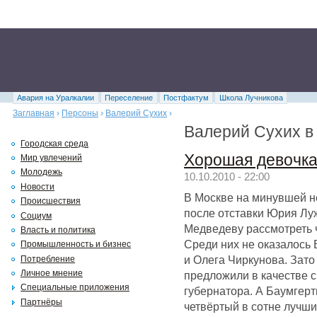
Авария на Уралкалии
Переселение
Постфактум
Школа Лучникова
Заглавная
›
Персоны
›
Валерий Сухих
›
Валерий Сухих в
Городская среда
Хорошая девочка
Мир увлечений
Молодежь
10.10.2010 - 22:00
Новости
В Москве на минувшей н
Происшествия
после отставки Юрия Лу
Социум
Медведеву рассмотреть 
Власть и политика
Среди них не оказалось
Промышленность и бизнес
и Олега Чиркунова. Зато
Потребление
Личное мнение
предложили в качестве 
Специальные приложения
губернатора. А Баумгерт
Партнёры
четвёртый в сотне лучши