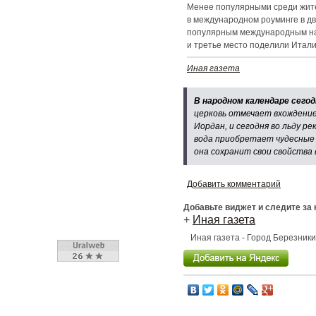
Менее популярными среди жите
в международном роуминге в дв
популярным международным нап
и третье место поделили Италия
Иная газета
В народном календаре сегод
церковь отмечает вхождение
Иордан, и сегодня во льду р
вода приобретает чудесные с
она сохранит свои свойства в
Добавить комментарий
Добавьте виджет и следите за
+
Иная газета
Иная газета - Город Березник