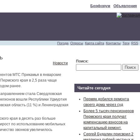
Берфорум
Объявления
Погода
Опросы
Карта сайта
Контакты
Теги
RSS
ь
Поиск:
Новости
нентов МТС Прикамья в январские
Пермского края в 2,5 раза чаще
годом ранее.
Читайте сегодня
направлением стала Свердловская
Пермяк добился ремонта
 регионов вошли Республики Удмуртия
своего дома через суд
вская область (11 %) и Ленинградская
Более 5 тысяч пенсионеров
Пермского края получат
кого края в десять раз больше
компенсацию взносов на
рирост по использованию мобильных
капитальный ремонт.
ичество звонков увеличилось
Сергей Будалин присвоил 2
миллиона рублей честных и