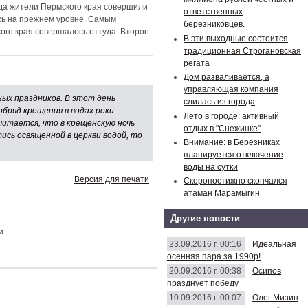
да жители Пермского края совершили
ответственных
сь на прежнем уровне. Самым
березниковцев.
го края совершалось оттуда. Второе
В эти выходные состоится
традиционная Строгановская
регата
Дом разваливается, а
управляющая компания
ных праздников. В этот день
слилась из города
бряд крещения в водах реки
Лето в городе: активный
Считается, что в крещенскую ночь
отдых в "Снежинке"
ись освященной в церкви водой, то
Внимание: в Березниках
планируется отключение
воды на сутки
Версия для печати
Скоропостижно скончался
атаман Марамыгин
Другие новости
и.
23.09.2016 г. 00:16
Идеальная
осенняя пара за 1990р!
20.09.2016 г. 00:38
Осипов
празднует победу
10.09.2016 г. 00:07
Олег Мизин