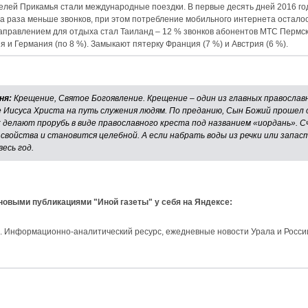
лей Прикамья стали международные поездки. В первые десять дней 2016 го
а раза меньше звонков, при этом потребление мобильного интернета остало
равлением для отдыха стал Таиланд – 12 % звонков абонентов МТС Пермско
 и Германия (по 8 %). Замыкают пятерку Франция (7 %) и Австрия (6 %).
ня:
Крещение, Святое Богоявление. Крещение – один из главных православ
 Иисуса Христа на путь служения людям. По преданию, Сын Божий прошел о
ек делают прорубь в виде православного креста под названием «иордань». 
войства и становится целебной. А если набрать воды из речки или запаст
есь год.
 новыми публикациями "Иной газеты" у себя на Яндексе:
и. Информационно-аналитический ресурс, ежедневные новости Урала и Росси