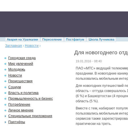
Авария на Уралкалии
Переселение
Постфактум
Школа Лучникова
Заглавная
›
Новости
›
Для новогоднего от
Городская среда
19.01.2016 - 08:40
Мир увлечений
ПАО «МТС» ведущий телекоммун
Молодежь
праздники. В новогодние каник
Новости
пользовались мобильным интерн
Происшествия
Для новогодних путешествий 
Социум
область – оттуда совершалось 
Власть и политика
(6 %) и Башкортостан (4 проце
Промышленность и бизнес
область (5 %).
Потребление
Вместе с тем, набирают популя
Личное мнение
пользовались мобильным интер
Специальные приложения
сервисов также зарегистрирова
Партнёры
практически на треть.