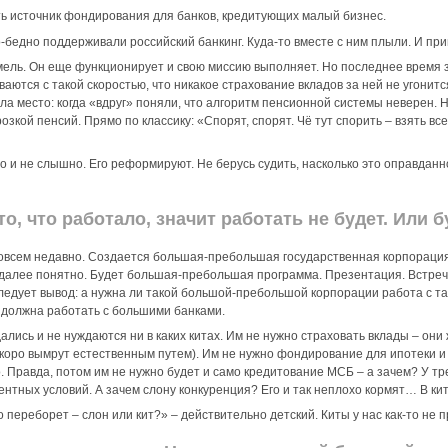
ать источник фондирования для банков, кредитующих малый бизнес.
до-бедно поддерживали российский банкинг. Куда-то вместе с ним плыли. И пр
мель. Он еще функционирует и свою миссию выполняет. Но последнее время
ваются с такой скоростью, что никакое страхование вкладов за ней не угонится
а место: когда «вдруг» поняли, что алгоритм пенсионной системы неверен. Н
озкой пенсий. Прямо по классику: «Спорят, спорят. Чё тут спорить – взять вс
но и не слышно. Его реформируют. Не берусь судить, насколько это оправдан
, что работало, значит работать не будет. Или бу
овсем недавно. Создается большая-пребольшая государственная корпорац
у, далее понятно. Будет большая-пребольшая программа. Презентация. Встр
едует вывод: а нужна ли такой большой-пребольшой корпорации работа с т
должна работать с большими банками.
лись и не нуждаются ни в каких китах. Им не нужно страховать вклады – они 
коро вымрут естественным путем). Им не нужно фондирование для ипотеки и
до. Правда, потом им не нужно будет и само кредитование МСБ – а зачем? У т
нтных условий. А зачем слону конкуренция? Его и так неплохо кормят… В ки
го переборет – слон или кит?» – действительно детский. Киты у нас как-то не 