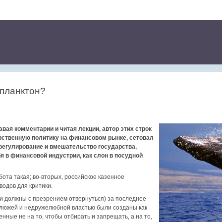
 планктон?
вая комментарии и читая лекции, автор этих строк
рственную политику на финансовом рынке, сетовал
регулирование и вмешательство государства,
бя в финансовой индустрии, как слон в посудной
бота такая; во-вторых, российское казенное
водов для критики.
ти должны с презрением отвернуться) за последнее
клюжей и недружелюбной властью были созданы как
нные не на то, чтобы отбирать и запрещать, а на то,