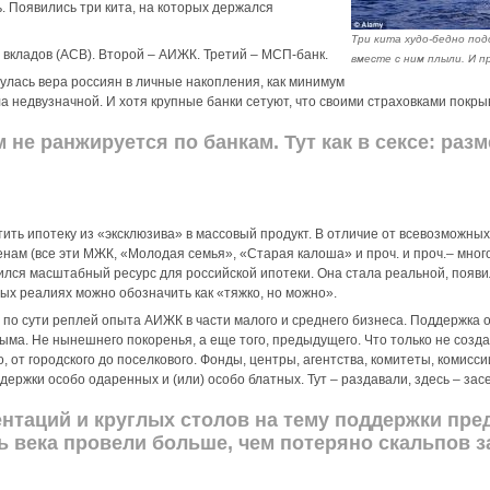
. Появились три кита, на которых держался
Три кита худо-бедно под
 вкладов (АСВ). Второй – АИЖК. Третий – МСП-банк.
вместе с ним плыли. И п
улась вера россиян в личные накопления, как минимум
ла недвузначной. И хотя крупные банки сетуют, что своими страховками покр
 не ранжируется по банкам. Тут как в сексе: раз
ить ипотеку из «эксклюзива» в массовый продукт. В отличие от всевозможных
нам (все эти МЖК, «Молодая семья», «Старая калоша» и проч. и проч.– много 
лся масштабный ресурс для российской ипотеки. Она стала реальной, появи
ных реалиях можно обозначить как «тяжко, но можно».
 по сути реплей опыта АИЖК в части малого и среднего бизнеса. Поддержка 
ыма. Не нынешнего покоренья, а еще того, предыдущего. Что только не созд
 от городского до поселкового. Фонды, центры, агентства, комитеты, комиссии.
ржки особо одаренных и (или) особо блатных. Тут – раздавали, здесь – засе
нтаций и круглых столов на тему поддержки пре
 века провели больше, чем потеряно скальпов з