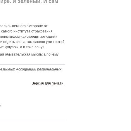
ире. И зеленый. И сам
зались немного в стороне от
 самого института страхования
 своим видом «дискредитирующий»
 цедить слова так, словно уже третий
 кулуары, а в «вип-зону».
ая обывательская мысль: а почему
президент Ассоциации региональных
Версия для печати
и.