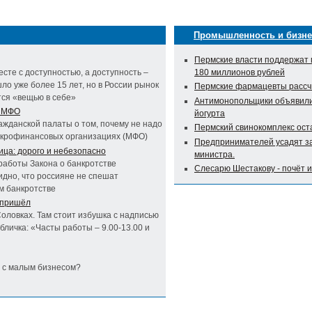
Промышленность и бизне
Пермские власти поддержат 
сте с доступностью, а доступность –
180 миллионов рублей
ло уже более 15 лет, но в России рынок
Пермские фармацевты рассч
тся «вещью в себе»
Антимонопольщики объявили 
у МФО
йогурта
жданской палаты о том, почему не надо
Пермский свинокомплекс оста
микрофинансовых организациях (МФО)
Предпринимателей усадят за
ица: дорого и небезопасно
министра.
работы Закона о банкротстве
Слесарю Шестакову - почёт 
идно, что россияне не спешат
м банкротстве
 пришёл
 Соловках. Там стоит избушка с надписью
бличка: «Часты работы – 9.00-13.00 и
в с малым бизнесом?