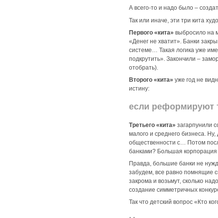
А всего-то и надо было – созд
Так или иначе, эти три кита ху
Первого «кита»
выбросило на 
«Денег не хватит». Банки закры
системе… Такая логика уже имел
подкрутить». Закончили – замор
отобрать).
Второго «кита»
уже год не вид
истину:
если реформируют то
Третьего «кита»
загарпунили с
малого и среднего бизнеса. Н
общественности с… Потом посл
банками? Большая корпорация 
Правда, большие банки не нужда
забудем, все равно помнящие с
закрома и возьмут, сколько на
создание симметричных конкуре
Так что детский вопрос «Кто ко