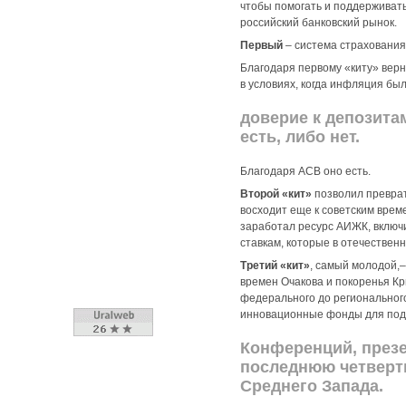
чтобы помогать и поддерживать
российский банковский рынок.
Первый
– система страхования
Благодаря первому «киту» верн
в условиях, когда инфляция бы
доверие к депозитам
есть, либо нет.
Благодаря АСВ оно есть.
Второй «кит»
позволил преврат
восходит еще к советским време
заработал ресурс АИЖК, включи
ставкам, которые в отечествен
Третий «кит»
, самый молодой,–
времен Очакова и покоренья Кр
федерального до регионального,
инновационные фонды для подде
Конференций, презе
последнюю четверть
Среднего Запада.