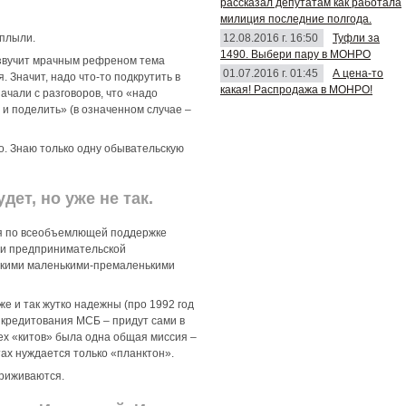
рассказал депутатам как работала
милиция последние полгода.
12.08.2016 г. 16:50
Туфли за
иплыли.
1490. Выбери пару в МОНРО
 звучит мрачным рефреном тема
01.07.2016 г. 01:45
А цена-то
. Значит, надо что-то подкрутить в
какая! Распродажа в МОНРО!
ачали с разговоров, что «надо
е и поделить» (в означенном случае –
но. Знаю только одну обывательскую
дет, но уже не так.
ия по всеобъемлющей поддержке
ечи предпринимательской
акими маленькими-премаленькими
же и так жутко надежны (про 1992 год
 кредитования МСБ – придут сами в
рех «китов» была одна общая миссия –
тах нуждается только «планктон».
приживаются.