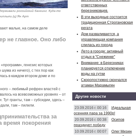
ответственных
березниковцев.
держивали российский банкинг. Куда-то
риплыли.(ц) Ян Арт
В эти выходные состоится
традиционная Строгановская
регата
ывают малые, на самом деле
Дом разваливается, а
мер не главное. Оно либо
управляющая компания
слилась из города
Лето в городе: активный
отдых в "Снежинке"
Внимание: в Березниках
 «программ», генезис которых
планируется отключение
шума из ничего), с тех пор как
воды на сутки
лась в каждом втором доме и по
Скоропостижно скончался
атаман Марамыгин
оного – любимый рефрен властей с
авалось на всевозможных уровнях – от
Другие новости
 Тут гранты, там – субсидии, здесь –
дали, там – пилили.
23.09.2016 г. 00:16
Идеальная
осенняя пара за 1990р!
дпринимательства за
20.09.2016 г. 00:38
Осипов
а время покорения
празднует победу
10.09.2016 г. 00:07
Олег Мизин