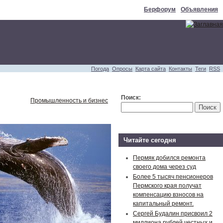
Берфорум
Объявления
Погода
Опросы
Карта сайта
Контакты
Теги
RSS
Поиск:
Промышленность и бизнес
Читайте сегодня
Пермяк добился ремонта
своего дома через суд
Более 5 тысяч пенсионеров
Пермского края получат
компенсацию взносов на
капитальный ремонт.
Сергей Будалин присвоил 2
миллиона рублей честных и