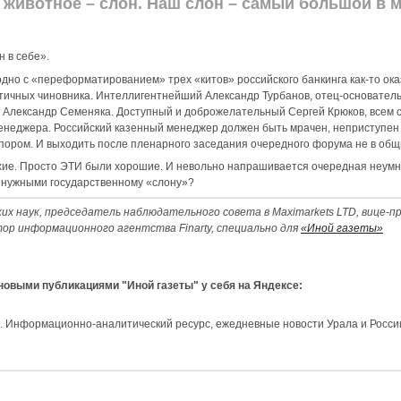
животное – слон. Наш слон – самый большой в м
н в себе».
дно с «переформатированием» трех «китов» российского банкинга как-то ока
тичных чиновника. Интеллигентнейший Александр Турбанов, отец-основатель
й Александр Семеняка. Доступный и доброжелательный Сергей Крюков, всем
енеджера. Российский казенный менеджер должен быть мрачен, неприступен и
ором. И выходить после пленарного заседания очередного форума не в общие
охие. Просто ЭТИ были хорошие. И невольно напрашивается очередная неумн
 нужными государственному «слону»?
их наук, председатель наблюдательного совета в Maximarkets LTD, вице-
тор информационного агентства Finarty, специально для
«Иной газеты»
 новыми публикациями "Иной газеты" у себя на Яндексе:
и. Информационно-аналитический ресурс, ежедневные новости Урала и Росси