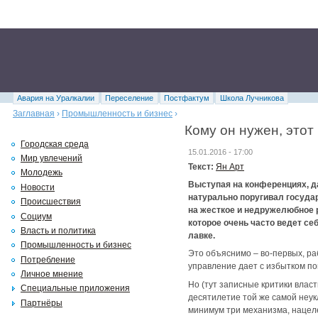
Авария на Уралкалии
Переселение
Постфактум
Школа Лучникова
Заглавная
›
Промышленность и бизнес
›
Кому он нужен, этот
Городская среда
15.01.2016 - 17:00
Мир увлечений
Текст:
Ян Арт
Молодежь
Выступая на конференциях, да
Новости
натурально поругивал госуда
Происшествия
на жесткое и недружелюбное 
Социум
которое очень часто ведет се
Власть и политика
лавке.
Промышленность и бизнес
Это объяснимо – во-первых, ра
Потребление
управление дает с избытком по
Личное мнение
Но (тут записные критики влас
Специальные приложения
десятилетие той же самой неу
Партнёры
минимум три механизма, нацеле