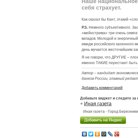
Наше национальное 
себя страхует.
Как сказал бы Кант, этакий «сло
P.S.
Немного субъективного. Зао
«мейнстрима» три очень симпа
вкладов. Молодой и энергичны
имидж российского казенного м
день мучается жесточайшим зап
Я не говорю, что ДРУГИЕ – пл
именно ТАКИЕ перестают быть
Автор – кандидат экономическ
банков России, главный редак
Добавить комментарий
Добавьте виджет и следите за
+
Иная газета
Иная газета - Город Березник