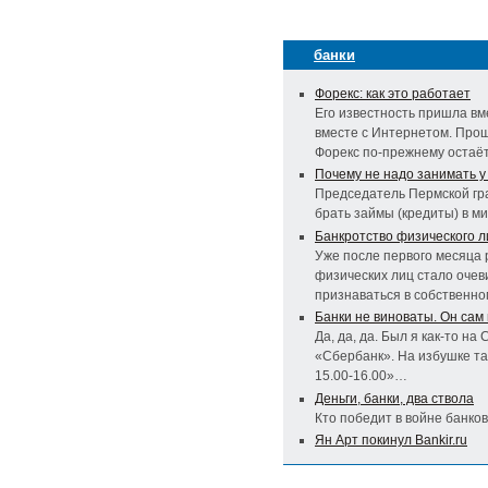
банки
Форекс: как это работает
Его известность пришла вме
вместе с Интернетом. Прош
Форекс по-прежнему остаё
Почему не надо занимать 
Председатель Пермской гра
брать займы (кредиты) в 
Банкротство физического л
Уже после первого месяца 
физических лиц стало очев
признаваться в собственно
Банки не виноваты. Он сам
Да, да, да. Был я как-то на
«Сбербанк». На избушке та
15.00-16.00»…
Деньги, банки, два ствола
Кто победит в войне банко
Ян Арт покинул Bankir.ru