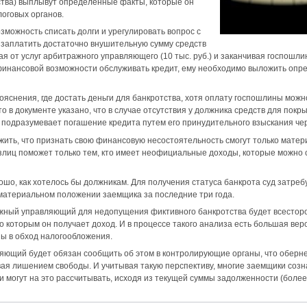
ства) выплывут определенные факты, которые он
логовых органов.
озможность списать долги и урегулировать вопрос с
 заплатить достаточно внушительную сумму средств
 от услуг арбитражного управляющего (10 тыс. руб.) и заканчивая госпошлино
т финансовой возможности обслуживать кредит, ему необходимо выложить опр
 пояснения, где достать деньги для банкротства, хотя оплату госпошлины мож
о в документе указано, что в случае отсутствия у должника средств для покр
 подразумевает погашение кредита путем его принудительного взыскания че
жить, что признать свою финансовую несостоятельность смогут только мате
излиц поможет только тем, кто имеет неофициальные доходы, которые можно
рошо, как хотелось бы должникам. Для получения статуса банкрота суд затреб
 материальном положении заемщика за последние три года.
ажный управляющий для недопущения фиктивного банкротства будет всестор
по которым он получает доход. И в процессе такого анализа есть большая в
ы в обход налогообложения.
ляющий будет обязан сообщить об этом в контролирующие органы, что оберн
ая лишением свободы. И учитывая такую перспективу, многие заемщики созн
и могут на это рассчитывать, исходя из текущей суммы задолженности (более 5