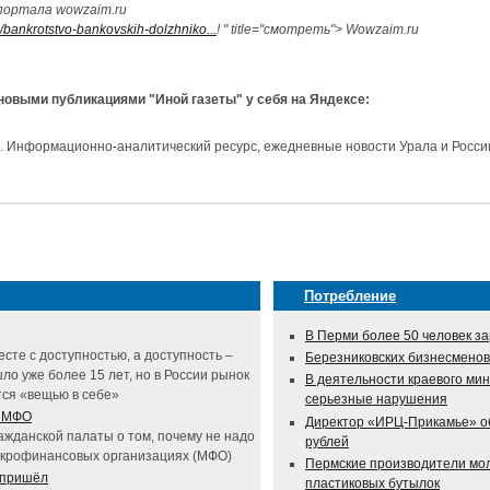
портала wowzaim.ru
/bankrotstvo-bankovskih-dolzhniko...
! " title="смотреть"> Wowzaim.ru
 новыми публикациями "Иной газеты" у себя на Яндексе:
и. Информационно-аналитический ресурс, ежедневные новости Урала и Росси
Потребление
В Перми более 50 человек за
сте с доступностью, а доступность –
Березниковских бизнесменов
ло уже более 15 лет, но в России рынок
В деятельности краевого ми
тся «вещью в себе»
серьезные нарушения
у МФО
Директор «ИРЦ-Прикамье» об
жданской палаты о том, почему не надо
рублей
микрофинансовых организациях (МФО)
Пермские производители мол
 пришёл
пластиковых бутылок