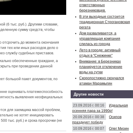
ответственных
березниковцев.
В эти выходные состоится
традиционная Строгановская
й (6 тыс. руб.). Другими словами,
регата
еделенную сумму средств, чтобы
Дом разваливается, а
управляющая компания
но отсрочить до момента окончания
слилась из города
ытия тех или иных расходов дело о
Лето в городе: активный
рез службу судебных приставов.
отдых в "Снежинке"
риально обеспеченные граждане, а
Внимание: в Березниках
 скрыть при проведении данной
планируется отключение
воды на сутки
Скоропостижно скончался
ует большой пакет документов, по
атаман Марамыгин
онне оценивать платежеспособность
Другие новости
ероятность выявления неофициальных
23.09.2016 г. 00:16
Идеальная
ется для заемщика массой проблем,
осенняя пара за 1990р!
ательно не хотят инициировать
20.09.2016 г. 00:38
Осипов
00 тыс. руб.) и срока просрочки (не
празднует победу
10.09.2016 г. 00:07
Олег Мизин