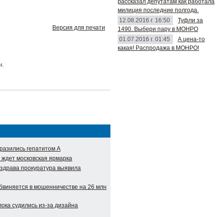
рассказал депутатам как работала
милиция последние полгода.
12.08.2016 г. 16:50
Туфли за
Версия для печати
1490. Выбери пару в МОНРО
01.07.2016 г. 01:45
А цена-то
какая! Распродажа в МОНРО!
и.
разились гепатитом А
 ждет московская ярмарка
нздрава прокуратура выявила
виняется в мошенничестве на 26 млн
ока судились из-за дизайна