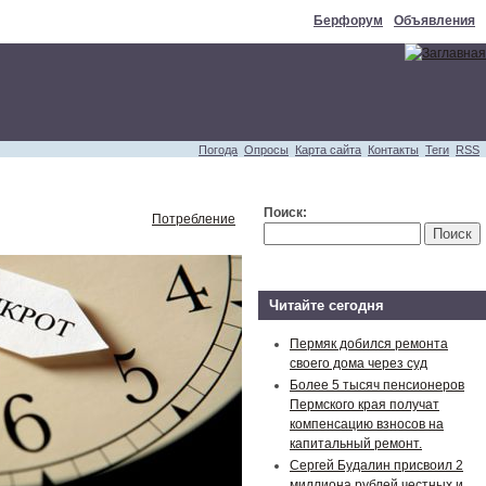
Берфорум
Объявления
Погода
Опросы
Карта сайта
Контакты
Теги
RSS
Поиск:
Потребление
Читайте сегодня
Пермяк добился ремонта
своего дома через суд
Более 5 тысяч пенсионеров
Пермского края получат
компенсацию взносов на
капитальный ремонт.
Сергей Будалин присвоил 2
миллиона рублей честных и