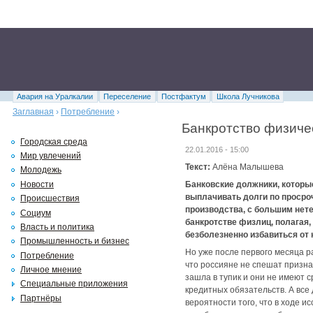
Авария на Уралкалии
Переселение
Постфактум
Школа Лучникова
Заглавная
›
Потребление
›
Банкротство физичес
Городская среда
22.01.2016 - 15:00
Мир увлечений
Текст:
Алёна Малышева
Молодежь
Новости
Банковские должники, которы
выплачивать долги по просро
Происшествия
производства, с большим нет
Социум
банкротстве физлиц, полагая
Власть и политика
безболезненно избавиться от
Промышленность и бизнес
Но уже после первого месяца р
Потребление
что россияне не спешат призна
Личное мнение
зашла в тупик и они не имеют 
Специальные приложения
кредитных обязательств. А все
Партнёры
вероятности того, что в ходе 