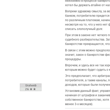
неизбежно в процессе банкрот
хотел бы держать втайне от на
Вопреки здравому смыслу, за в
банком, потребителю придется
по различным платежам, начиная
несмотря на то, что у него не
списать злополучный долг.
При этом в законе нет четкого
судебного разбирательства. Зат
банкротстве прекращается, что
В связи с этим можно предполо
значит, закон о банкротстве ф
процедуры.
Впрочем, и здесь все не так хо
которым можно будет судить о
Это предполагает, что арбитр
потребителя, а также каналы, 
доходов, которые были получен
Установив данный факт, управ
начиная от штрафов и заканчив
собственное банкротство, хотя 
менее 3-х месяцев).