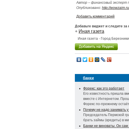
Автор – финансовый эксперт 
Опубликовано:
http://wowzaim.ru
Добавить комментарий
Добавьте виджет и следите за
+
Иная газета
Иная газета - Город Березник
банки
Форекс: как это работает
Его известность пришла вме
вместе с Интернетом. Прош
Форекс по-прежнему остаё
Почему не надо занимать 
Председатель Пермской гра
брать займы (кредиты) в 
Банки не виноваты. Он сам