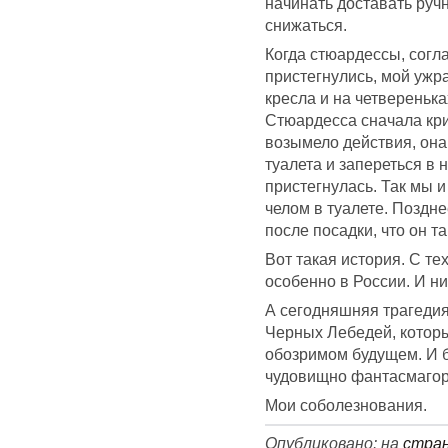
начинать доставать руч
снижаться.
Когда стюардессы, согл
пристегнулись, мой ужр
кресла и на четверенька
Стюардесса сначала крич
возымело действия, она 
туалета и запереться в 
пристегнулась. Так мы 
челом в туалете. Поздне
после посадки, что он т
Вот такая история. С те
особенно в России. И ни
А сегодняшняя трагедия
Черных Лебедей, которы
обозримом будущем. И б
чудовищно фантасмагор
Мои соболезнования.
Опубликовано: на
стран