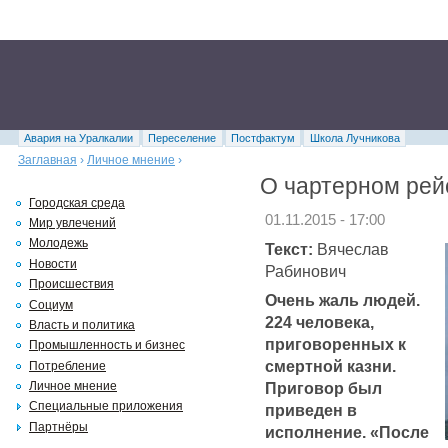
Авария на Уралкалии
Переселение
Постфактум
Школа Лучникова
Заглавная
›
Личное мнение
›
О чартерном рейс
Городская среда
01.11.2015 - 17:00
Мир увлечений
Молодежь
Текст:
Вячеслав
Новости
Рабинович
Происшествия
Очень жаль людей.
Социум
224 человека,
Власть и политика
приговоренных к
Промышленность и бизнес
смертной казни.
Потребление
Приговор был
Личное мнение
Специальные приложения
приведен в
Партнёры
исполнение. «После