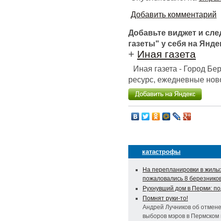
Добавить комментарий
Добавьте виджет и сл
газеты" у себя на Янде
+
Иная газета
Иная газета - Город Б
ресурс, ежедневные ново
катастрофы
На перепланировки в жилы
пожаловались 8 березнико
Рухнувший дом в Перми: п
Помнят руки-то!
Андрей Лучников об отмен
выборов мэров в Пермском 