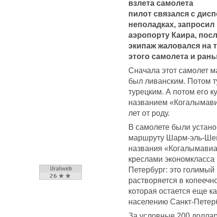
взлета самолета
пилот связался с дис
неполадках, запросил
аэропорту Каира, посл
экипаж жаловался на 
этого самолета и рань
Сначала этот самолет 
был ливанским. Потом т
турецким. А потом его 
названием «Когалымави
лет от роду.
В самолете были устано
маршруту Шарм-эль-Шейх
названия «Когалымавиа»,
креслами экономкласса
Петербург: это голимый
растворяется в копеечн
которая остается еще к
населению Санкт-Петер
За условные 200 доллар