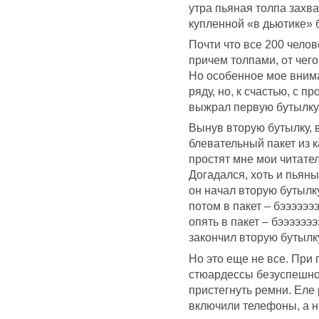
утра пьяная толпа захв
купленной «в дьютике» б
Почти что все 200 челове
причем толпами, от чего
Но особенное мое внима
ряду, но, к счастью, с 
выжрал первую бутылку 
Вынув вторую бутылку, в 
блевательный пакет из к
простят мне мои читатели
Догадался, хоть и пьяны
он начал вторую бутылку.
потом в пакет – бэээээээ
опять в пакет – бэээээээ
закончил вторую бутылк
Но это еще не все. При
стюардессы безуспешно 
пристегнуть ремни. Еле
включили телефоны, а н