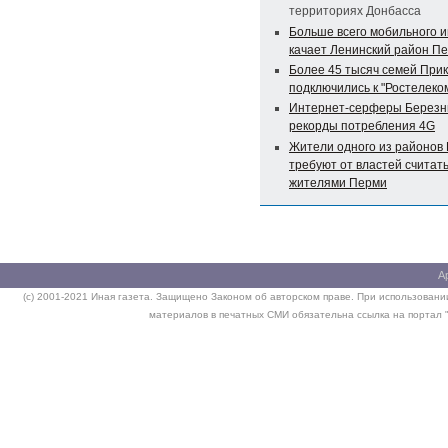
территориях Донбасса
Больше всего мобильного 
качает Ленинский район П
Более 45 тысяч семей При
подключились к "Ростелеко
Интернет-серферы Березни
рекорды потребления 4G
Жители одного из районов
требуют от властей считать
жителями Перми
А
(c) 2001-2021 Иная газета. Защищено Законом об авторском праве. При использовании
материалов в печатных СМИ обязательна ссылка на портал