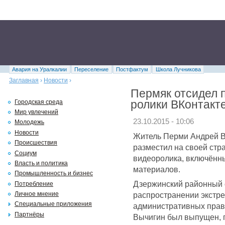
Авария на Уралкалии
Переселение
Постфактум
Школа Лучникова
Заглавная
›
Новости
›
Пермяк отсидел п
ролики ВКонтакт
Городская среда
Мир увлечений
23.10.2015 - 10:06
Молодежь
Новости
Житель Перми Андрей Вы
Происшествия
разместил на своей стр
Социум
видеоролика, включённ
Власть и политика
материалов.
Промышленность и бизнес
Дзержинский районный 
Потребление
распространении экстрем
Личное мнение
Специальные приложения
административных прав
Партнёры
Вычигин был выпущен, п