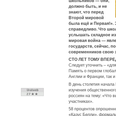
школьников — они,
должно быть, и не
знают, что перед
Второй мировой
была ещё и Первая!».
справедливо. Что шко
услышать складное из
мировая война — явле
государств, сейчас, п
современников свою 
СТО ЛЕТ ТОМУ ВПЕРЕ
Следует уточнить – «дл
Память о первом глобал
Англии и Франции, так 
В день столетия начала
изучения общественног
россиян на тему: «Что в
участниках».
58 процентов опрошенны
«Казус Белли», формал