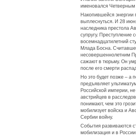
именовался Четверным 
Накопившейся энергии 
выплеснуться. И 28 июн
наследника престола Ав
супругу. Преступление 
восемнадцатилетний сту
Млада Босна. Считавшег
несовершеннолетним При
сажают в тюрьму. Он умр
после его смерти распа
Но это будет позже – а 
предъявляет ультимату
Российской империи, не
австрийцев в расследо
понимают, чем это гроз
мобилизует войска и Ав
Сербии войну.
События развиваются с
мобилизация и в России