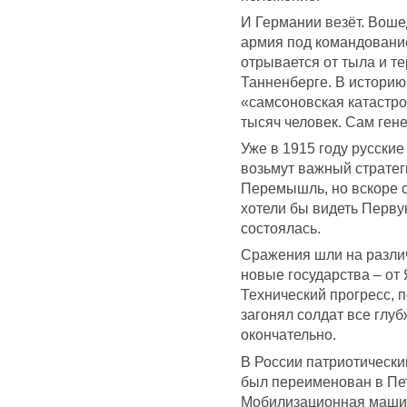
И Германии везёт. Воше
армия под командовани
отрывается от тыла и т
Танненберге. В историю
«самсоновская катастро
тысяч человек. Сам ген
Уже в 1915 году русски
возьмут важный стратег
Перемышль, но вскоре с
хотели бы видеть Перву
состоялась.
Сражения шли на различ
новые государства – от
Технический прогресс, 
загонял солдат все глу
окончательно.
В России патриотически
был переименован в Пе
Мобилизационная машин