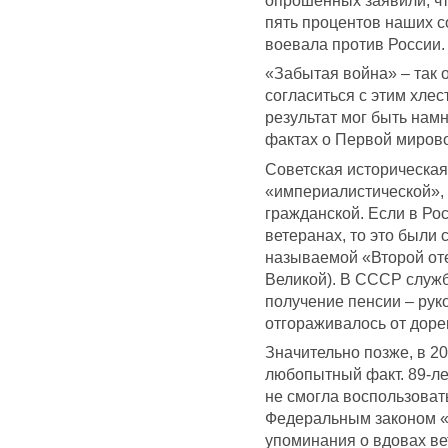
опрошенных заявили, что
пять процентов наших с
воевала против России.
«Забытая война» – так 
согласиться с этим хлес
результат мог быть намн
фактах о Первой мирово
Советская историческая
«империалистической»,
гражданской. Если в Рос
ветеранах, то это были 
называемой «Второй оте
Великой). В СССР служб
получение пенсии – рук
отгораживалось от дор
Значительно позже, в 2
любопытный факт. 89-л
не смогла воспользоват
Федеральным законом «О
упоминания о вдовах в