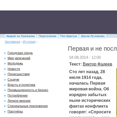
Авария на Уралкалии
Переселение
Постфактум
Школа Лучникова
Заглавная
›
История
›
Первая и не пос
Городская среда
04.08.2014 - 12:00
Мир увлечений
Текст:
Виктор Фадеев
Молодежь
Новости
Сто лет назад, 28
Происшествия
июля 1914 года,
Социум
началась Первая
Власть и политика
мировая война. Об
Промышленность и бизнес
изрядно забытых
Потребление
ныне исторических
Личное мнение
фактах конфликта
Специальные приложения
говорят: «Спросите
Партнёры