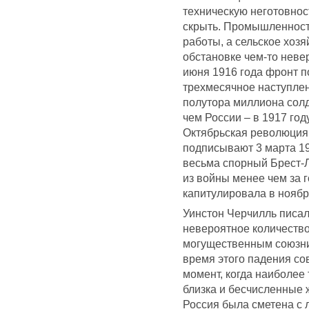
техническую неготовнос
скрыть. Промышленност
работы, а сельское хоз
обстановке чем-то неве
июня 1916 года фронт п
трехмесячное наступлен
полутора миллиона солд
чем России – в 1917 год
Октябрьская революция
подписывают 3 марта 19
весьма спорный Брест-Л
из войны менее чем за 
капитулировала в ноябре
Уинстон Черчилль писа
невероятное количество
могущественным союзник
время этого падения сов
момент, когда наиболее
близка и бесчисленные 
Россия была сметена с 