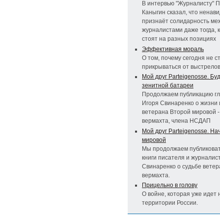
В интервью "Журналисту" 
Каныгин сказал, что ненави
признаёт солидарность ме
журналистами даже тогда, к
стоят на разных позициях
Эффективная мораль
О том, почему сегодня не 
прикрываться от выстрело
Мой друг Parteigenosse. Бу
зенитной батареи
Продолжаем публикацию гла
Игоря Свинаренко о жизни 
ветерана Второй мировой -
вермахта, члена НСДАП
Мой друг Parteigenosse. Н
мировой
Мы продолжаем публиковат
книги писателя и журналис
Свинаренко о судьбе ветер
вермахта.
Прицельно в голову
О войне, которая уже идет 
территории России.