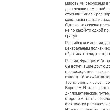
мировыми ресурсами в 
дряхлеющих империй вр
стремящимися к расшир
конфликты на Балканах,
Однако, как сказал пре
не по какой-то одной п
сразу».
Российская империя, дл
центральным политическ
обратила взгляд в стор
Россия, Франция и Англи
бы вступившие друг с др
превосходство, – заклю
известный как «Антанта
Тройственный союз – со
Впрочем, Италию «согл
дипломатическим путем, 
стороне Антанты. После
фактически распался и 
Италии заняли Болгари