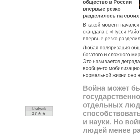
общество в России
впервые резко
разделилось на своих 
В какой момент началс
скандала с «Пусси Райо
впервые резко разделил
Любая поляризация обще
богатого и сложного ми
Это называется деграда
вообще-то мобилизацион
нормальной жизни оно н
Война может бы
государственно
отдельных люд
способствоват
и науки. Но вой
людей менее р