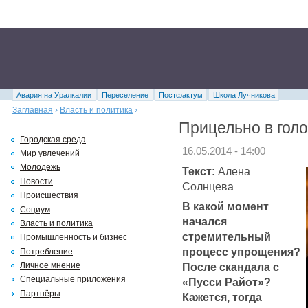
Авария на Уралкалии
Переселение
Постфактум
Школа Лучникова
Заглавная
›
Власть и политика
›
Прицельно в голо
Городская среда
16.05.2014 - 14:00
Мир увлечений
Молодежь
Текст:
Алена
Новости
Солнцева
Происшествия
В какой момент
Социум
начался
Власть и политика
стремительный
Промышленность и бизнес
процесс упрощения?
Потребление
После скандала с
Личное мнение
Специальные приложения
«Пусси Райот»?
Партнёры
Кажется, тогда