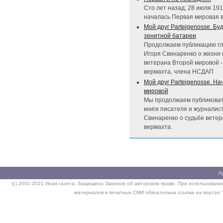
Сто лет назад, 28 июля 191
началась Первая мировая 
Мой друг Parteigenosse. Бу
зенитной батареи
Продолжаем публикацию гла
Игоря Свинаренко о жизни 
ветерана Второй мировой -
вермахта, члена НСДАП
Мой друг Parteigenosse. Н
мировой
Мы продолжаем публиковат
книги писателя и журналис
Свинаренко о судьбе ветер
вермахта.
А
(c) 2001-2021 Иная газета. Защищено Законом об авторском праве. При использовании
материалов в печатных СМИ обязательна ссылка на портал