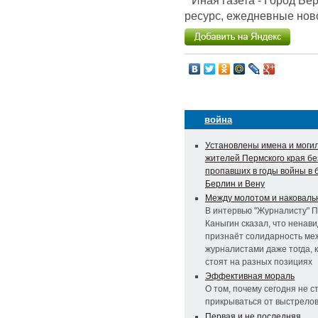
Иная газета - Город Б
ресурс, ежедневные ново
война
Установлены имена и моги
жителей Пермского края бе
пропавших в годы войны в 
Берлин и Вену
Между молотом и наковаль
В интервью "Журналисту" 
Каныгин сказал, что ненави
признаёт солидарность ме
журналистами даже тогда, к
стоят на разных позициях
Эффективная мораль
О том, почему сегодня не 
прикрываться от выстрело
Первая и не последняя