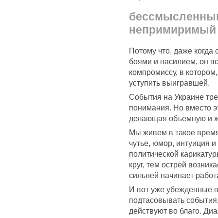
бессмысленным
непримиримый 
Потому что, даже когда
боями и насилием, он вс
компромиссу, в котором
уступить выигравшей.
События на Украине тре
понимания. Но вместо эт
делающая объемную и жи
Мы живем в такое время,
чутье, юмор, интуиция и
политической карикатур
круг, тем острей возник
сильней начинает работ
И вот уже убежденные 
подтасовывать события,
действуют во благо. Ди