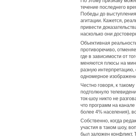
По этому признаку можно
течение последнего вре
Победы до выступления
агитации. Кажется, реал
привести доказательств
насколько они достовер
Объективная реальность
противоречиво, отменяе
где в зависимости от тог
меняются плюсы на мину
разную интерпретацию, 
одномерное изображение
Честно говоря, к таком
подтолкнуло телевидени
ток-шоу никто не разгов
что программ на канале 
более 4% населения), вс
Собственно, когда реда
участия в таком шоу, во
был заложен конфликт. 