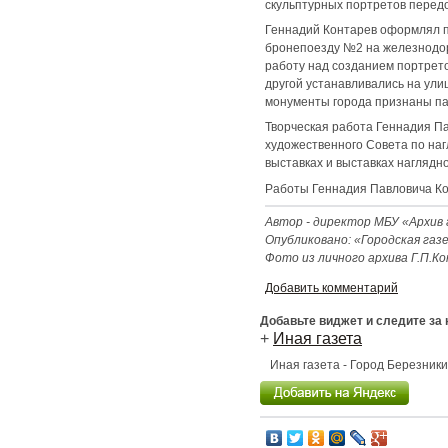
скульптурных портретов передо
Геннадий Контарев оформлял п
бронепоезду №2 на железнодоро
работу над созданием портрето
другой устанавливались на ули
монументы города признаны па
Творческая работа Геннадия П
художественного Совета по наг
выставках и выставках наглядно
Работы Геннадия Павловича Кон
Автор - директор МБУ «Архив 
Опубликовано: «Городская газе
Фото из личного архива Г.П.К
Добавить комментарий
Добавьте виджет и следите за
+
Иная газета
Иная газета - Город Березник