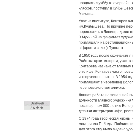
продолжил учёбу в вечерней шк
классов, поступил в Куйбышев
Микояна.
Учась в институте, Контарев 
им.Куйбышева. По причине пер
перевестись в Ленинградское 
В.Мухиной на факультет худож
приглашали на реставрационны
в Царском селе (г.Пушкин).
В 1950 году после окончания у
Работал архитектором, участво
Контарева назначают главным 
училище, Контарев часто посещ
и творчески понятно. В 1954 го
приглашают в Череповец Волого
череповецкого металлурга.
Данная работа на зональной вы
должности главного художника 
посвящённом 800-летию Вологд
десятки интерьеров кафе, рест
С 1974 года творческая жизнь 
мемориала Победы. Поближе по
Для этого ему было выдано уд