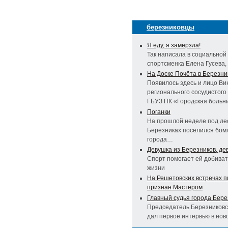
березниковцы
Я еду, я замёрзла!
Так написала в социальной
спортсменка Елена Гусева,
На Доске Почёта в Березни
Появилось здесь и лицо Ви
регионального сосудистого
ГБУЗ ПК «Городская боль
Поганки
На прошлой неделе под лес
Березниках поселился бом
города…
Девушка из Березников, де
Спорт помогает ей добиват
жизни
На Решетовских встречах 
признан Мастером
Главный судья города Бере
Председатель Березниковск
дал первое интервью в нов