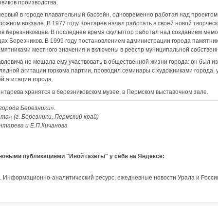
виков производства.
ервый в городе плавательный бассейн, одновременно работая над проектом
жном вокзале. В 1977 году Контарев начал работать в своей новой творческ
в березниковцев. В последнее время скульптор работал над созданием мемо
цах Березников. В 1999 году постановлением администрации города памятник
мятниками местного значения и включены в реестр муниципальной собствен
авловича не мешала ему участвовать в общественной жизни города: он был 
лядной агитации горкома партии, проводил семинары с художниками города, 
й агитации города.
тарева хранятся в березниковском музее, в Пермском выставочном зале.
города Березники».
та» (г. Березники, Пермский край)
онтарева и Е.П.Кичанова
 новыми публикациями "Иной газеты" у себя на Яндексе:
и. Информационно-аналитический ресурс, ежедневные новости Урала и Росси