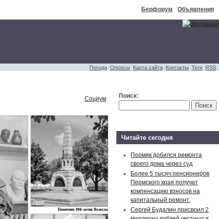
Берфорум
Объявления
Погода
Опросы
Карта сайта
Контакты
Теги
RSS
Поиск:
Социум
Читайте сегодня
Пермяк добился ремонта
своего дома через суд
Более 5 тысяч пенсионеров
Пермского края получат
компенсацию взносов на
капитальный ремонт.
Сергей Будалин присвоил 2
миллиона рублей честных и