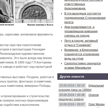
ответственных
березниковцев.
В эти выходные состоится
традиционная Строгановская
регата
Дом разваливается, а
управляющая компания
ры, зарисовки, копировали фрагменты
слилась из города
Лето в городе: активный
отдых в "Снежинке"
астер скую при горисполкоме.
натория в эксплуатацию Геннадия
Внимание: в Березниках
 Ленинградском художественном
планируется отключение
живописи. Это было всегда ему близко
воды на сутки
амятников. В 1960 году Г.П.Контарева
Скоропостижно скончался
о завода и работает над скульптурой
атаман Марамыгин
Другие новости
твенных выставок. Позднее, работая в
ных группах, фонтанах, в памятнике,
23.09.2016 г. 00:16
Идеальная
льных памятников, мемориал Победы,
осенняя пара за 1990р!
20.09.2016 г. 00:38
Осипов
 в проектирование и строительство
празднует победу
ю галерею знатных березниковцев.
10.09.2016 г. 00:07
Олег Мизин
му содействие в выполнении