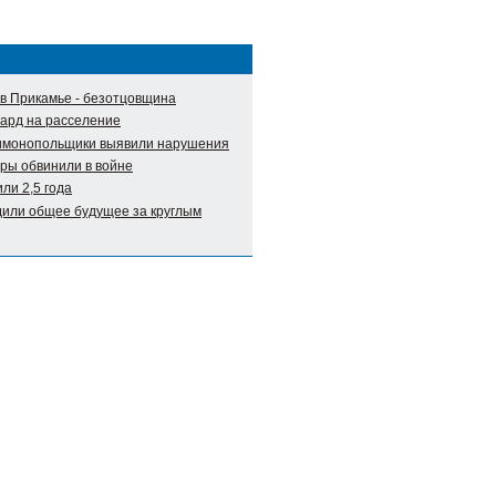
в Прикамье - безотцовщина
ард на расселение
тимонопольщики выявили нарушения
уры обвинили в войне
ли 2,5 года
дили общее будущее за круглым