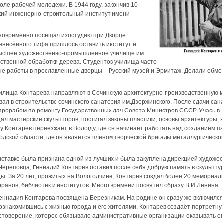
оле рабочей молодёжи. В 1944 году, закончив 10
ский инженерно-строительный институт имени
одновременно посещал изостудию при Дворце
енесённого тифа пришлось оставить институт и
высшее художественно-промышленное училище им.
ественной обработки дерева. Студентов училища часто
е работы в прославленные дворцы – Русский музей и Эрмитаж. Делали обме
чилища Контарева направляют в Сочинскую архитектурно-производственную м
вал в строительстве сочинского санатория им.Дзержинского. После сдачи са
прорабом по ремонту Государственных дач Совета Министров СССР. Учась в
ал мастерские скульпторов, постигал законы пластики, основы архитектуры, 
ду Контарев переезжает в Вологду, где он начинает работать над созданием п
дской области, где он является членом творческой бригады металлургическог
ставке была признана одной из лучших и была закуплена дирекцией художес
Череповца, Геннадий Контарев оставил после себя добрую память в скульптур
ы. За 20 лет, прожитых на Вологодчине, Контарев создал более 20 мемориа
оранов, библиотек и институтов. Много времени посвятил образу В.И.Ленина.
Геннадия Контарева посвящена Березникам. На родине он сразу же включился
знакомившись с жизнью города и его жителями, Контарев создаёт портретну
остоверение, которое обязывало административные организации оказывать е