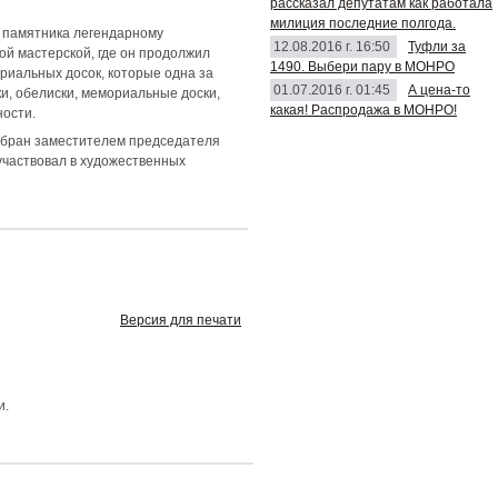
рассказал депутатам как работала
милиция последние полгода.
 памятника легендарному
12.08.2016 г. 16:50
Туфли за
ой мастерской, где он продолжил
1490. Выбери пару в МОНРО
риальных досок, которые одна за
01.07.2016 г. 01:45
А цена-то
и, обелиски, мемориальные доски,
какая! Распродажа в МОНРО!
ности.
избран заместителем председателя
участвовал в художественных
Версия для печати
и.