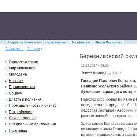
Авария на Уралкалии
Переселение
Постфактум
Школа Лучникова
Заглавная
›
Социум
›
Березниковский ску
Городская среда
11.04.2014 - 08:00
Мир увлечений
Текст:
Фаина Шишкина
Молодежь
Новости
Геннадий Павлович Контарев,
Пешково Усольского района 30
Происшествия
буксирном пароходе с истори
Социум
Власть и политика
Пароход курсировал по Каме и 
повидал много городов и сёл. Ч
Промышленность и бизнес
ледостав заставал «Аврору». П
Потребление
разных населённых пунктах, по
Личное мнение
Здесь семью Контаревых заста
Специальные приложения
окончания школы Геннадий Конт
Партнёры
на военно-авиационный завод и