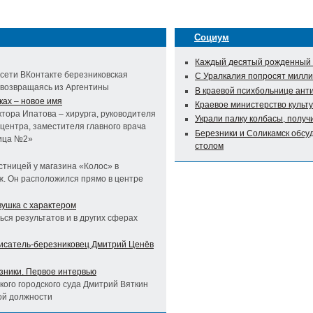
Социум
Каждый десятый рожденный 
 сети ВКонтакте березниковская
С Уралкалия попросят милли
 возвращаясь из Аргентины
В краевой психбольнице ан
ках – новое имя
Краевое министерство культ
ктора Ипатова – хирурга, руководителя
Украли палку колбасы, получи
 центра, заместителя главного врача
Березники и Соликамск обсу
ница №2»
столом
тницей у магазина «Колос» в
ж. Он расположился прямо в центре
вушка с характером
ься результатов и в других сферах
писатель-березниковец Дмитрий Ценёв
зники. Первое интервью
ого городского суда Дмитрий Вяткин
ой должности