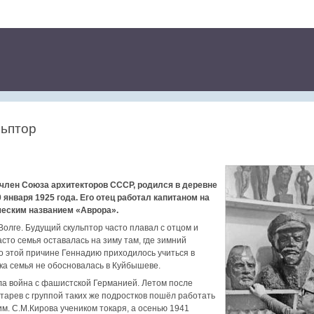
льптор
 член Союза архитекторов СССР, родился в деревне
 января 1925 года. Его отец работал капитаном на
ческим названием «Аврора».
Волге. Будущий скульптор часто плавал с отцом и
асто семья оставалась на зиму там, где зимний
о этой причине Геннадию приходилось учиться в
ка семья не обосновалась в Куйбышеве.
ла война с фашистской Германией. Летом после
арев с группой таких же подростков пошёл работать
м. С.М.Кирова учеником токаря, а осенью 1941