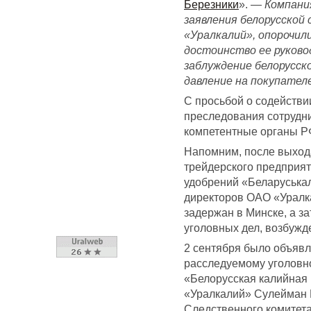
Березники
». —
Компани
заявления белорусской
«Уралкалий», опорочил
достоинство ее руковод
заблуждение белорусск
давление на покупателе
С просьбой о содейств
преследования сотрудн
компетентные органы Р
Напомним, после выхода
трейдерского предприят
удобрений «Беларуськал
директоров ОАО «Уралк
задержан в Минске, а з
уголовных дел, возбужд
2 сентября было объявл
расследуемому уголовн
«Белорусская калийная
«Уралкалий» Сулейман 
Следственного комитет