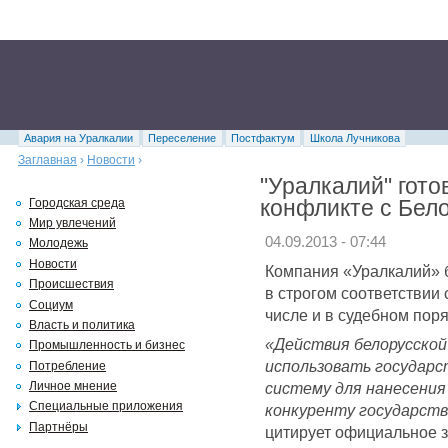
Авария на Уралкалии
Переселение
Постфактум
Школа Лучникова
Заглавная
›
Новости
›
"Уралкалий" гото
конфликте с Бело
Городская среда
Мир увлечений
04.09.2013 - 07:44
Молодежь
Новости
Компания «Уралкалий» б
Происшествия
в строгом соответствии
Социум
числе и в судебном поря
Власть и политика
«Действия белорусско
Промышленность и бизнес
использовать государс
Потребление
систему для нанесения
Личное мнение
Специальные приложения
конкуренту государств
Партнёры
цитирует официальное з