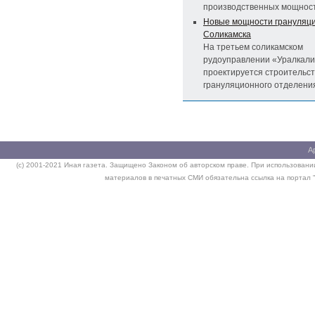
производственных мощност
Новые мощности грануляц
Соликамска
На третьем соликамском
рудоуправлении «Уралкал
проектируется строительс
грануляционного отделени
А
(c) 2001-2021 Иная газета. Защищено Законом об авторском праве. При использовании
материалов в печатных СМИ обязательна ссылка на портал