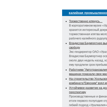
калийная промышленно
Торжественно клянусь…
В корпоративном музее «У
хранится интересный доку
торжественная клятва мол
рабочего калийного рудоуп
Владислав Баумгертнер вы
свободу
Экс-гендиректор ОАО «Ура
Владислав Баумгертнер ос
около двух недель назад, х
ему продлили срок пребыва
Работники "Автотранскалия
машинах показали свое ма
На строительство Усольско
комбината"Еврохим" взял к
Устойчивое развитие на до
перспективу
Производственные и фина
итоги первого полугодия о
гибкий подход «Уралкалия» 