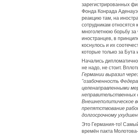
зарегистрированных фи
Фонда Конрада Аденауэр
реакцию там, на иностр
сотрудникам относятся к
многолетнюю борьбу за ч
иностранцев, в принцип
коснулось и их соотечес
которые только за Бута 
Начались дипломатично
не надо, не стоит. Вплот
Германии выразил чере
"озабоченность Федера
целенаправленными ме
неправительственных о
Внешнеполитическое в
препятствование рабо
долгосрочному ухудшен
Это Германия-то! Самый
времён пакта Молотова