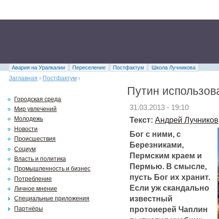
Авария на Уралкалии
Переселение
Постфактум
Школа Лучникова
Заглавная
›
Постфактум
›
Путин использов
Городская среда
31.03.2013 - 19:10
Мир увлечений
Текст:
Андрей Лучников
Молодежь
Новости
Бог с ними, с
Происшествия
Березниками,
Социум
Пермским краем и
Власть и политика
Пермью. В смысле,
Промышленность и бизнес
пусть Бог их хранит.
Потребление
Если уж скандально
Личное мнение
известный
Специальные приложения
протоиерей Чаплин
Партнёры