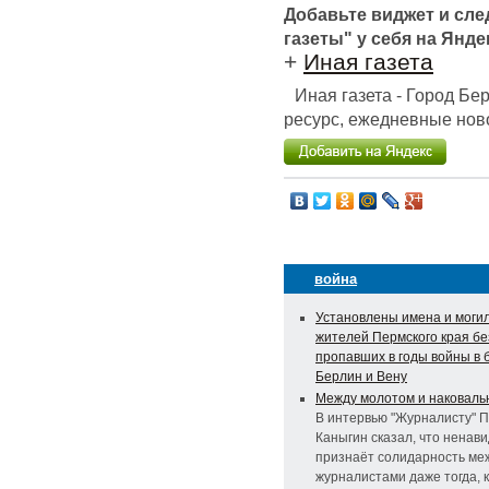
Добавьте виджет и сл
газеты" у себя на Янде
+
Иная газета
Иная газета - Город Б
ресурс, ежедневные ново
война
Установлены имена и моги
жителей Пермского края бе
пропавших в годы войны в 
Берлин и Вену
Между молотом и наковаль
В интервью "Журналисту" 
Каныгин сказал, что ненави
признаёт солидарность ме
журналистами даже тогда, к