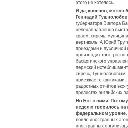
этого не хотелось.
И да, конечно, можно
Геннадий Тушнолобов
губернатора Виктора Ба
целенаправленно выстр
краем, сиречь, муниципа
вертикаль. А Юрий Трут
приездами и публичной 
производит того грозног
басаргинского управлени
пермский истеблишмент 
сиречь, Тушнолобовым, и
приезжает с критиками, 
радостных отчётов экс-
прелестях английских па
Но Бог с ними. Потом
неделю творилось на 
федеральном уровне
.
ловле иностранных аген
иностранных организаци