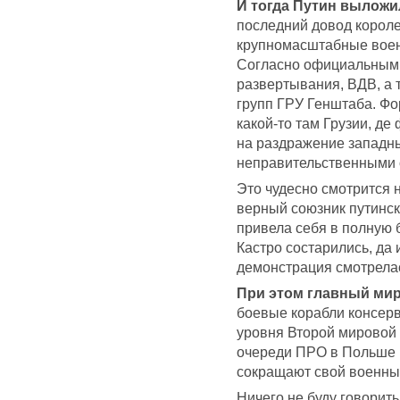
И тогда Путин выложи
последний довод короле
крупномасштабные воен
Согласно официальным 
развертывания, ВДВ, а 
групп ГРУ Генштаба. Фор
какой-то там Грузии, де
на раздражение западны
неправительственными 
Это чудесно смотрится 
верный союзник путинск
привела себя в полную 
Кастро состарились, да и
демонстрация смотрела
При этом главный ми
боевые корабли консерв
уровня Второй мировой 
очереди ПРО в Польше п
сокращают свой военны
Ничего не буду говорит