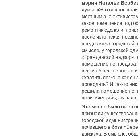
мэрии Натальи Верби
думы: «Это вопрос поли
местным а la активиста
какое помещение под оф
ремонтик сделали, прив
после чего некая предп
предложила городской а
смысле, у городской адм
«Гражданский надзор» 
помещение не продавать
вести общественно акти
схватить легко, а как с
проводить? И так-то ни
решила помещение не п
политический», сказала
Это можно было бы отме
признали существовани
городской администраци
почившего в бозе «Бере
движуха. В смысле, общ