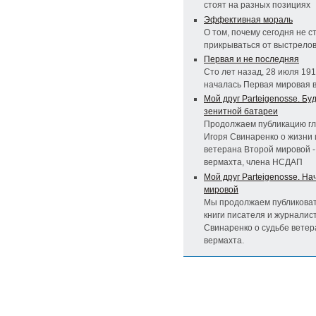
стоят на разных позициях
Эффективная мораль
О том, почему сегодня не 
прикрываться от выстрело
Первая и не последняя
Сто лет назад, 28 июля 191
началась Первая мировая 
Мой друг Parteigenosse. Бу
зенитной батареи
Продолжаем публикацию гла
Игоря Свинаренко о жизни 
ветерана Второй мировой -
вермахта, члена НСДАП
Мой друг Parteigenosse. Н
мировой
Мы продолжаем публиковат
книги писателя и журналис
Свинаренко о судьбе ветер
вермахта.