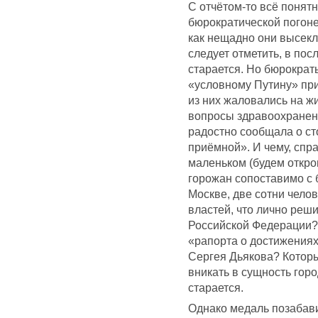
С отчётом-то всё понятн
бюрократической погоне
как нещадно они высекл
следует отметить, в по
старается. Но бюрократы
«условному Путину» пр
из них жаловались на ж
вопросы здравоохранени
радостно сообщала о с
приёмной». И чему, спра
маленьком (будем откро
горожан сопоставимо с
Москве, две сотни чело
властей, что лично ре
Российской Федерации? 
«рапорта о достижениях
Сергея Дьякова? Которы
вникать в сущность горо
старается.
Однако медаль позабави