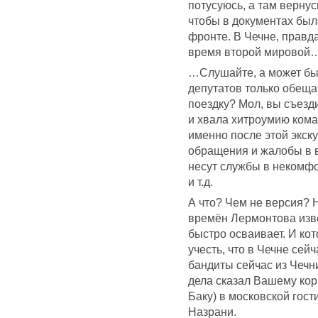
потусуюсь, а там вернус
чтобы в документах был
фронте. В Чечне, правда
время второй мировой
…Слушайте, а может быт
депутатов только обеща
поездку? Мол, вы съезди
и хвала хитроумию ком
именно после этой экск
обращения и жалобы в 
несут службы в некомфо
и т.д.
А что? Чем не версия? 
времён Лермонтова изве
быстро осваивает. И кот
учесть, что в Чечне сей
бандиты сейчас из Чечн
дела сказал Вашему ко
Баку) в московской гост
Назрани.