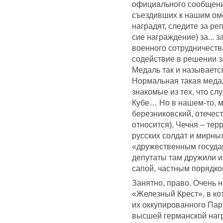
официального сообщения
съездивших к нашим омо
наградят, следите за ре
сие награждение) за... 
военного сотрудничеств
содействие в решении 
Медаль так и называетс
Нормальная такая медал
знакомые из тех, что с
Кубе… Но в нашем-то, м
березниковский, отечес
относится), Чечня – тер
русских солдат и мирны
«дружественным госуда
депутаты там дружили и
сапой, частным порядк
Занятно, право. Очень 
«Железный Крест», в ко
их оккупированного Пар
высшей германской нагр