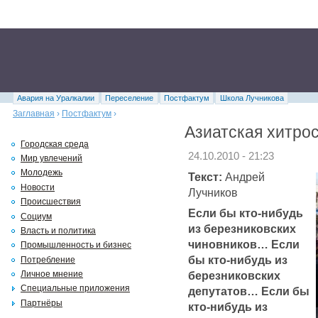
Авария на Уралкалии
Переселение
Постфактум
Школа Лучникова
Заглавная
›
Постфактум
›
Азиатская хитро
Городская среда
24.10.2010 - 21:23
Мир увлечений
Молодежь
Текст:
Андрей
Новости
Лучников
Происшествия
Если бы кто-нибудь
Социум
из березниковских
Власть и политика
чиновников… Если
Промышленность и бизнес
бы кто-нибудь из
Потребление
березниковских
Личное мнение
Специальные приложения
депутатов… Если бы
Партнёры
кто-нибудь из