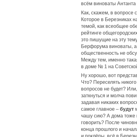
всём виноваты Антанта 
Как, скажем, в вопросе
Которое в Березниках н
темой, как всеобщее об
рейтинге общегородских
это пишущие на эту тем
Берфорума виноваты, а 
общественность не обсу
Между тем, именно так
в доме № 1 на Советско
Ну хорошо, вот представ
Что? Переселять никого
вопросов не будет? Или
заткнуться и молча пов
задавая никаких вопрос
самое главное –
будут
м
чашу сию? А дома тоже 
говорить? После чиновн
конца прошлого и начала
и поклёпы, всё в Березн