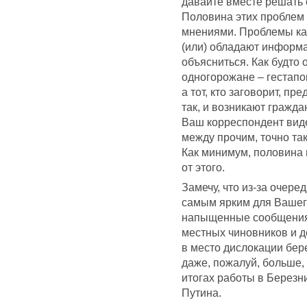
давайте вместе решать
Половина этих проблем 
мнениями. Проблемы кас
(или) обладают информац
объясниться. Как будто 
одногорожане – гестапо
а тот, кто заговорит, п
так, и возникают гражд
Ваш корреспондент видел
между прочим, точно так
Как минимум, половина
от этого.
Замечу, что из-за очер
самым ярким для Вашег
напыщенные сообщения
местных чиновников и д
в место дислокации бер
даже, пожалуй, больше,
итогах работы в Берез
Путина.