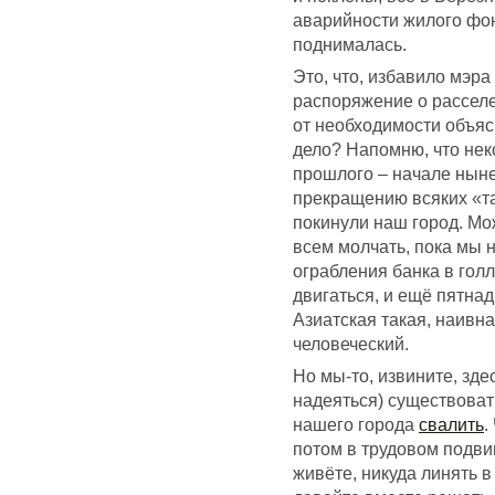
аварийности жилого фон
поднималась.
Это, что, избавило мэр
распоряжение о расселе
от необходимости объяс
дело? Напомню, что нек
прошлого – начале ныне
прекращению всяких «та
покинули наш город. Мож
всем молчать, пока мы 
ограбления банка в гол
двигаться, и ещё пятнад
Азиатская такая, наивна
человеческий.
Но мы-то, извините, зде
надеяться) существовать
нашего города
свалить
.
потом в трудовом подви
живёте, никуда линять 