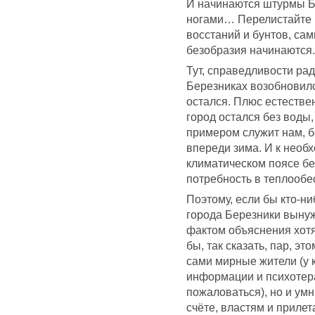
И начинаются штурмы Б
ногами… Перелистайте и
восстаний и бунтов, сам
безобразия начинаются.
Тут, справедливости рад
Березниках возобновило
остался. Плюс естествен
город остался без воды,
примером служит нам, бе
впереди зима. И к нео
климатическом поясе б
потребность в теплообе
Поэтому, если бы кто-н
города Березники вынуж
фактом объяснения хотя
бы, так сказать, пар, э
сами мирные жители (у 
информации и психотер
пожаловаться), но и умн
счёте, властям и прилета