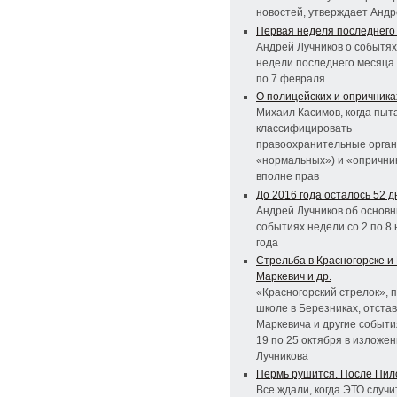
новостей, утверждает Андр
Первая неделя последнего
Андрей Лучников о событях
недели последнего месяца 
по 7 февраля
О полицейских и опричника
Михаил Касимов, когда пыт
классифицировать
правоохранительные орган
«нормальных») и «опричник
вполне прав
До 2016 года осталось 52 д
Андрей Лучников об основ
событиях недели со 2 по 8
года
Стрельба в Красногорске и
Маркевич и др.
«Красногорский стрелок», 
школе в Березниках, отста
Маркевича и другие событи
19 по 25 октября в изложе
Лучникова
Пермь рушится. После Пи
Все ждали, когда ЭТО случи