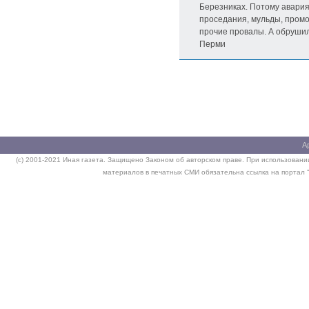
Березниках. Потому авария
проседания, мульды, пром
прочие провалы. А обрушил
Перми
А
(c) 2001-2021 Иная газета. Защищено Законом об авторском праве. При использовании
материалов в печатных СМИ обязательна ссылка на портал