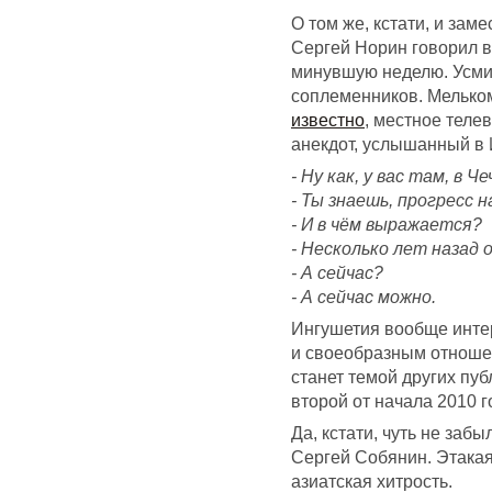
О том же, кстати, и за
Сергей Норин говорил в
минувшую неделю. Усмир
соплеменников. Мелько
известно
, местное теле
анекдот, услышанный в И
- Ну как, у вас там, в 
- Ты знаешь, прогресс н
- И в чём выражается?
- Несколько лет назад 
- А сейчас?
- А сейчас можно.
Ингушетия вообще интер
и своеобразным отношен
станет темой других пуб
второй от начала 2010 г
Да, кстати, чуть не за
Сергей Собянин. Этакая
азиатская хитрость.