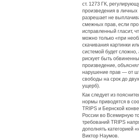
ст. 1273 ГК, регулирую
произведения в личных 
разрешает не выплачив
смежных прав, если про
исправленный гласит, ч
можно только «при необ
скачивания картинки и
системой будет сложно, 
рискует быть обвиненн
произведение, объяснял
нарушение прав — от шт
свободы на срок до дву
ущерб).
Как следует из поясните
нормы приводятся в со
TRIPS и Бернской конве
России во Всемирную то
требований TRIPS напря
дополнять категорией «
Виктор Наумов.