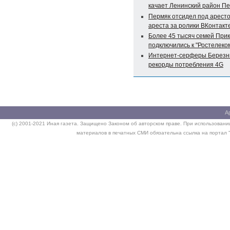
качает Ленинский район П
Пермяк отсидел под аресто
ареста за ролики ВКонтакт
Более 45 тысяч семей При
подключились к "Ростелеко
Интернет-серферы Березни
рекорды потребления 4G
А
(c) 2001-2021 Иная газета. Защищено Законом об авторском праве. При использовании
материалов в печатных СМИ обязательна ссылка на портал