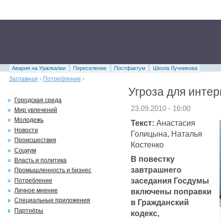
Авария на Уралкалии
Переселение
Постфактум
Школа Лучникова
Заглавная
›
Потребление
›
Угроза для интер
Городская среда
23.09.2010 - 16:00
Мир увлечений
Молодежь
Текст:
Анастасия
Новости
Голицына, Наталья
Происшествия
Костенко
Социум
В повестку
Власть и политика
завтрашнего
Промышленность и бизнес
заседания Госдумы
Потребление
включены поправки
Личное мнение
Специальные приложения
в Гражданский
Партнёры
кодекс,