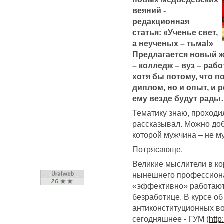
веяний -
редакционная
статья: «Ученье свет,
а неученых – тьма!»
Предлагается новый ж
– колледж – вуз – раб
хотя бы потому, что п
диплом, но и опыт, и 
ему везде будут рады
Тематику знаю, проходи
рассказывал. Можно доб
которой мужчина – не му
Потрясающе.
Великие мыслители в ко
нынешнего профессионал
«эффективно» работают
безработице. В курсе об
антиконституционных во
сегодняшнее - ГУМ (
http