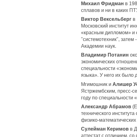
Михаил Фридман
в 198
сплавов и ни в каких ПТ
Виктор Вексельберг
в 
Московский институт ин
«красным дипломом» и 
"системотехник", затем
Академии наук.
Владимир Потанин
око
экономических отноше
специальности «эконом
языка». У него их было 
Мгимошник и
Алишер 
Ястржембским, пресс-се
году по специальности 
Александр Абрамов
(Е
технического института 
физико-математических 
Сулейман Керимов
в Д
аттестат с отличием, со