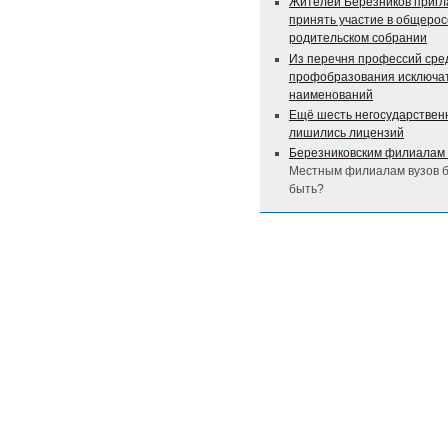
Жителей Березников приг
принять участие в общеро
родительском собрании
Из перечня профессий сре
профобразования исключат
наименований
Ещё шесть негосударствен
лишились лицензий
Березниковским филиалам 
Местным филиалам вузов б
быть?