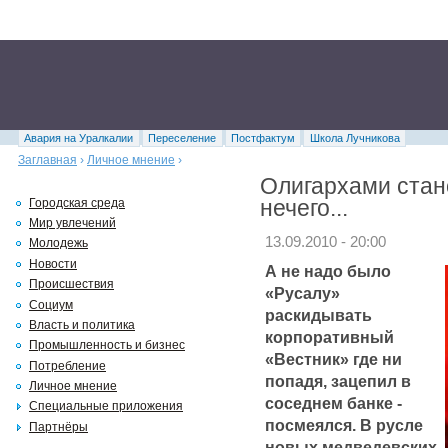
Авария на Уралкалии
Переселение
Постфактум
Школа Лучникова
Заглавная
›
Личное мнение
›
Олигархами стан
нечего...
Городская среда
Мир увлечений
13.09.2010 - 20:00
Молодежь
Новости
А не надо было
Происшествия
«Русалу»
Социум
раскидывать
Власть и политика
корпоративный
Промышленность и бизнес
«Вестник» где ни
Потребление
попадя, зацепил в
Личное мнение
соседнем банке -
Специальные приложения
посмеялся. В русле
Партнёры
новых медведевских