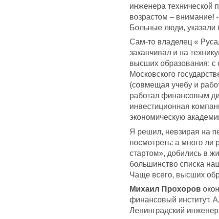
инженера технической п
возрастом – внимание! - 
Больные люди, указали б
Сам-то владелец « Рус
заканчивал и на техник
высших образования: с 
Московского государств
(совмещая учебу и работ
работал финансовым д
инвестиционная компан
экономическую академию
Я решил, невзирая на п
посмотреть: а много ли 
стартом», добились в ж
большинство списка наш
Чаще всего, высших обр
Михаил Прохоров
окон
финансовый институт. 
Ленинградский инженерн