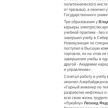
политехнического инсти
от призыва), а окончил 
Государственного униве
Три образования у
Влад
карьеры электрослесаря 
учебной практики - без 
завершил учебу в Сибир
Новокузнецке по специа
поступил в Высшую ком
торговли, но на этом не
завершения учебы в од
другой - Академии наро
и управление».
Сочетал работу и учебу
окончил Азербайджански
«Горный инженер по те
разработки нефтяных и 
всю свою жизнь трудилс
«Лукойлу»
Леонид Фед