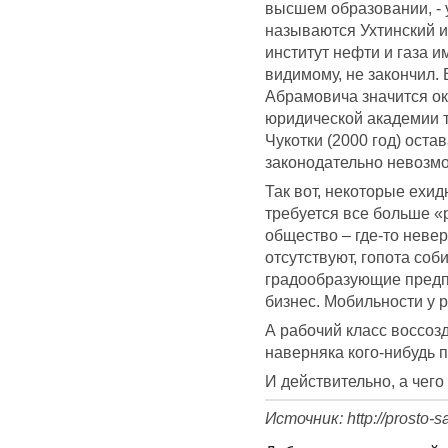
высшем образовании, - 
называются Ухтинский и
институт нефти и газа им
видимому, не закончил
Абрамовича значится о
юридической академии то
Чукотки (2000 год) оста
законодательно невозм
Так вот, некоторые ехи
требуется все больше «
общество – где-то неве
отсутствуют, гопота со
градообразующие предп
бизнес. Мобильности у р
А рабочий класс воссоз
наверняка кого-нибудь п
И действительно, а чего
Источник: http://prosto-s