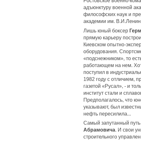
Ростовское военно-кома
адъюнктуру военной ака
философских наук и пр
академии им. В.И.Ленин
Лишь юный боксер
Герм
прямую карьеру построи
Киевском опытно-экспе
оборудования. Спортсме
«подснежником», то ест
работающем на нем. Хот
поступил в индустриальн
1982 году с отличием, 
газетой «Русал», - и то
институт стали и сплав
Предполагалось, что юн
указывают, был известн
нефть пересилила...
Самый запутанный путь 
Абрамовича
. И свои у
строительного управле