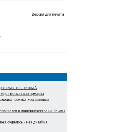
Версия для печати
и.
разились гепатитом А
 ждет московская ярмарка
нздрава прокуратура выявила
виняется в мошенничестве на 26 млн
ока судились из-за дизайна