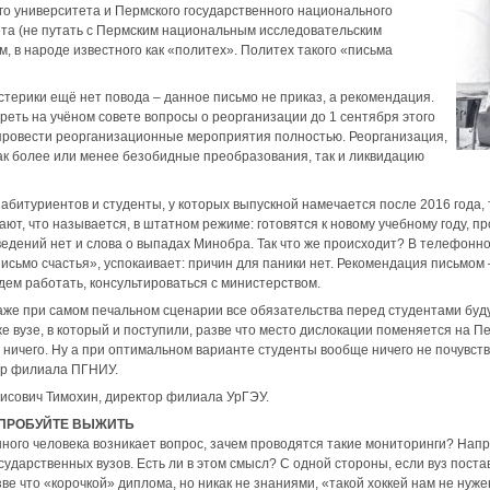
го университета и Пермского государственного национального
ета (не путать с Пермским национальным исследовательским
, в народе известного как «политех». Политех такого «письма
терики ещё нет повода – данное письмо не приказ, а рекомендация.
еть на учёном совете вопросы о реорганизации до 1 сентября этого
о провести реорганизационные мероприятия полностью. Реорганизация,
ак более или менее безобидные преобразования, так и ликвидацию
абитуриентов и студенты, у которых выпускной намечается после 2016 года, 
ют, что называется, в штатном режиме: готовятся к новому учебному году, п
ведений нет и слова о выпадах Минобра. Так что же происходит? В телефон
сьмо счастья», успокаивает: причин для паники нет. Рекомендация письмом –
удем работать, консультироваться с министерством.
даже при самом печальном сценарии все обязательства перед студентами буд
е вузе, в который и поступили, разве что место дислокации поменяется на П
м ничего. Ну а при оптимальном варианте студенты вообще ничего не почувст
ор филиала ПГНИУ.
исович Тимохин, директор филиала УрГЭУ.
ПРОБУЙТЕ ВЫЖИТЬ
ного человека возникает вопрос, зачем проводятся такие мониторинги? Нап
сударственных вузов. Есть ли в этом смысл? С одной стороны, если вуз пост
ве что «корочкой» диплома, но никак не знаниями, «такой хоккей нам не нуже