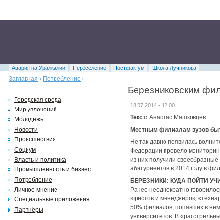
Авария на Уралкалии
Переселение
Постфактум
Школа Лучникова
Заглавная
›
Потребление
›
Березниковским фи
Городская среда
18.07.2014 - 12:00
Мир увлечений
Текст:
Анастас Машковцев
Молодежь
Новости
Местным филиалам вузов быт
Происшествия
Не так давно появилась волнит
Социум
Федерации провело мониторинг
Власть и политика
из них получили своеобразные 
абитуриентов в 2014 году в фи
Промышленность и бизнес
Потребление
БЕРЕЗНИКИ: КУДА ПОЙТИ УЧ
Личное мнение
Ранее неоднократно говорилось
юристов и менеджеров, «технар
Специальные приложения
50% филиалов, попавших в нем
Партнёры
университетов. В «расстрельны