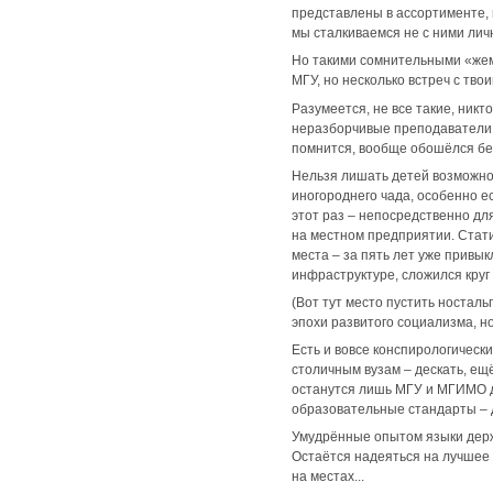
представлены в ассортименте, в
мы сталкиваемся не с ними лич
Но такими сомнительными «жемч
МГУ, но несколько встреч с тв
Разумеется, не все такие, никт
неразборчивые преподаватели, 
помнится, вообще обошёлся без
Нельзя лишать детей возможнос
иногороднего чада, особенно ес
этот раз – непосредственно дл
на местном предприятии. Стати
места – за пять лет уже привыкл
инфраструктуре, сложился круг
(Вот тут место пустить ностал
эпохи развитого социализма, но
Есть и вовсе конспирологическ
столичным вузам – дескать, ещ
останутся лишь МГУ и МГИМО да
образовательные стандарты – д
Умудрённые опытом языки держа
Остаётся надеяться на лучшее и
на местах...