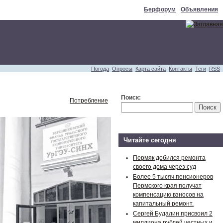
Берфорум
Объявления
Погода
Опросы
Карта сайта
Контакты
Теги
RSS
Поиск:
Потребление
Читайте сегодня
Пермяк добился ремонта
своего дома через суд
Более 5 тысяч пенсионеров
Пермского края получат
компенсацию взносов на
капитальный ремонт.
Сергей Будалин присвоил 2
миллиона рублей честных и