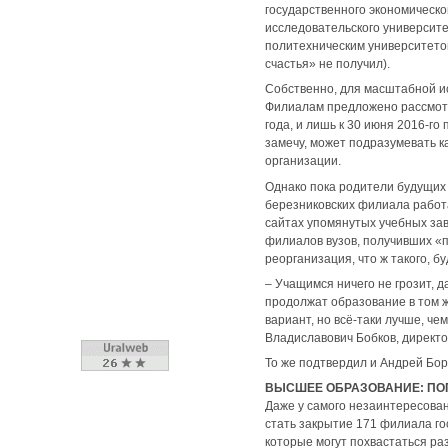
государственного экономическо
исследовательского университ
политехническим университетом
счастья» не получил).
Собственно, для масштабной ис
Филиалам предложено рассмотр
года, и лишь к 30 июня 2016-г
замечу, может подразумевать к
организации.
Однако пока родители будущих 
березниковских филиала работа
сайтах упомянутых учебных за
филиалов вузов, получивших «пи
реорганизация, что ж такого, б
– Учащимся ничего не грозит, 
продолжат образование в том ж
вариант, но всё-таки лучше, че
Владиславович Бобков, директ
То же подтвердил и Андрей Бор
ВЫСШЕЕ ОБРАЗОВАНИЕ: ПО
Даже у самого незаинтересован
стать закрытие 171 филиала го
которые могут похвастаться раз