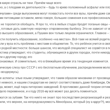
 какую отрасль ни ткни. Причём чаще всего
но, а с плодами их деятельности – будь то криво положенный асфальт или пл
угами» среди выпускников могут похвастать почти все вузы, причём даже с
оими питомцами оставили, мягко говоря, большие сомнения в их профессионал
о не торопится обобщать. Я про то, что в любых стадах бродят поганые овцы 
готовые дать заветную «корочку» откровенному балбесу. Это не зависит от в
 высшего образования, а Пушкин вон только лицеем ограничился. Главное – 
ти получить образование, особенно «на местах». Всё-таки не всякий родит
ли у вуза есть проблема с местами в общежитии. То, что ребёнок учится в сво
я родной местности: больше шансов, что молодой специалист не сорвётся в по
стика утверждает, что студенты, обучающиеся в других городах, почти никог
и к другому городу, его
 знакомых. И сомнительно, что в ближайшее время эта тенденция изменится.
ьгическую слезу про СССР с его бесплатным обучением, распределением мол
 воздержусь).
ие аспекты: злые языки утверждают, что таким образом чиновники от просв
ё немного, и нашим стандартам не смогут соответствовать даже Кембридж, О
, может, ещё пара питерских заведений. В противовес данной теории оптими
ело переменное, и к году 2016-му всё может раз десять поменяться.
тся за зубами. Так что никто не знает про последствия реорганизаций и р
ли, что вернее, на непредсказуемость Минобраза, который (ну а вдруг?!), мо