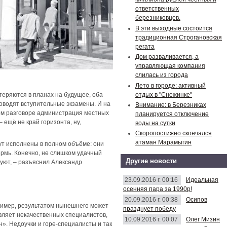
ответственных
березниковцев.
В эти выходные состоится
традиционная Строгановская
регата
Дом разваливается, а
управляющая компания
слилась из города
Лето в городе: активный
отдых в "Снежинке"
теряются в планах на будущее, оба
роводят вступительные экзамены. И на
Внимание: в Березниках
ном разговоре администрация местных
планируется отключение
 ещё не край горизонта, ну,
воды на сутки
Скоропостижно скончался
атаман Марамыгин
ут исполнены в полном объёме: они
ермь. Конечно, не слишком удачный
Другие новости
вуют, – разъяснил Александр
23.09.2016 г. 00:16
Идеальная
осенняя пара за 1990р!
20.09.2016 г. 00:38
Осипов
ример, результатом нынешнего может
празднует победу
авляет некачественных специалистов,
10.09.2016 г. 00:07
Олег Мизин
н». Недоучки и горе-специалисты и так