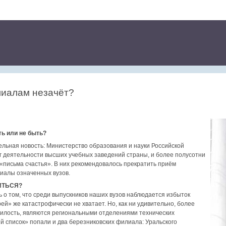
лиалам незачёт?
ь или не быть?
ельная новость: Министерство образования и науки Российской
 деятельности высших учебных заведений страны, и более полусотни
«письма счастья». В них рекомендовалось прекратить приём
лиалы означенных вузов.
ИТЬСЯ?
 о том, что среди выпускников наших вузов наблюдается избыток
ей» же катастрофически не хватает. Но, как ни удивительно, более
илость, являются региональными отделениями технических
й список» попали и два березниковских филиала: Уральского