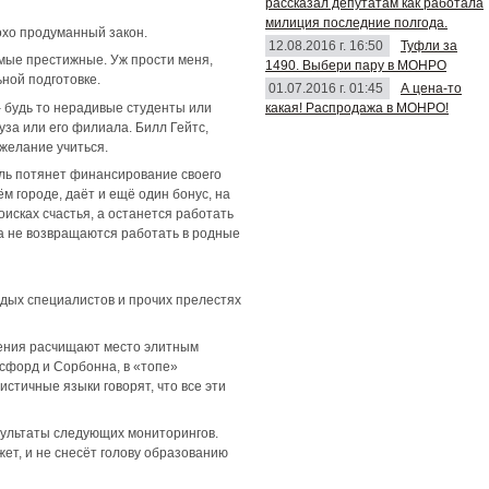
рассказал депутатам как работала
милиция последние полгода.
охо продуманный закон.
12.08.2016 г. 16:50
Туфли за
амые престижные. Уж прости меня,
1490. Выбери пару в МОНРО
ьной подготовке.
01.07.2016 г. 01:45
А цена-то
какая! Распродажа в МОНРО!
– будь то нерадивые студенты или
уза или его филиала. Билл Гейтс,
желание учиться.
ель потянет финансирование своего
ём городе, даёт и ещё один бонус, на
исках счастья, а останется работать
да не возвращаются работать в родные
одых специалистов и прочих прелестях
ещения расчищают место элитным
ксфорд и Сорбонна, в «топе»
стичные языки говорят, что все эти
езультаты следующих мониторингов.
жет, и не снесёт голову образованию