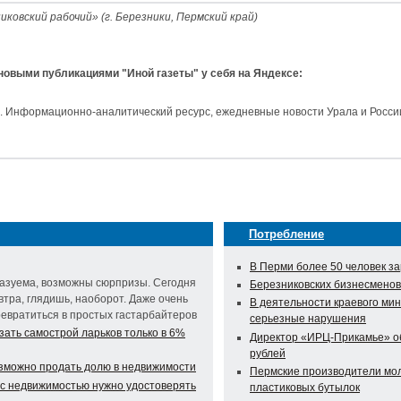
ковский рабочий» (г. Березники, Пермский край)
 новыми публикациями "Иной газеты" у себя на Яндексе:
и. Информационно-аналитический ресурс, ежедневные новости Урала и Росси
Потребление
В Перми более 50 человек за
казуема, возможны сюрпризы. Сегодня
Березниковских бизнесменов
втра, глядишь, наоборот. Даже очень
В деятельности краевого ми
евратиться в простых гастарбайтеров
серьезные нарушения
зать самострой ларьков только в 6%
Директор «ИРЦ-Прикамье» об
рублей
озможно продать долю в недвижимости
Пермские производители мол
 с недвижимостью нужно удостоверять
пластиковых бутылок