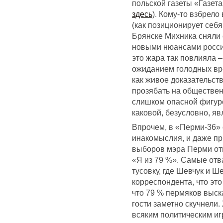
польской газеты «Газет
здесь
). Кому-то взбрело
(как позиционирует себя
Брянске Михника сняли 
новыми нюансами росси
это жара так повлияла –
ожиданием голодных вр
как живое доказательств
прозябать на обществен
слишком опасной фигур
каковой, безусловно, я
Впрочем, в «Перми-36» 
инакомыслия, и даже п
выборов мэра Перми от
«Я из 79 %». Самые от
тусовку, где Шевчук и 
корреспондента, что это 
что 79 % пермяков выск
гости заметно скучнели.
всяким политическим и