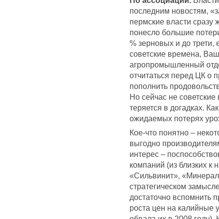
По ассоциации.
Власти
последним новостям, «з
пермские власти сразу 
понесло большие потери
% зерновых и до трети, 
советские времена, Ваш
агропромышленный отде
отчитаться перед ЦК о 
пополнить продовольств
Но сейчас не советские
теряется в догадках. Ка
ожидаемых потерях урож
Кое-что понятно – некот
выгодно производителя
интерес – поспособство
компаний (из близких к 
«Сильвинит», «Минераль
стратегическом замысле
достаточно вспомнить п
роста цен на калийные
обвала их в 2008 году).