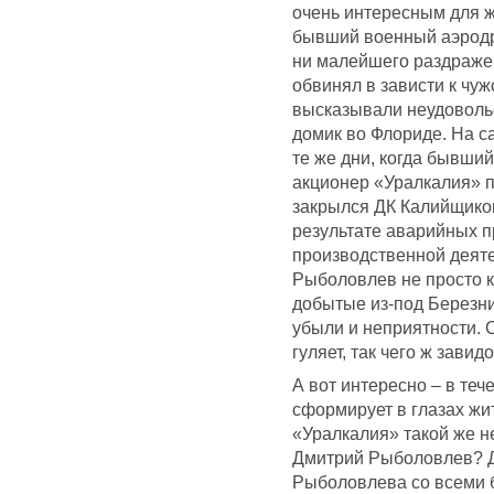
очень интересным для ж
бывший военный аэродро
ни малейшего раздражен
обвинял в зависти к чуж
высказывали неудоволь
домик во Флориде. На са
те же дни, когда бывши
акционер «Уралкалия» 
закрылся ДК Калийщиков
результате аварийных п
производственной деяте
Рыболовлев не просто ку
добытые из-под Березни
убыли и неприятности. 
гуляет, так чего ж зави
А вот интересно – в те
сформирует в глазах жи
«Уралкалия» такой же н
Дмитрий Рыболовлев? Д
Рыболовлева со всеми 