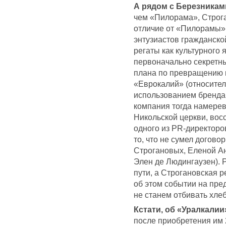
А рядом с Березниками
чем «Пилорама», Строган
отличие от «Пилорамы»,
энтузиастов гражданско
регаты как культурного
первоначально секретны
плана по превращению 
«Еврокалий» (относител
использованием бренда
компания тогда намере
Никольской церкви, восс
одного из PR-директоро
то, что не сумел догово
Строгановых, Еленой А
Элен де Людингаузен). 
пути, а Строгановская р
об этом событии на пре
не станем отбивать хле
Кстати, об «Уралкалии
после приобретения им 