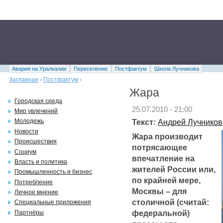
Авария на Уралкалии
Переселение
Постфактум
Школа Лучникова
Заглавная
›
Постфактум
›
Жара
Городская среда
25.07.2010 - 21:00
Мир увлечений
Текст:
Андрей Лучников
Молодежь
Новости
Жара производит
Происшествия
потрясающее
Социум
впечатление на
Власть и политика
жителей России или,
Промышленность и бизнес
по крайней мере,
Потребление
Москвы – для
Личное мнение
столичной (считай:
Специальные приложения
федеральной)
Партнёры