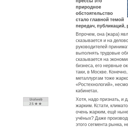
прессы это
природное
обстоятельство
стало главной темой
передач, публикаций, 
Впрочем, она (жара) яв
сказывается и на делово
руководителей принимат
выполнять трудовые обя
сказывается на экономи
бизнеса, его нервные ок
таки, в Москве. Конечно
металлургам тоже жарко
«Ростехнологий», несм
кабинетах.
Хотя, надо признать, и
жарким. Кстати, климато
очень жарким, ещё ныне
учёных? Даже производ
этого сегмента рынка, 