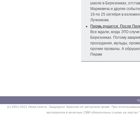
школе в Березниках, отста
Маркевича и другие событи
19 по 25 октября в изложе
Лучникова
Пермь рушится. После Пи
Все ждали, когда ЭТО случи
Березниках. Потому авария
проседания, мульды, пром
прочие провалы. А обрушил
Перми
А
(c) 2001-2021 Иная газета. Защищено Законом об авторском праве. При использовании
материалов в печатных СМИ обязательна ссылка на портал