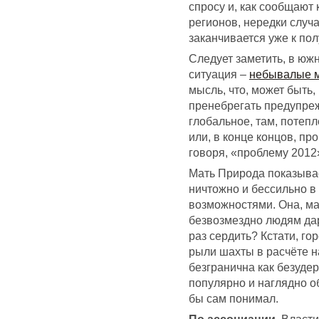
спросу и, как сообщают
регионов, нередки случа
заканчивается уже к по
Следует заметить, в ю
ситуация –
небывалые 
мысль, что, может быть
пренебрегать предупре
глобальное, там, потеп
или, в конце концов, пр
говоря, «проблему 2012
Мать Природа показывае
ничтожно и бессильно в
возможностями. Она, ма
безвозмездно людям да
раз сердить? Кстати, г
рыли шахты в расчёте н
безгранична как безуде
популярно и наглядно о
бы сам понимал.