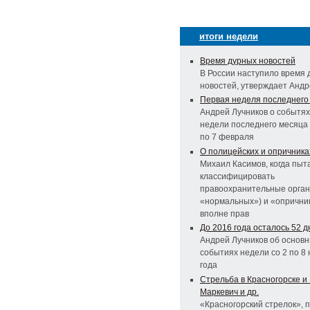
итоги недели
Время дурных новостей
В России наступило время 
новостей, утверждает Андр
Первая неделя последнего
Андрей Лучников о событях
недели последнего месяца 
по 7 февраля
О полицейских и опричника
Михаил Касимов, когда пыт
классифицировать
правоохранительные орган
«нормальных») и «опричник
вполне прав
До 2016 года осталось 52 д
Андрей Лучников об основ
событиях недели со 2 по 8
года
Стрельба в Красногорске и
Маркевич и др.
«Красногорский стрелок», 