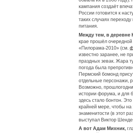
кампания создаёт впеча
России готовится к нас
таких случаях переходу
питания.
Между тем, в деревне
крае прошёл очередно
«Пилорама-2010» (см.
ф
известно заранее, не п
праздных зевак. Жара ту
погода была препротивн
Пермский бомонд прису
отдельные персонажи, р
Возможно, прошлогодни
истории форума, и для 
здесь стало бонтон. Это 
крайней мере, чтобы на
знаменитости (в этот р
выступал Виктор Шенде
А вот Адам Михник,
гл