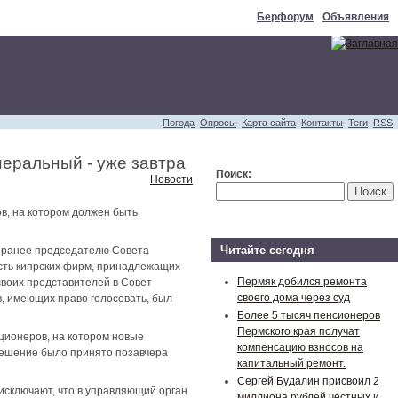
Берфорум
Объявления
Погода
Опросы
Карта сайта
Контакты
Теги
RSS
неральный - уже завтра
Поиск:
Новости
в, на котором должен быть
Читайте сегодня
х ранее председателю Совета
ость кипрских фирм, принадлежащих
Пермяк добился ремонта
своих представителей в Совет
своего дома через суд
в, имеющих право голосовать, был
Более 5 тысяч пенсионеров
Пермского края получат
ционеров, на котором новые
компенсацию взносов на
решение было принято позавчера
капитальный ремонт.
Сергей Будалин присвоил 2
исключают, что в управляющий орган
миллиона рублей честных и