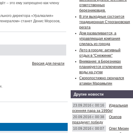
дёт – это ему запрещено как члену
ответственных
березниковцев.
ального директора «Уралкалия»
В эти выходные состоится
генералом» станет Денис Морозов,
традиционная Строгановская
регата
Дом разваливается, а
управляющая компания
слилась из города
Лето в городе: активный
отдых в "Снежинке"
Внимание: в Березниках
Версия для печати
планируется отключение
воды на сутки
Скоропостижно скончался
атаман Марамыгин
и.
Другие новости
23.09.2016 г. 00:16
Идеальная
осенняя пара за 1990р!
20.09.2016 г. 00:38
Осипов
празднует победу
10.09.2016 г. 00:07
Олег Мизин