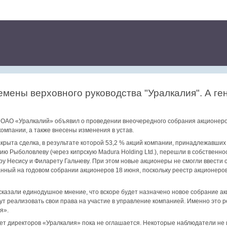
мены верховного руководства "Уралкалия". А ге
е ОАО «Уралкалий» объявил о проведении внеочередного собрания акционеро
омпании, а также внесены изменения в устав.
крыта сделка, в результате которой 53,2 % акций компании, принадлежавши
ю Рыболовлеву (через кипрскую Madura Holding Ltd.), перешли в собственн
у Несису и Филарету Гальчеву. При этом новые акционеры не смогли ввести 
нный на годовом собрании акционеров 18 июня, поскольку реестр акционеро
сказали единодушное мнение, что вскоре будет назначено новое собрание ак
т реализовать свои права на участие в управление компанией. Именно это 
я».
ет директоров «Уралкалия» пока не оглашается. Некоторые наблюдатели не 