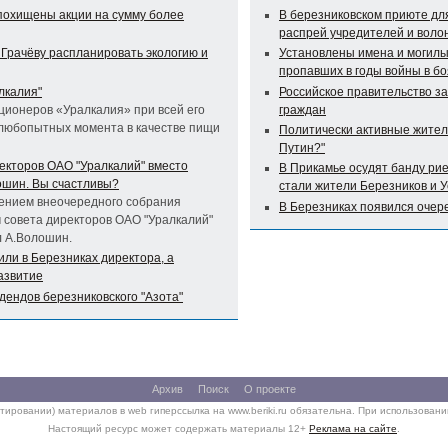
похищены акции на сумму более
В березниковском приюте дл
распрей учредителей и воло
 Грачёву распланировать экологию и
Установлены имена и могилы
пропавших в годы войны в бо
лкалия"
Российское правительство з
ционеров «Уралкалия» при всей его
граждан
 любопытных момента в качестве пищи
Политически активные жител
Путин?"
екторов ОАО "Уралкалий" вместо
В Прикамье осудят банду ри
ошин. Вы счастливы?
стали жители Березников и 
шением внеочередного собрания
В Березниках появился очер
 совета директоров ОАО "Уралкалий"
л А.Волошин.
ли в Березниках директора, а
азвитие
дендов березниковского "Азота"
Архив
Поиск
О проекте
тировании) материалов в web гиперссылка на www.beriki.ru обязательна. При использован
Настоящий ресурс может содержать материалы 12+
Реклама на сайте
.