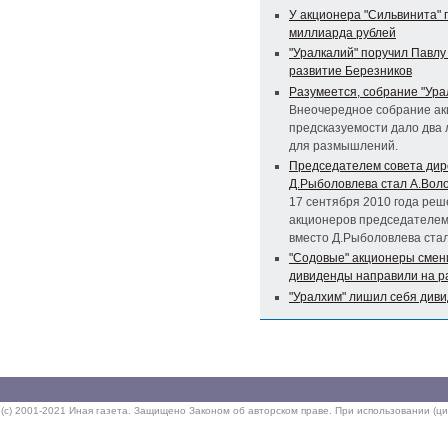
У акционера "Сильвинита" 
миллиарда рублей
"Уралкалий" поручил Павлу
развитие Березников
Разумеется, собрание "Ура
Внеочередное собрание ак
предсказуемости дало два
для размышлений.
Председателем совета дир
Д.Рыболовлева стал А.Вол
17 сентября 2010 года ре
акционеров председателем
вместо Д.Рыболовлева ста
"Содовые" акционеры смени
дивиденды направили на р
"Уралхим" лишил себя диви
(c) 2001-2021 Иная газета. Защищено Законом об авторском праве. При использовании (ци