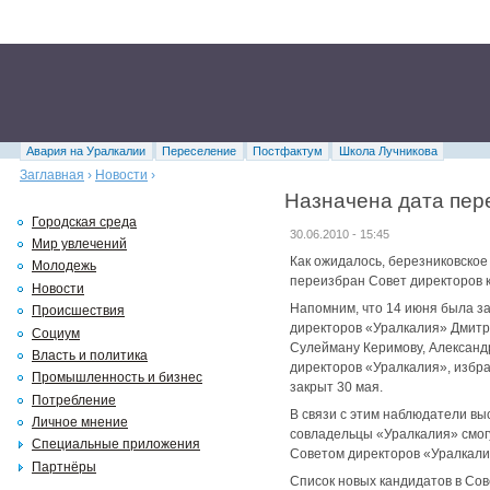
Авария на Уралкалии
Переселение
Постфактум
Школа Лучникова
Заглавная
›
Новости
›
Назначена дата пере
Городская среда
30.06.2010 - 15:45
Мир увлечений
Как ожидалось, березниковско
Молодежь
переизбран Совет директоров к
Новости
Напомним, что 14 июня была за
Происшествия
директоров «Уралкалия» Дмитри
Социум
Сулейману Керимову, Александр
Власть и политика
директоров «Уралкалия», избра
Промышленность и бизнес
закрыт 30 мая.
Потребление
В связи с этим наблюдатели вы
Личное мнение
совладельцы «Уралкалия» смогу
Специальные приложения
Советом директоров «Уралкали
Партнёры
Список новых кандидатов в Сов