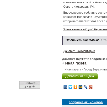
компании может войти Александ
Совета Федерации РФ.
Внеочередное собрание состоит
занимает Владислав Баумгертн
который совместит этот пост с
"Иная газета – Город Березник
Этот день в истории:
В 19
Добавить комментарий
Добавьте виджет и следите за
+
Иная газета
Иная газета - Город Березник
собрание акционеров