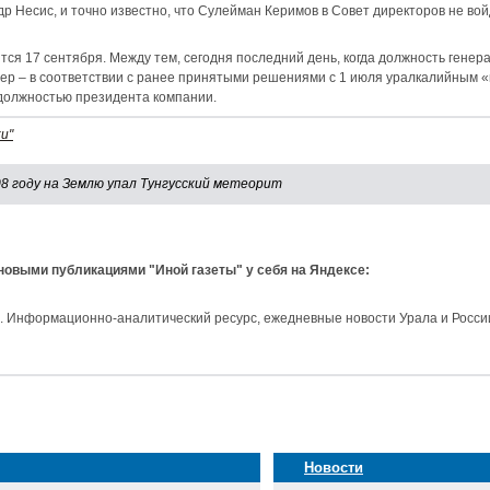
р Несис, и точно известно, что Сулейман Керимов в Совет директоров не вой
ся 17 сентября. Между тем, сегодня последний день, когда должность генер
ер – в соответствии с ранее принятыми решениями с 1 июля уралкалийным «
 должностью президента компании.
и"
08 году на Землю упал Тунгусский метеорит
 новыми публикациями "Иной газеты" у себя на Яндексе:
и. Информационно-аналитический ресурс, ежедневные новости Урала и Росси
Новости