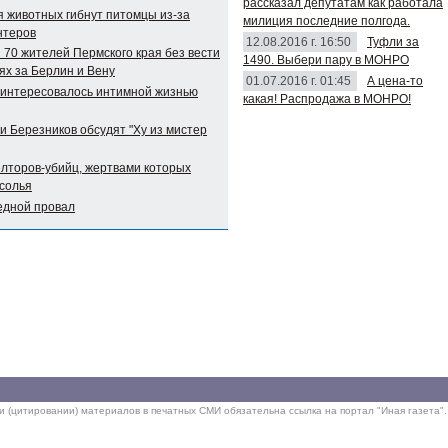
рассказал депутатам как работала
я животных гибнут питомцы из-за
милиция последние полгода.
нтеров
12.08.2016 г. 16:50
Туфли за
 70 жителей Пермского края без вести
1490. Выбери пару в МОНРО
ях за Берлин и Вену
01.07.2016 г. 01:45
А цена-то
аинтересовалось интимной жизнью
какая! Распродажа в МОНРО!
и Березников обсудят "Ху из мистер
елторов-убийц, жертвами которых
Усолья
едной провал
ии (цитировании) материалов в печатных СМИ обязательна ссылка на портал "Иная газета".