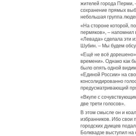
жителей города Перми, 
сохранение прямых выбо
небольшая группа люде
«На стороне которой, п
пермяков», – напомнил
«Левада» сделала эти и
Шубин. – Мы будем обсу
«Ещё не всё дорешено»,
времени». Однако как б
было опять одной види
«Единой России» на св
консолидированно голос
предусматривающий пря
«Вкупе с сочувствующим
две трети голосов».
В этом смысле он и коа
избранников. Ибо свои 
городских думцев подал
Болквадзе выступил на 