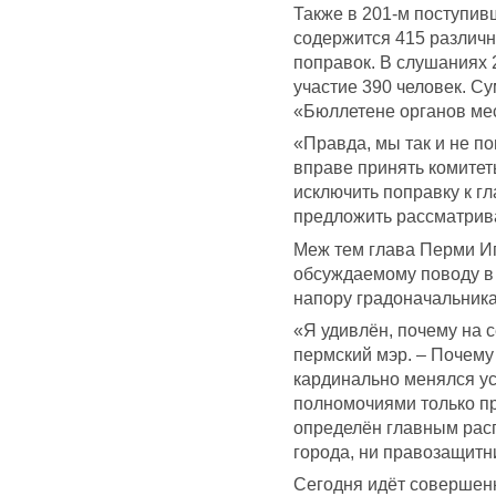
Также в 201-м поступи
содержится 415 различн
поправок. В слушаниях
участие 390 человек. С
«Бюллетене органов мес
«Правда, мы так и не по
вправе принять комитет
исключить поправку к гл
предложить рассматрива
Меж тем глава Перми И
обсуждаемому поводу в
напору градоначальника
«Я удивлён, почему на с
пермский мэр. – Почему 
кардинально менялся ус
полномочиями только п
определён главным расп
города, ни правозащитни
Сегодня идёт совершен