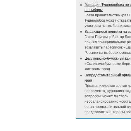
Геннадия Тушнолобова не 
на выборы
Глава правительства края 
Тушнолобов может отказат
участвовать в выборах зак
Выдающиеся пермяки на в
Глава Прикамья Виктор Ба
принял принципиальное р
возглавить партсписок «Ед
России» на выборах осенью
Целлюлозно-бумажный кан
«Соликамскбумпром» бере
контроль город
Непредставительный орган
края
Проанализировав состав к
парламента, журналист за
вопросом: может ли столь
несбалансированно «сост
орган представительной вл
представлять интересы об