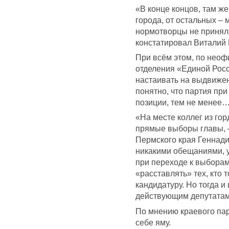
«В конце концов, там же
города, от остальных – 
нормотворцы не приняли
констатировал Виталий 
При всём этом, по нео
отделения «Единой Росс
настаивать на выдвижен
понятно, что партия пр
позиции, тем не менее
«На месте коллег из го
прямые выборы главы, –
Пермского края Геннадий
никакими обещаниями, у 
при переходе к выборам
«расставлять» тех, кто 
кандидатуру. Но тогда и
действующим депутатам 
По мнению краевого па
себе яму.