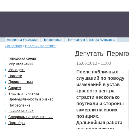
Авария на Уралкалии
Переселение
Постфактум
Школа Лучникова
Заглавная
›
Власть и политика
›
Депутаты Пермго
Городская среда
16.06.2010 - 11:00
Мир увлечений
Молодежь
После публичных
Новости
слушаний по поводу
Происшествия
изменений в устав
Социум
краевого центра
Власть и политика
страсти несколько
Промышленность и бизнес
поутихли и стороны
Потребление
замерли на своих
Личное мнение
позициях.
Специальные приложения
Дальнейшая работа
Партнёры
над поправками