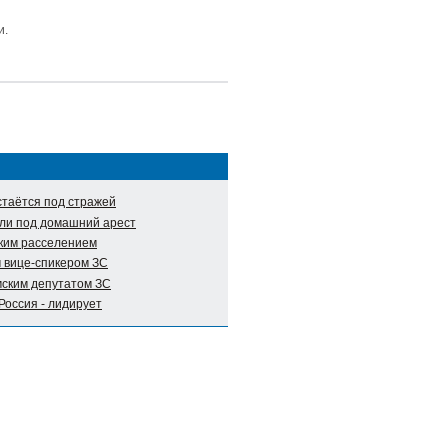
и.
таётся под стражей
ли под домашний арест
ким расселением
 вице-спикером ЗС
мским депутатом ЗС
Россия - лидирует