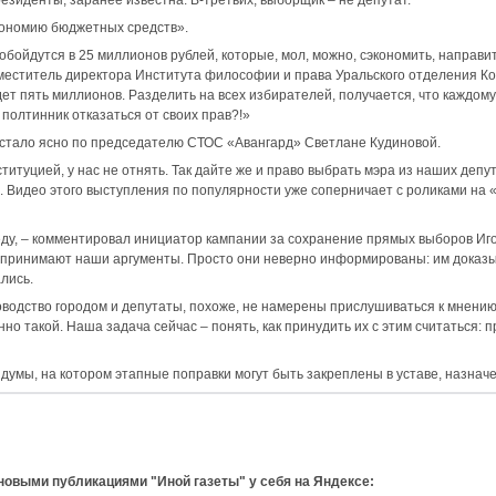
кономию бюджетных средств».
ойдутся в 25 миллионов рублей, которые, мол, можно, сэкономить, направи
меститель директора Института философии и права Уральского отделения Кон
удет пять миллионов. Разделить на всех избирателей, получается, что каждо
а полтинник отказаться от своих прав?!»
, стало ясно по председателю СТОС «Авангард» Светлане Кудиновой.
итуцией, у нас не отнять. Так дайте же и право выбрать мэра из наших депут
. Видео этого выступления по популярности уже соперничает с роликами на
у, – комментировал инициатор кампании за сохранение прямых выборов Игор
воспринимают наши аргументы. Просто они неверно информированы: им доказыв
лись.
ководство городом и депутаты, похоже, не намерены прислушиваться к мнени
но такой. Наша задача сейчас – понять, как принудить их с этим считаться: 
думы, на котором этапные поправки могут быть закреплены в уставе, назначе
 новыми публикациями "Иной газеты" у себя на Яндексе: