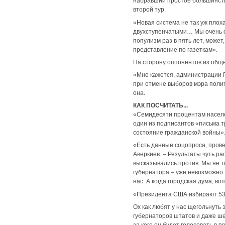
набравший простое большинство 
второй тур.
«Новая система не так уж плох
двухступенчатыми… Мы очень се
популизм раз в пять лет, може
представление по газеткам».
На сторону оппонентов из общ
«Мне кажется, администрации П
при отмене выборов мэра полит
она.
КАК ПОСЧИТАТЬ...
«Семидесяти процентам населен
один из подписантов «письма т
состояние гражданской войны»
«Есть данные соцопроса, прове
Аверкиев. – Результаты чуть ра
высказывались против. Мы не т
губернатора – уже невозможно.
нас. А когда городская дума, 
«Президента США избирают 538
Ох как любят у нас щегольнуть 
губернаторов штатов и даже ше
за кого он будет голосовать в 