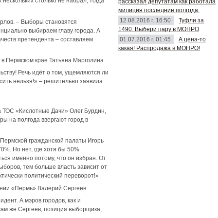
 нескольких столько не набрал, тогда
рассказал депутатам как работала
милиция последние полгода.
12.08.2016 г. 16:50
Туфли за
Орлов. – Выборы становятся
1490. Выбери пару в МОНРО
нциально выбираем главу города. А
01.07.2016 г. 01:45
А цена-то
ачеств претендента – составляем
какая! Распродажа в МОНРО!
в Пермском крае Татьяна Марголина.
ству! Речь идёт о том, ущемляются ли
осить нельзя!» – решительно заявила
а ТОС «Кислотные Дачи» Олег Бурдин,
ы на полгода ввергают город в
ь Пермской гражданской палаты Игорь
70%. Но нет, где хотя бы 50%
ься именно потому, что он избран. От
ыборов, тем больше власть зависит от
ктически политический переворот!»
нии «Пермь» Валерий Сергеев.
дент. А мэров городов, как и
сам же Сергеев, позиция выборщика,