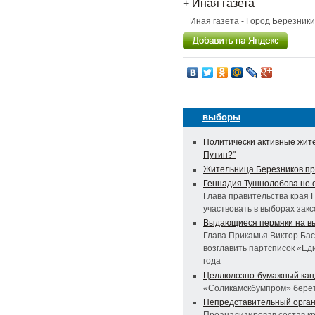
+
Иная газета
Иная газета - Город Березник
выборы
Политически активные жите
Путин?"
Жительница Березников пр
Геннадия Тушнолобова не 
Глава правительства края 
участвовать в выборах зак
Выдающиеся пермяки на в
Глава Прикамья Виктор Ба
возглавить партсписок «Ед
года
Целлюлозно-бумажный кан
«Соликамскбумпром» берет
Непредставительный орган