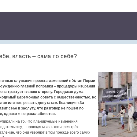
ебе, власть – сама по себе?
бличные слушания проекта изменений в Устав Перми
бсуждению главной поправки – процедуры избрания
рона трактует в свою сторону. Городская дума
бходимый церемониал совета с общественностью, но
став или нет, решать депутатам. Коалиция «За
ит себе в заслугу, что разговор не пошёл по
, однако ж не расслабляется.
 упирали на то, что планируемые изменения
одательству, – проводя мысль аж через трёх
атление, что они уверяют в том прежде всего самих