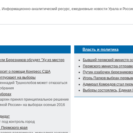
и. Информационно-аналитический ресурс, ежедневные новости Урала и Росси
Власть и политика
ли Березников обсудят "Ху из мистер
Бывший пермский министр ос
Пермского министра отправи
осит о помощи Конгресс США
Путин озабочен березниковс
отпускают на выборы
Игорь Папков выбран первым
Геннадий Тушнолобов может отказаться
Адмирал Комоедов стал пер
собрания
Выборы состоялись, Единая 
ыборах
саргин принял принципиальное решение
иной России» на выборах осенью 2016
дидат
 под контроль город
 Пермского края