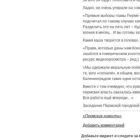
Ладно, не очень упирали на «э
«Прямые выборы главы Перми об
подсчитал по такому случаю за
Разделить это на пять лет – б
копеек в месяц... И вы готовы з
Какая каша творится в головах
«Права, которые даны нам Конст
зашёлся в гомерическом хохоте
ресурс видеопросмотра – ред.).
«Мы одержали моральную побед
те, кого «согнали», в общем, 
Калининградом такие одни оста
Вместе с тем очевидно, что ру
пермская власть оказалась имен
Вся работа ещё впереди…»
Заседание Пермской городской 
«Пермские новости»
Добавить комментарий
Добавьте виджет и следите за