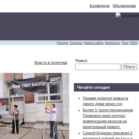
Берфорум
Объявления
Погода
Опросы
Карта сайта
Контакты
Теги
RSS
Поиск:
Власть и политика
Читайте сегодня
Пермяк добился ремонта
своего дома через суд
Более 5 тысяч пенсионеров
Пермского края получат
компенсацию взносов на
капитальный ремонт.
Сергей Будалин присвоил 2
миллиона рублей честных и