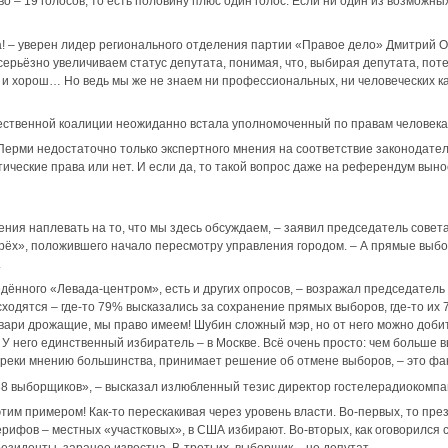
– 19 голосов, то есть половину плюс один голос. Если ни один из возможных
а! – уверен лидер регионального отделения партии «Правое дело» Дмитрий 
рьёзно увеличиваем статус депутата, понимая, что, выбирая депутата, поте
т, и хорош… Но ведь мы же не знаем ни профессиональных, ни человеческих к
ественной коалиции неожиданно встала уполномоченный по правам человека 
ерми недостаточно только экспертного мнения на соответствие законодатель
ические права или нет. И если да, то такой вопрос даже на референдум вын
ия наплевать на то, что мы здесь обсуждаем, – заявил председатель совет
рёх», положившего начало пересмотру управления городом. – А прямые выбор
.
дённого «Левада-центром», есть и других опросов, – возражал председател
сходятся – где-то 79% высказались за сохранение прямых выборов, где-то их 
вари дрожащие, мы право имеем! Шубин сложный мэр, но от него можно добит
 У него единственный избиратель – в Москве. Всё очень просто: чем больше в
вопреки мнению большинства, принимает решение об отмене выборов, – это фа
 выборщиков», – высказал излюбленный тезис директор гостелерадиокомпа
этим примером! Как-то перескакивая через уровень власти. Во-первых, то прези
рифов – местных «участковых», в США избирают. Во-вторых, как оговорился 
президенты, заранее известна. В-третьих, выборщик – не депутат.