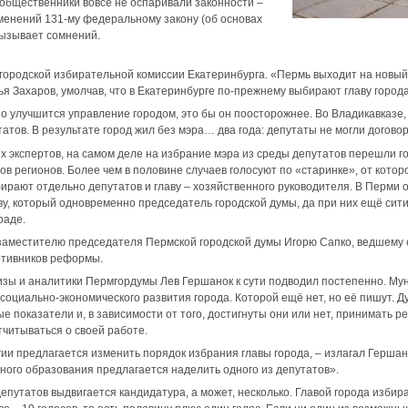
общественники вовсе не оспаривали законности –
менений 131-му федеральному закону (об основах
вызывает сомнений.
городской избирательной комиссии Екатеринбурга. «Пермь выходит на новый
я Захаров, умолчав, что в Екатеринбурге по-прежнему выбирают главу город
ьно улучшится управление городом, это бы он поосторожнее. Во Владикавказе
атов. В результате город жил без мэра… два года: депутаты не могли догово
х экспертов, на самом деле на избрание мэра из среды депутатов перешли 
в регионов. Более чем в половине случаев голосуют по «старинке», от которо
рают отдельно депутатов и главу – хозяйственного руководителя. В Перми 
ву, который одновременно председатель городской думы, да при них ещё сити
раде.
заместителю председателя Пермской городской думы Игорю Сапко, ведшему 
отивников реформы.
изы и аналитики Пермгордумы Лев Гершанок к сути подводил постепенно. М
социально-экономического развития города. Которой ещё нет, но её пишут.
е показатели и, в зависимости от того, достигнуты они или нет, принимать 
отчитываться о своей работе.
гии предлагается изменить порядок избрания главы города, – излагал Герша
ого образования предлагается наделить одного из депутатов».
епутатов выдвигается кандидатура, а может, несколько. Главой города избир