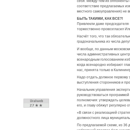
себя. Между тем их оппоненты-
соответствие предлагаемых из
местного самоуправления) не 
БЫТЬ ТАКИМИ, КАК ВСЕ?!
Привлекли даже председателя 
торжественно провозгласил Иль
Насчёт того, что так обязател
градоначальника из числа депут
И вообще, по данным московски
числа административных центро
всенародным голосованием изби
когда всенародно избирают гла
нас, принята только в Калининг
Надо отдать должное первому 
выступления сторонников и пр
Начальник управления эксперт
руководствоваться программой 
полномочия: утверждать целевы
его, и главу обяжут регулярно 
«В связи с реализацией страте
должностного лица муниципальн
По предлагаемой схеме, из 36 д