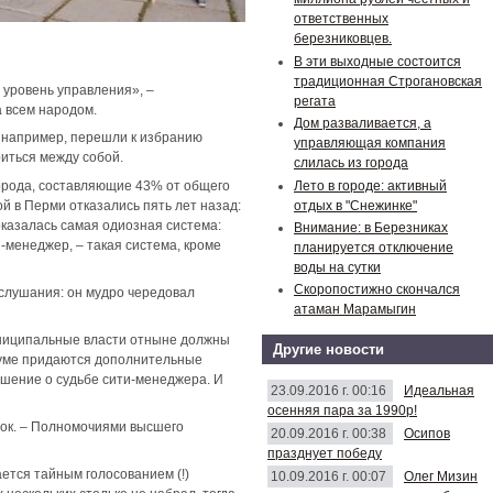
ответственных
березниковцев.
В эти выходные состоится
традиционная Строгановская
 уровень управления», –
регата
а всем народом.
Дом разваливается, а
, например, перешли к избранию
управляющая компания
риться между собой.
слилась из города
Лето в городе: активный
города, составляющие 43% от общего
отдых в "Снежинке"
й в Перми отказались пять лет назад:
оказалась самая одиозная система:
Внимание: в Березниках
-менеджер, – такая система, кроме
планируется отключение
воды на сутки
Скоропостижно скончался
слушания: он мудро чередовал
атаман Марамыгин
униципальные власти отныне должны
Другие новости
 Думе придаются дополнительные
решение о судьбе сити-менеджера. И
23.09.2016 г. 00:16
Идеальная
осенняя пара за 1990р!
нок. – Полномочиями высшего
20.09.2016 г. 00:38
Осипов
празднует победу
ается тайным голосованием (!)
10.09.2016 г. 00:07
Олег Мизин