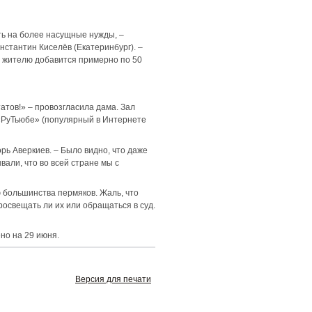
ть на более насущные нужды, –
стантин Киселёв (Екатеринбург). –
му жителю добавится примерно по 50
атов!» – провозгласила дама. Зал
 «РуТьюбе» (популярный в Интернете
ь Аверкиев. – Было видно, что даже
али, что во всей стране мы с
ю большинства пермяков. Жаль, что
просвещать ли их или обращаться в суд.
но на 29 июня.
Версия для печати