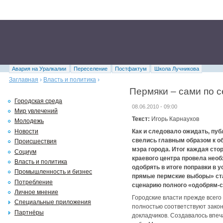
Авария на Уралкалии
Переселение
Постфактум
Школа Лучникова
Заглавная
›
Власть и политика
›
Пермяки – сами по с
Городская среда
08.06.2010 - 09:00
Мир увлечений
Текст:
Игорь Карнаухов
Молодежь
Новости
Как и следовало ожидать, пу
свелись главным образом к о
Происшествия
мэра города. Итог каждая сто
Социум
краевого центра провела нео
Власть и политика
одобрять в итоге поправки в у
Промышленность и бизнес
прямые пермские выборы» став
Потребление
сценарию полного «одобрям-с»
Личное мнение
Городские власти прежде всего
Специальные приложения
полностью соответствуют закон
Партнёры
докладчиков. Создавалось впеч