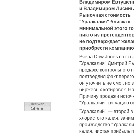
Владимиром Евтушен
и Владимиром Лисин
Рыночная стоимость
"Уралкалия" близка к
минимальной этого го
никто из претендентов
не подтверждает жела
приобрести компанию
Вчера Dow Jones со ссы
"Уралкалия" Дмитрий Ры
продаже контрольного п
подтвердил факт перего
он уточнить не смог, но
биржевых котировок. На
Причину продажи источн
"Уралкалии" ситуацию о
"Уралкалий" — второй в
хлористого калия, зани
производство "Уралкалия
калия, чистая прибыль п