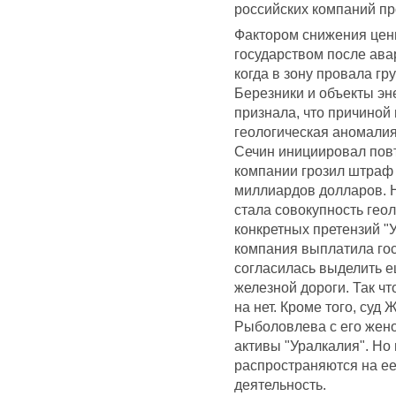
российских компаний про
Фактором снижения цены
государством после ава
когда в зону провала гр
Березники и объекты эн
признала, что причиной
геологическая аномалия
Сечин инициировал повт
компании грозил штраф 
миллиардов долларов. Н
стала совокупность геол
конкретных претензий "
компания выплатила гос
согласилась выделить е
железной дороги. Так ч
на нет. Кроме того, суд
Рыболовлева с его жен
активы "Уралкалия". Но 
распространяются на е
деятельность.