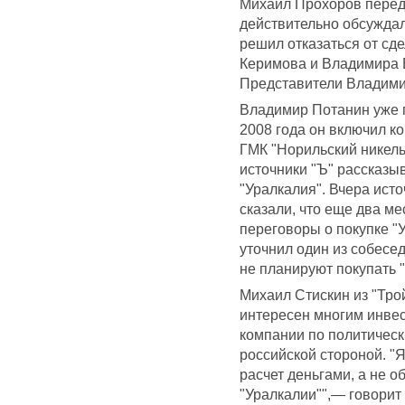
Михаил Прохоров переда
действительно обсуждал
решил отказаться от сд
Керимова и Владимира 
Представители Владимир
Владимир Потанин уже п
2008 года он включил к
ГМК "Норильский никель"
источники "Ъ" рассказы
"Уралкалия". Вчера исто
сказали, что еще два м
переговоры о покупке "
уточнил один из собесед
не планируют покупать 
Михаил Стискин из "Трой
интересен многим инвес
компании по политичес
российской стороной. "
расчет деньгами, а не о
"Уралкалии"",— говорит 