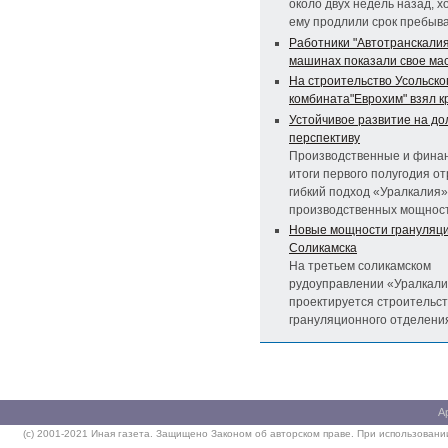
около двух недель назад, х
ему продлили срок пребыва
Работники "Автотранскалия
машинах показали свое ма
На строительство Усольско
комбината"Еврохим" взял к
Устойчивое развитие на до
перспективу
Производственные и фина
итоги первого полугодия о
гибкий подход «Уралкалия» 
производственных мощност
Новые мощности грануляц
Соликамска
На третьем соликамском
рудоуправлении «Уралкал
проектируется строительс
грануляционного отделени
А
(c) 2001-2021 Иная газета. Защищено Законом об авторском праве. При использовании