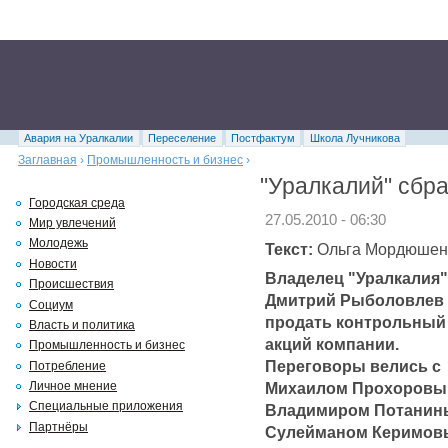
Авария на Уралкалии
Переселение
Постфактум
Школа Лучникова
Заглавная
›
Промышленность и бизнес
›
"Уралкалий" сбр
Городская среда
27.05.2010 - 06:30
Мир увлечений
Молодежь
Текст:
Ольга Мордюшен
Новости
Владелец "Уралкалия"
Происшествия
Дмитрий Рыболовлев 
Социум
продать контрольный
Власть и политика
акций компании.
Промышленность и бизнес
Переговоры велись с
Потребление
Михаилом Прохоровы
Личное мнение
Специальные приложения
Владимиром Потанин
Партнёры
Сулейманом Керимов