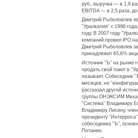
руб., выручка — в 1,9 ра
EBITDA — в 2,5 раза, до
Дмитрий Рыболовлев яв
"Уралкалия" с 1996 года
году. В 2007 году "Урал
компаний провел IPO н
Дмитрий Рыболовлев зар
принадлежит 65,6% акци
Источник "Ъ" на рынке 
продать свой пакет в "У
называет. Собеседник "Ъ
месяцев, но "конфигура
рассказал другой источ
группы ОНЭКСИМ Михаил
"Система" Владимиру Е
Владимиру Лисину, чле
президенту "Интерроса"
собеседника "Ъ", основ
Потанин.