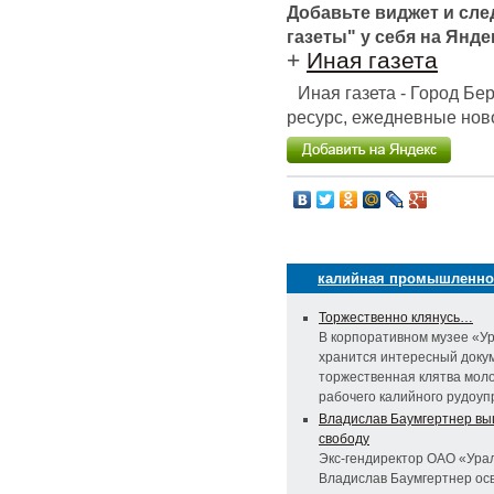
Добавьте виджет и сл
газеты" у себя на Янде
+
Иная газета
Иная газета - Город Б
ресурс, ежедневные ново
калийная промышленно
Торжественно клянусь…
В корпоративном музее «У
хранится интересный доку
торжественная клятва мол
рабочего калийного рудоуп
Владислав Баумгертнер вы
свободу
Экс-гендиректор ОАО «Ура
Владислав Баумгертнер ос