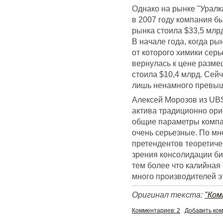
Однако на рынке "Уралк
в 2007 году компания б
рынка стоила $33,5 млрд
В начале года, когда ры
от которого химики сер
вернулась к цене разме
стоила $10,4 млрд. Сей
лишь ненамного превыш
Алексей Морозов из UBS 
актива традиционно ори
общие параметры компан
очень серьезные. По мн
претендентов теоретичес
зрения консолидации би
тем более что калийная 
много производителей э
Оригинал текста:
"Ко
Комментариев: 2
Добавить ко