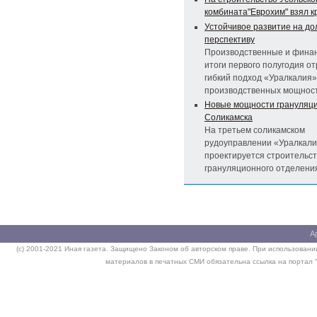
комбината"Еврохим" взял к
Устойчивое развитие на до
перспективу
Производственные и фина
итоги первого полугодия о
гибкий подход «Уралкалия» 
производственных мощност
Новые мощности грануляц
Соликамска
На третьем соликамском
рудоуправлении «Уралкал
проектируется строительс
грануляционного отделени
А
(c) 2001-2021 Иная газета. Защищено Законом об авторском праве. При использовании
материалов в печатных СМИ обязательна ссылка на портал