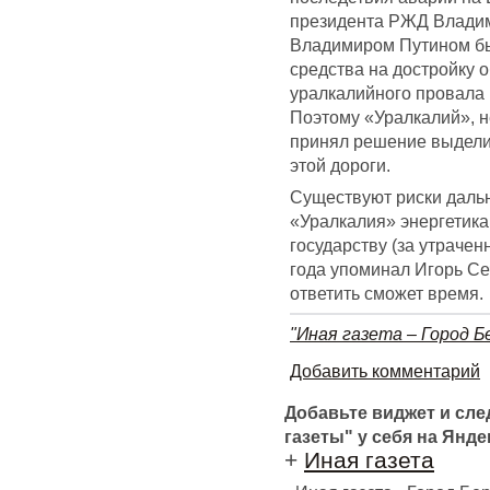
президента РЖД Владим
Владимиром Путином бы
средства на достройку 
уралкалийного провала
Поэтому «Уралкалий», н
принял решение выделит
этой дороги.
Существуют риски даль
«Уралкалия» энергетика
государству (за утраче
года упоминал Игорь Се
ответить сможет время.
"Иная газета – Город Б
Добавить комментарий
Добавьте виджет и сл
газеты" у себя на Янде
+
Иная газета