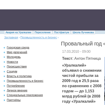
Авария на Уралкалии
Переселение
Постфактум
Школа Лучникова
Заглавная
›
Промышленность и бизнес
›
Провальный год 
Городская среда
17.03.2010 - 09:00
Мир увлечений
Молодежь
Текст:
Антон Пятница
Новости
«Уралкалий»
Происшествия
объявил о снижении
Социум
чистой прибыли за
Власть и политика
2009 год в 25,5 раза
Промышленность и бизнес
по сравнению с 2008
Потребление
годом — до 1,153
Личное мнение
Специальные приложения
млрд рублей (в 2008
Партнёры
году «Уралкалий»