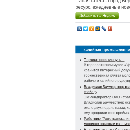
Иная газета - Город Б
ресурс, ежедневные ново
калийная промышленно
Торжественно клянусь…
В корпоративном музее «У
хранится интересный доку
торжественная клятва мол
рабочего калийного рудоуп
Владислав Баумгертнер вы
свободу
Экс-гендиректор ОАО «Ура
Владислав Баумгертнер ос
около двух недель назад, х
ему продлили срок пребыва
Работники "Автотранскалия
машинах показали свое ма
На строительство Усольско