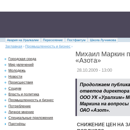
Авария на Уралкалии
Переселение
Постфактум
Школа Лучникова
Заглавная
›
Промышленность и бизнес
›
Михаил Маркин п
«Азота»
Городская среда
Мир увлечений
28.10.2009 - 13:00
Молодежь
Новости
Происшествия
Продолжаем публик
Социум
ответов директора
Власть и политика
ООО УК «Уралхим» М
Промышленность и бизнес
Маркина на вопросы
Потребление
ОАО «Азот».
Личное мнение
Специальные приложения
СНИЖЕНИЕ ЦЕН НА З
Партнёры