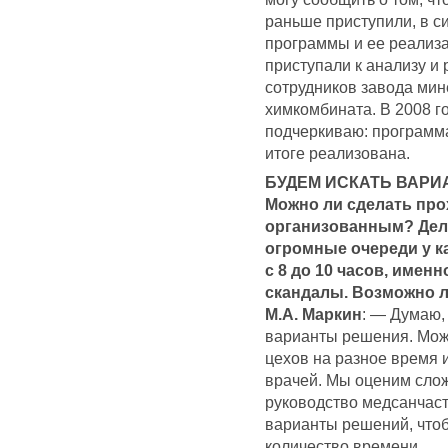
раньше приступили, в с
программы и ее реализац
приступали к анализу и 
сотрудников завода ми
химкомбината. В 2008 г
подчеркиваю: программа
итоге реализована.
БУДЕМ ИСКАТЬ ВАР
Можно ли сделать пр
организованным? Дело
огромные очереди у к
с 8 до 10 часов, имен
скандалы. Возможно л
М.А. Маркин
: — Думаю,
варианты решения. Мож
цехов на разное время 
врачей. Мы оценим сло
руководство медсанчас
варианты решений, что
количество времени.