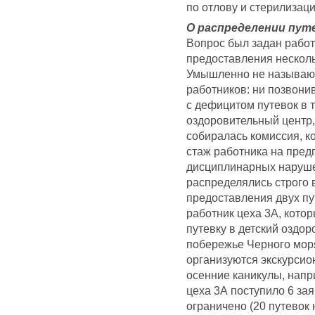
по отлову и стерилизаци
О распределении пут
Вопрос был задан работ
предоставления несколь
Умышленно не называю 
работников: ни позвонив
с дефицитом путевок в 
оздоровительный центр,
собиралась комиссия, к
стаж работника на пред
дисциплинарных нарушен
распределялись строго 
предоставления двух пу
работник цеха 3А, кото
путевку в детский оздо
побережье Черного моря
организуются экскурсио
осенние каникулы, напр
цеха 3А поступило 6 зая
ограничено (20 путевок 