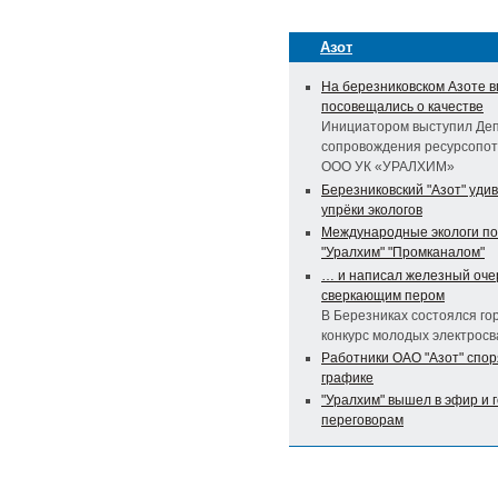
Азот
На березниковском Азоте 
посовещались о качестве
Инициатором выступил Де
сопровождения ресурсопо
ООО УК «УРАЛХИМ»
Березниковский "Азот" уди
упрёки экологов
Международные экологи п
"Уралхим" "Промканалом"
… и написал железный оче
сверкающим пером
В Березниках состоялся го
конкурс молодых электрос
Работники ОАО "Азот" спор
графике
"Уралхим" вышел в эфир и г
переговорам