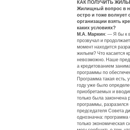
КАК ПОЛУЧИТЬ ЖИЛЬ
Жилищный вопрос в на
остро и тоже волнует
организации взять кред
каких условиях?
М.А. Маркин
: — Я бы к
прозвучал и продолжает
момент находится разра
жильем? Что касается кр
невозможно. Наше пред
а кредитованием занима
программы по обеспече
Программа такая есть, у
году уже было определе
приобретаемых и вводи
только была закончена 
программы, разразился 
председателя Совета д
однозначна: программа б
только экономическая с
могу сообщить о том, чт