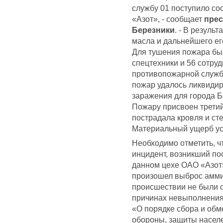
службу 01 поступило со
«Азот», - сообщает
прес
Березники
. - В резуль
масла и дальнейшего ег
Для тушения пожара был
спецтехники и 56 сотру
противопожарной служб
пожар удалось ликвидир
заражения для города Б
Пожару присвоен третий
пострадала кровля и ст
Материальный ущерб ус
Необходимо отметить, ч
инцидент, возникший по
данном цехе ОАО «Азот».
произошел выброс аммиа
происшествии не были 
причинах невыполнения
«О порядке сбора и об
обороны, защиты населе