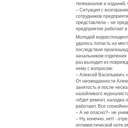
телеканалов и изданий,
– Ситуация с возгорани
сотрудников предприяти
представляла – не предс
предприятие работает 
Молодой корреспондент
удалось попасть на мес
последствия произошедш
начальником отделения
раз выходил из поврежд
нему с вопросом:
– Алексей Васильевич, н
От неожиданности Алекс
занятость и после неск
назойливого журналиста
«Идет ремонт, наладка о
работают. Все спокойно
– А не опасно?– не уни
– Ну, конечно, нет! - от
оптимистической ноте ем