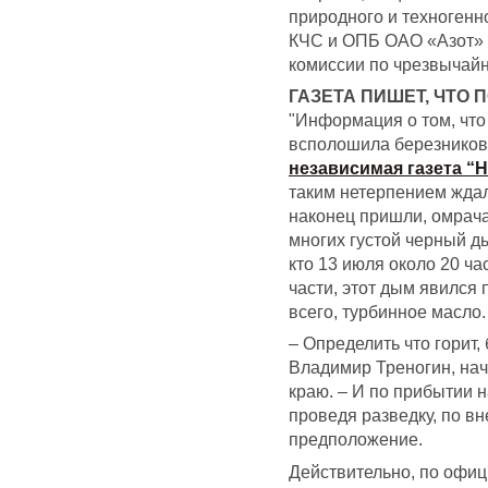
природного и техногенн
КЧС и ОПБ ОАО «Азот» б
комиссии по чрезвычай
ГАЗЕТА ПИШЕТ, ЧТО 
"Информация о том, что
всполошила березниковц
независимая газета “
таким нетерпением ждал
наконец пришли, омрача
многих густой черный д
кто 13 июля около 20 ча
части, этот дым явился 
всего, турбинное масло.
– Определить что горит,
Владимир Треногин, на
краю. – И по прибытии 
проведя разведку, по в
предположение.
Действительно, по офи