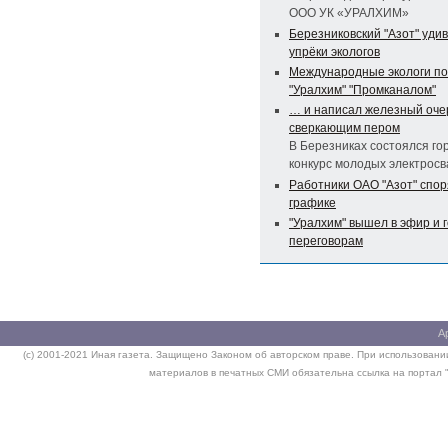
ООО УК «УРАЛХИМ»
Березниковский "Азот" уди
упрёки экологов
Международные экологи п
"Уралхим" "Промканалом"
… и написал железный оче
сверкающим пером
В Березниках состоялся го
конкурс молодых электрос
Работники ОАО "Азот" спор
графике
"Уралхим" вышел в эфир и г
переговорам
А
(c) 2001-2021 Иная газета. Защищено Законом об авторском праве. При использовании
материалов в печатных СМИ обязательна ссылка на портал