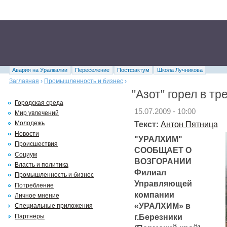
Авария на Уралкалии
Переселение
Постфактум
Школа Лучникова
Заглавная
›
Промышленность и бизнес
›
"Азот" горел в тр
Городская среда
15.07.2009 - 10:00
Мир увлечений
Текст:
Антон Пятница
Молодежь
Новости
"УРАЛХИМ"
Происшествия
СООБЩАЕТ О
Социум
ВОЗГОРАНИИ
Власть и политика
Филиал
Промышленность и бизнес
Управляющей
Потребление
компании
Личное мнение
«УРАЛХИМ» в
Специальные приложения
г.Березники
Партнёры