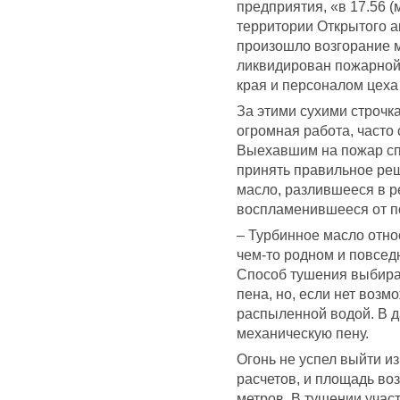
предприятия, «в 17.56 (
территории Открытого а
произошло возгорание 
ликвидирован пожарной
края и персоналом цеха к
За этими сухими строчк
огромная работа, часто
Выехавшим на пожар сп
принять правильное реш
масло, разлившееся в р
воспламенившееся от п
– Турбинное масло относ
чем-то родном и повсед
Способ тушения выбирае
пена, но, если нет возм
распыленной водой. В 
механическую пену.
Огонь не успел выйти из
расчетов, и площадь во
метров. В тушении учас