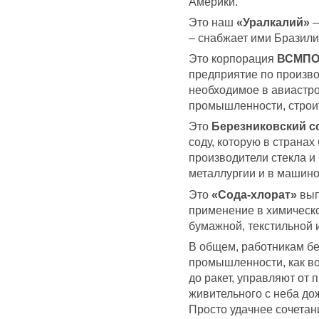
Америки.
Это наш
«Уралкалий»
–
– снабжает ими Бразили
Это корпорация
ВСМПО
предприятие по производ
необходимое в авиастро
промышленности, строи
Это
Березниковский с
соду, которую в страна
производители стекла и
металлургии и в машино
Это
«Сода-хлорат»
вып
применение в химическ
бумажной, текстильной 
В общем, работникам б
промышленности, как во
до ракет, управляют от
живительного с неба до
Просто удачнее сочетан