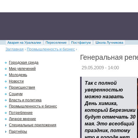
Авария на Уралкалии
Переселение
Постфактум
Школа Лучникова
Заглавная
›
Промышленность и бизнес
›
Генеральная реп
Городская среда
29.05.2009 - 14:00
Мир увлечений
Молодежь
Новости
Так с полной
Происшествия
уверенностью
Социум
можно назвать
Власть и политика
День химика,
Промышленность и бизнес
который Березники
Потребление
будут отмечать 30
Личное мнение
мая. Это всеобщий
Специальные приложения
праздник, потому
Партнёры
что в городе нет