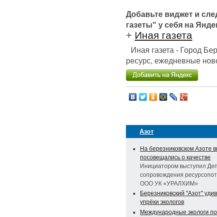
Добавьте виджет и сл
газеты" у себя на Янде
+
Иная газета
Иная газета - Город Б
ресурс, ежедневные ново
Азот
На березниковском Азоте 
посовещались о качестве
Инициатором выступил Де
сопровождения ресурсопо
ООО УК «УРАЛХИМ»
Березниковский "Азот" уди
упрёки экологов
Международные экологи п