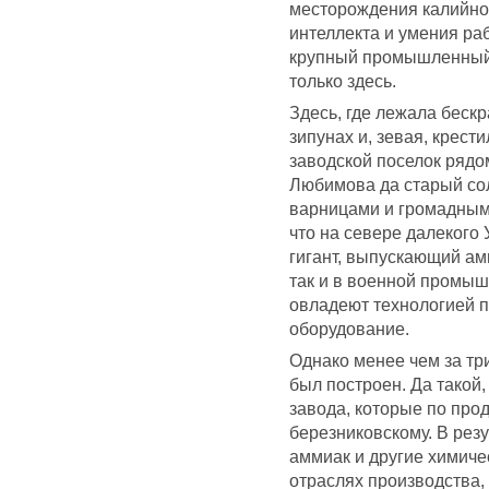
месторождения калийной
интеллекта и умения раб
крупный промышленный 
только здесь.
Здесь, где лежала бескр
зипунах и, зевая, крест
заводской поселок рядо
Любимова да старый со
варницами и громадным
что на севере далеког
гигант, выпускающий ам
так и в военной промышл
овладеют технологией 
оборудование.
Однако менее чем за три
был построен. Да такой,
завода, которые по про
березниковскому. В рез
аммиак и другие химиче
отраслях производства,