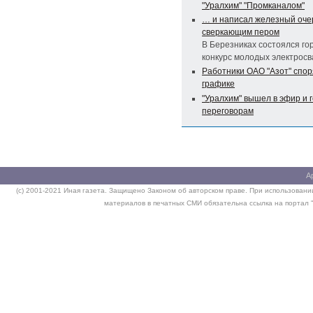
"Уралхим" "Промканалом"
… и написал железный оче
сверкающим пером
В Березниках состоялся го
конкурс молодых электрос
Работники ОАО "Азот" спор
графике
"Уралхим" вышел в эфир и г
переговорам
А
(c) 2001-2021 Иная газета. Защищено Законом об авторском праве. При использовании
материалов в печатных СМИ обязательна ссылка на портал