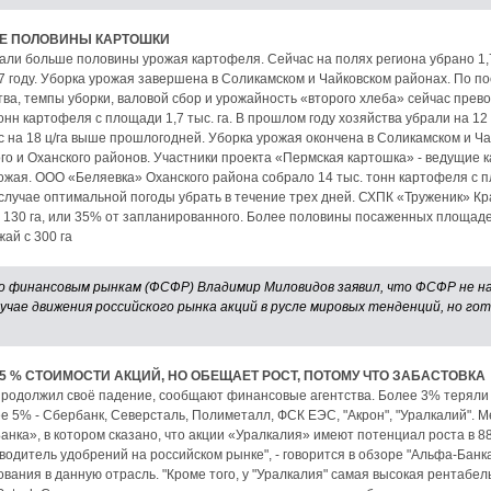
Е ПОЛОВИНЫ КАРТОШКИ
али больше половины урожая картофеля. Сейчас на полях региона убрано 1,7 
007 году. Уборка урожая завершена в Соликамском и Чайковском районах. По 
тва, темпы уборки, валовой сбор и урожайность «второго хлеба» сейчас прев
онн картофеля с площади 1,7 тыс. га. В прошлом году хозяйства убрали на 12
с на 18 ц/га выше прошлогодней. Уборка урожая окончена в Соликамском и Ча
о и Оханского районов. Участники проекта «Пермская картошка» - ведущие к
ожая. ООО «Беляевка» Оханского района собрало 14 тыс. тонн картофеля с пл
случае оптимальной погоды убрать в течение трех дней. СХПК «Труженик» К
 130 га, или 35% от запланированного. Более половины посаженных площаде
ай с 300 га
по финансовым рынкам (ФСФР) Владимир Миловидов заявил, что ФСФР не 
учае движения российского рынка акций в русле мировых тенденций, но го
5 % СТОИМОСТИ АКЦИЙ, НО ОБЕЩАЕТ РОСТ, ПОТОМУ ЧТО ЗАБАСТОВКА
продолжил своё падение, сообщают финансовые агентства. Более 3% теряли 
ее 5% - Сбербанк, Северсталь, Полиметалл, ФСК ЕЭС, "Акрон", "Уралкалий". 
анка», в котором сказано, что акции «Уралкалия» имеют потенциал роста в 8
одитель удобрений на российском рынке", - говорится в обзоре "Альфа-Банк
вания в данную отрасль. "Кроме того, у "Уралкалия" самая высокая рентабе