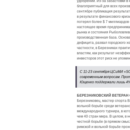
удобрений. Из-за забастовки в
благоприятный для всех произв
сентябре публикация результат
в результате финансового криз
потерял более $ 7 миллиардов с
настоящее время предпринимаю
рынка и состояния Рыболовлева
производственная база. Основа
дефицита, развал городского 
частности, в Березниках практ
властям, как результат неэффек
инвесторов этот риск не упоми
С 11-23 сентября ЦСиМИ «SO
современным вопросам. Прот
Ющенко поддержали лишь 4
БЕРЕЗНИКОВСКИЙ ВЕТЕРАН 
Березниковец, мастер спорта В
вольной борьбе среди ветерано
международного турнира, в кот
чем 40 стран мира. В целом, в
честной борьбе (в прямом смыс
римской и вольной борьбе прох