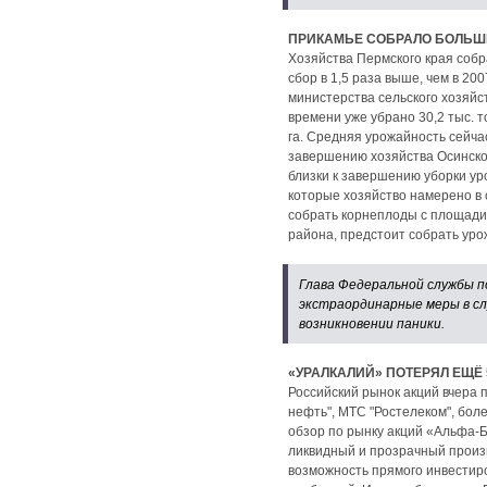
ПРИКАМЬЕ СОБРАЛО БОЛЬШ
Хозяйства Пермского края собр
сбор в 1,5 раза выше, чем в 2
министерства сельского хозяйс
времени уже убрано 30,2 тыс. т
га. Средняя урожайность сейча
завершению хозяйства Осинског
близки к завершению уборки ур
которые хозяйство намерено в 
собрать корнеплоды с площади
района, предстоит собрать урож
Глава Федеральной службы 
экстраординарные меры в сл
возникновении паники.
«УРАЛКАЛИЙ» ПОТЕРЯЛ ЕЩЁ 
Российский рынок акций вчера 
нефть", МТС "Ростелеком", бол
обзор по рынку акций «Альфа-Б
ликвидный и прозрачный произв
возможность прямого инвестиро