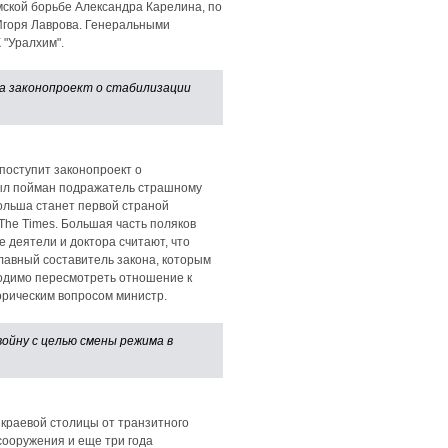
ской борьбе Александра Карелина, по
Игоря Лаврова. Генеральными
 "Уралхим".
а законопроект о стабилизации
поступит законопроект о
 был пойман подражатель страшному
ольша станет первой страной
The Times. Большая часть поляков
 деятели и доктора считают, что
лавный составитель закона, которым
ходимо пересмотреть отношение к
торическим вопросом министр.
ойну с целью смены режима в
 краевой столицы от транзитного
сооружения и еще три года