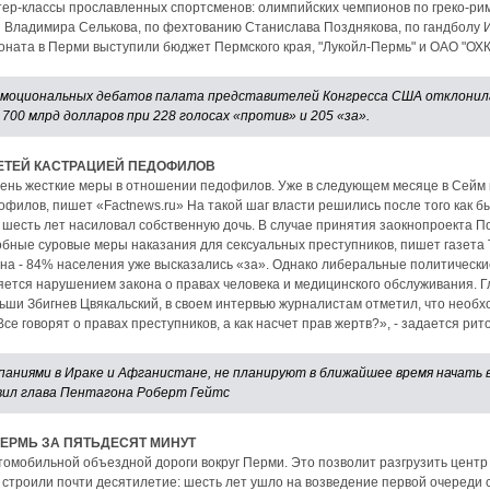
ер-классы прославленных спортсменов: олимпийских чемпионов по греко-рим
 Владимира Селькова, по фехтованию Станислава Позднякова, по гандболу 
ната в Перми выступили бюджет Пермского края, "Лукойл-Пермь" и ОАО "ОХК
эмоциональных дебатов палата представителей Конгресса США отклонил
700 млрд долларов при 228 голосах «против» и 205 «за».
ЕТЕЙ КАСТРАЦИЕЙ ПЕДОФИЛОВ
ень жесткие меры в отношении педофилов. Уже в следующем месяце в Сейм 
офилов, пишет «Factnews.ru» На такой шаг власти решились после того как
шесть лет насиловал собственную дочь. В случае принятия заокнопроекта П
обные суровые меры наказания для сексуальных преступников, пишет газета 
на - 84% населения уже высказались «за». Однако либеральные политические
ется нарушением закона о правах человека и медицинского обслуживания. Г
ьши Збигнев Цвякальский, в своем интервью журналистам отметил, что необ
е говорят о правах преступников, а как насчет прав жертв?», - задается ри
аниями в Ираке и Афганистане, не планируют в ближайшее время начать в
явил глава Пентагона Роберт Гейтс
ЕРМЬ ЗА ПЯТЬДЕСЯТ МИНУТ
омобильной объездной дороги вокруг Перми. Это позволит разгрузить центр
 строили почти десятилетие: шесть лет ушло на возведение первой очереди 