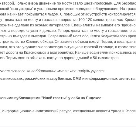
 второй. Только вчера движение по мосту стало шестиполосным. Для безоп
осой "нью-джерси" и установили противогололедное оборудование. На трасс
рога начинает покрываться льдом. С помощью этих устройств контролируется
т двигаться по мосту и трассе со скоростью 100-120 километров в час. Кроме т
окрытие сделано из особых материалов. Специалисты называют его "щебено
ет, а нередко служит и дольше. Теперь двигаться по мосту и трассе можно со
лярных въездов и выездов. Современный мост обошелся бюджетам всех уровн
троительство Южного обхода. Он замкнет объезд вокруг Перми, и весь тран
вают, что это улучшит экологическую ситуацию в краевой столице, а кроме т
няет дороги на Краснокамск и Екатеринбург. Раньше водителям приходилось ез
всю Пермь можно объехать вокруг по дороге длиной в 50 километров.
ает в голове за лоббирование мысли что-нибудь украсть.
зниковских, российских и зарубежных СМИ и информационных агентств.
 новыми публикациями "Иной газеты" у себя на Яндексе:
и. Информационно-аналитический ресурс, ежедневные новости Урала и Росси