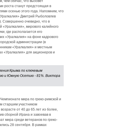
, чем сейчас, что вызовет
ми роста станут предстоящая в
лями осенью этого года. Напомним, что
к «Уралкалия» Дмитрий Рыболовлев
). Совершенно очевидно, что в
й «Уралкалия», мирового калийного
и, где располагается его
чих «Уралкалия» на фоне кадрового
городской администрации (в
венникам «Уралкалия» и местным
тах «Уралкалия» для акционеров и
ления Крыма по ключевым
зию и Южную Осетию - 81%. Виктора
 Чемпионате мира по греко-римской и
ым старшим участником
озрасте от 40 до 65 лет из более,
ив сборной Ирана и завоевав в
ат мира среди ветеранов по греко-
ились 28 сентября. В рамках