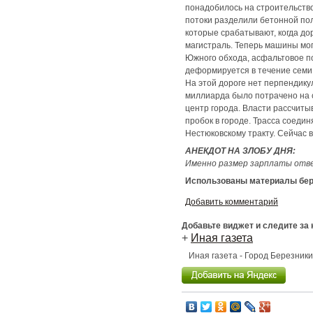
понадобилось на строительство
потоки разделили бетонной пол
которые срабатывают, когда до
магистраль. Теперь машины могу
Южного обхода, асфальтовое п
деформируется в течение семи л
На этой дороге нет перпендику
миллиарда было потрачено на с
центр города. Власти рассчиты
пробок в городе. Трасса соеди
Нестюковскому тракту. Сейчас 
АНЕКДОТ НА ЗЛОБУ ДНЯ:
Именно размер зарплаты отвеч
Использованы материалы бере
Добавить комментарий
Добавьте виджет и следите за
+
Иная газета
Иная газета - Город Березник