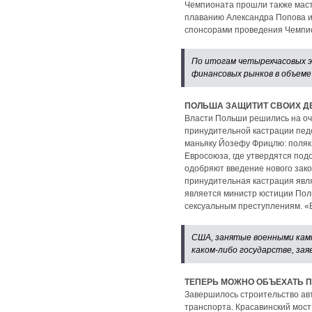
Чемпионата прошли также маст
плаванию Александра Попова и
спонсорами проведения Чемпио
По итогам четырехчасовых 
финансовых рынков в объеме 
ПОЛЬША ЗАЩИТИТ СВОИХ Д
Власти Польши решились на оч
принудительной кастрации пед
маньяку Йозефу Фрицлю: поляк 
Евросоюза, где утвердятся под
одобряют введение нового зако
принудительная кастрация явля
является министр юстиции Пол
сексуальным преступлениям. «Вс
США, занятые военными камп
каком-либо государстве, за
ТЕПЕРЬ МОЖНО ОБЪЕХАТЬ П
Завершилось строительство авт
транспорта. Красавинский мост