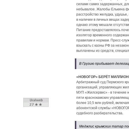
силами самих задержанных, для
небывалое. Жалобы Елькина фе
расстройство желудка, удушье,
в наличии в личных вещах заде
однако этому мешали отсутстви
Питание предоставлялось почем
изолятор временного содержан
правилам и нормам. Пресс-служ
взыскать с казны РФ за незако
выплачены из средств, специа
В Грузию прибывает делегац
«НОВОГОР» БЕРЁТ МИЛЛИОН
Арбитражный суд Пермского кр
организаций, управляющих жил
МУП «Жилсервис» - в течение 
пяти краснокамских управляющи
более 10,5 млн рублей, включа
абонентской службы «НОВОГОР-
судебного разбирательства.
Меджлис крымских татар пот