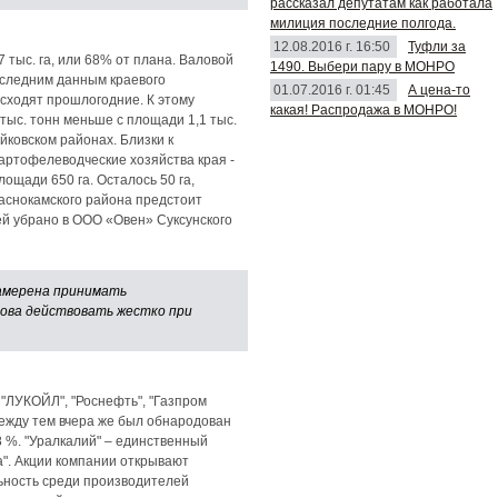
рассказал депутатам как работала
милиция последние полгода.
12.08.2016 г. 16:50
Туфли за
тыс. га, или 68% от плана. Валовой
1490. Выбери пару в МОНРО
последним данным краевого
01.07.2016 г. 01:45
А цена-то
осходят прошлогодние. К этому
какая! Распродажа в МОНРО!
 тыс. тонн меньше с площади 1,1 тыс.
йковском районах. Близки к
артофелеводческие хозяйства края -
ощади 650 га. Осталось 50 га,
раснокамского района предстоит
й убрано в ООО «Овен» Суксунского
намерена принимать
това действовать жестко при
"ЛУКОЙЛ", "Роснефть", "Газпром
Между тем вчера же был обнародован
8 %. "Уралкалий" – единственный
а". Акции компании открывают
льность среди производителей