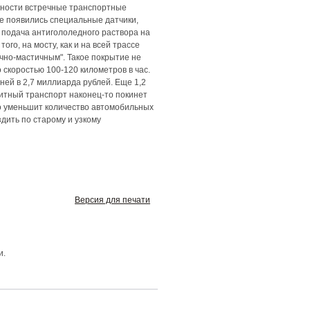
асности встречные транспортные
е появились специальные датчики,
 подача антигололедного раствора на
ого, на мосту, как и на всей трассе
чно-мастичным". Такое покрытие не
 скоростью 100-120 километров в час.
ей в 2,7 миллиарда рублей. Еще 1,2
зитный транспорт наконец-то покинет
ого уменьшит количество автомобильных
дить по старому и узкому
Версия для печати
и.