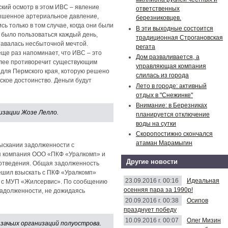
ский осмотр в этом ИВС – явление
ответственных
вышенное артериальное давление,
березниковцев.
 только в том случае, когда они были
В эти выходные состоится
 было пользоваться каждый день,
традиционная Строгановская
тавалась несбыточной мечтой.
регата
ще раз напоминает, что ИВС – это
Дом разваливается, а
олее противоречит существующим
управляющая компания
 для Пермского края, которую решено
слилась из города
ское достоинство. Деньги будут
Лето в городе: активный
отдых в "Снежинке"
Внимание: в Березниках
изации Жозе Лелло.
планируется отключение
воды на сутки
Скоропостижно скончался
атаман Марамыгин
ыскании задолженности с
ая компания ООО «ПКФ «Уралкомп» и
Другие новости
оотведения. Общая задолженность
решил взыскать с ПКФ «Уралкомп»
23.09.2016 г. 00:16
Идеальная
да с МУП «Жилсервис». По сообщению
осенняя пара за 1990р!
адолженности, не дожидаясь
20.09.2016 г. 00:38
Осипов
празднует победу
10.09.2016 г. 00:07
Олег Мизин
зачьих организаций полуострова.