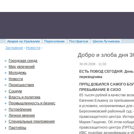
Авария на Уралкалии
Переселение
Постфактум
Школа Лучникова
Заглавная
›
Новости
›
Добро и злоба дня 3
Городская среда
30.09.2008 - 11:00
Мир увлечений
ЕСТЬ ПОВОД СЕГОДНЯ: День И
Молодежь
переводчика
Новости
ПРПЦ ДОБИЛСЯ САМОГО БО
Происшествия
ПРЕБЫВАНИЕ В СИЗО
Социум
65 тысяч рублей в качестве в
Власть и политика
Евгению Елькину за пребывани
Промышленность и бизнес
в условиях, неприемлемых для 
Потребление
Березниковский районный суд -
Личное мнение
правозащитного центра. Интер
Специальные приложения
Мария Гащенко. Об этом ообщи
правозащитного центра (ПРПЦ)
Партнёры
ИВС подобие дезинфекции и уб