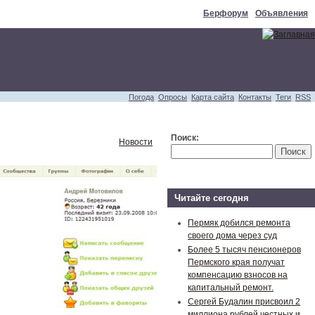
Берфорум
Объявления
Погода
Опросы
Карта сайта
Контакты
Теги
RSS
Поиск:
Новости
Читайте сегодня
Пермяк добился ремонта
своего дома через суд
Более 5 тысяч пенсионеров
Пермского края получат
компенсацию взносов на
капитальный ремонт.
Сергей Будалин присвоил 2
миллиона рублей честных и