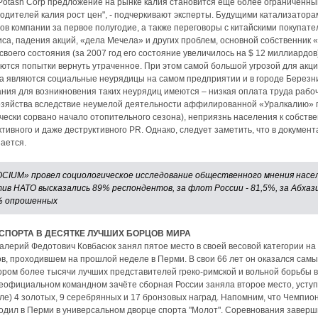
 Potash Corp предложение на рынке калия становится еще более ограниченным
одителей калия рост цен", - подчеркивают эксперты. Будущими катализатора
ов компании за первое полугодие, а также переговоры с китайскими покупате
иса, падения акций, «дела Мечела» и других проблем, основной собственни
воего состояния (за 2007 год его состояние увеличилось на $ 12 миллиардов
тся попытки вернуть утраченное. При этом самой большой угрозой для акци
 являются социальные неурядицы на самом предприятии и в городе Березник
ния для возникновения таких неурядиц имеются – низкая оплата труда рабо
хозяйства вследствие неумелой деятельности аффилированной «Уралкалию» 
ически сорвано начало отопительного сезона), неприязнь населения к собст
тивного и даже деструктивного PR. Однако, следует заметить, что в докумен
нается.
CIUM» провел социологическое исследование общественного мнения насе
ив НАТО высказались 89% респондентов, за флот России - 81,5%, за Абха
% опрошенных
СПОРТА В ДЕСЯТКЕ ЛУЧШИХ БОРЦОВ МИРА
алерий Федотович Ковбасюк занял пятое место в своей весовой категории на
в, проходившем на прошлой неделе в Перми. В свои 66 лет он оказался сам
ором более тысячи лучших представителей греко-римской и вольной борьбы в в
 неофициальном командном зачёте сборная России заняла второе место, уступ
ле) 4 золотых, 9 серебрянных и 17 бронзовых наград. Напомним, что Чемпион
одил в Перми в универсальном дворце спорта "Молот". Соревнования заверш