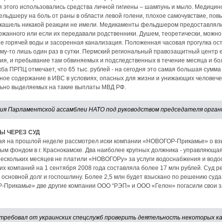
 этого использовались средства личной гигиены – шампунь и мыло. Медицин
льдшеру на боль от раны в области левой голени, плохое самочувствие, по
 кашель никакой реакции не имели. Медикаменты фельдшером предоставлялись
ржанного или если их передавали родственники. Душем, теоретически, можно
е горячей воды и засоренная канализация. Положенная часовая прогулка ос
у-то лишь один раз в сутки. Пермский региональный правозащитный центр е
ия, и пребывание там обвиняемых и подследственных в течение месяца и б
ба ПРПЦ отмечает, что 65 тыс. рублей - на сегодня это самая большая сумма
нное содержание в ИВС в условиях, опасных для жизни и унижающих человече
льно выделяемых на такие выплаты МВД РФ.
ия Парламентской ассамблеи НАТО под руководством председателя орган
Ы ЧЕРЕЗ СУД
ая на прошлой неделе рассмотрел иски компании «НОВОГОР-Прикамье» о вз
ым фондом в г. Краснокамске. Два наиболее крупных должника - управляющ
нескольких месяцев не платили «НОВОГОРу» за услуги водоснабжения и вод
х компаний на 1 сентября 2008 года составляла более 17 млн рублей. Суд 
я основной долг и госпошлину. Более 2,5 млн будет взыскано по решению су
Прикамье» две другие компании ООО “РЭП» и ООО «Гелон» погасили свои з
ребовал от украинских спецслужб проверить деятельность некоторых ка