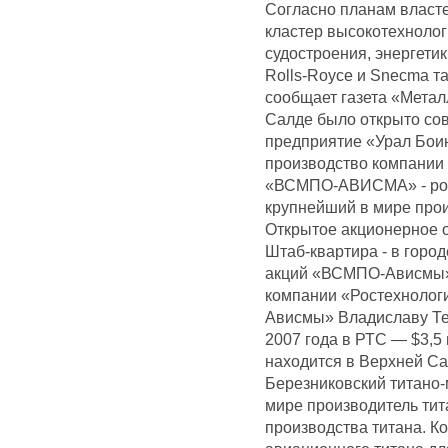
Согласно планам власте
кластер высокотехноло
судостроения, энергетик
Rolls-Royce и Snecma т
сообщает газета «Метал
Салде было открыто со
предприятие «Урал Бои
производство компании
«ВСМПО-АВИСМА» - росс
крупнейший в мире прои
Открытое акционерное
Штаб-квартира - в горо
акций «ВСМПО-Ависмы»
компании «Ростехнологи
Ависмы» Владиславу Те
2007 года в РТС — $3,5
находится в Верхней Са
Березниковский титано
мире производитель тит
производства титана. 