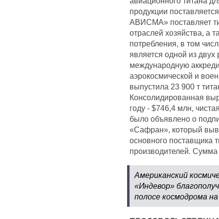
авиационного титана для
продукции поставляется
АВИСМА» поставляет тит
отраслей хозяйства, а 
потребления, в том чи
является одной из двух
международную аккреди
аэрокосмической и вое
выпустила 23 900 т титан
Консолидированная вы
году - $746,4 млн, чиста
было объявлено о подпи
«Сафран», который вы
основного поставщика 
производителей. Сумма 
Американский космиче
«Индевор» благополуч
полосе космодрома на