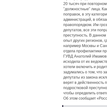
20 тысяч при повторном
"должностные" лица. Ка
поправок, в эту катего
администраций, в обяза
правопорядком. Им гроз
депутатов, все эти поп
преступность. В данном
опыт других регионов, 
например Москвы и Санк
отдела профилактики п
ГУВД Анатолий Имамов,
исходила от их ведомст
хотели включить и роди
задумались о том, что з
депутаты из закона иск
верят в действенность 
подростковой преступно
чтобы определить отве
Об этом сообщает «Росс