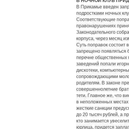
В НОЧНОЙ КЛУБ ПРИ
В Прикамье введен зап
подростками ночных клу
Соответствующие попра
правонарушениях приня
Законодательного собра
корпуса, через месяц и
Суть поправок состоит в
запрещено появляться 
перечне общественных ме
заведений попали игорн
дискотеки, компьютерны
сопровождающими молод
родителям. В законе пре
совершеннолетние брать
тети. Главное же, что в
в неположенных местах 
жесткие санкции предус
до 20 тысяч рублей, а пр
кто занимается увесели
юрлица, придется заплат