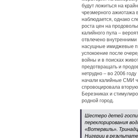
будут ложиться на край
чрезмерного ажиотажа 
наблюдается, однако сл
роста цен на продоволь
калийного пула – вероя
отвлечено внутренними
насущные имиджевые пр
успокоение после очере
войны и в поисках жив
предотвращать и продов
нетрудно – во 2006 году
начали калийные СМИ ч
спровоцировала вторую
Березниках и стимулиро
родной город.
Шестеро детей госпит
перехлорирования вод
«Вотервиль». Тринадц
Нигерии в результате