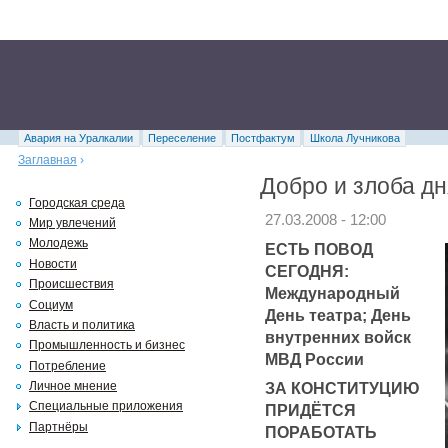
Авария на Уралкалии
Переселение
Постфактум
Школа Лучникова
Заглавная
›
Добро и злоба дн
Городская среда
27.03.2008 - 12:00
Мир увлечений
Молодежь
ЕСТЬ ПОВОД
Новости
СЕГОДНЯ:
Происшествия
Международный
Социум
День театра; День
Власть и политика
внутренних войск
Промышленность и бизнес
МВД России
Потребление
ЗА КОНСТИТУЦИЮ
Личное мнение
Специальные приложения
ПРИДЁТСЯ
Партнёры
ПОРАБОТАТЬ