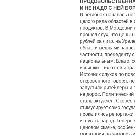
ПРОДОВОЛЬСТВЕННАЯ
И НЕ НАДО С НЕЙ БО
В регионах началась но
целого ряда областей в
продуктов. В Мордовии 
прошел слух, что цены 
рублей за литр, на Урал
области мешками запаса
частности, прецеденту 
национальным. Благо, с
излишки – их готовы тра
Источник слухов по пов
откровенного говоря, не
запустили ритейлеры и п
не дорос. Политический
столь актуален. Скорее 
стимулирует само госуд
прокатились репортажи о
испугать народ. Теперь
ценовом скачке, особе
моратория на заморозку