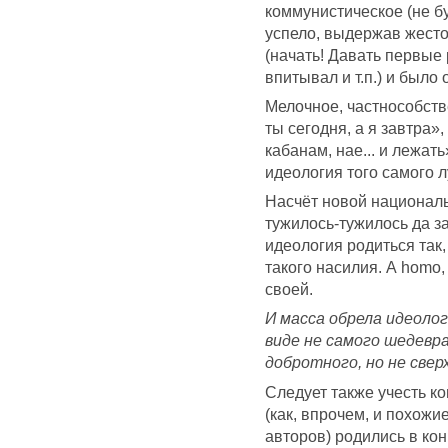
коммунистическое (не б
успело, выдержав жесто
(начать! Давать первые 
впитывал и т.п.) и было 
Мелочное, частнособств
ты сегодня, а я завтра»
кабанам, нае... и лежать
идеология того самого л
Насчёт новой национал
тужилось-тужилось да з
идеология родиться так,
такого насилия. А homo, 
своей.
И масса обрела идеолог
виде не самого шедевр
добротного, но не свер
Следует также учесть к
(как, впрочем, и похож
авторов) родились в ко