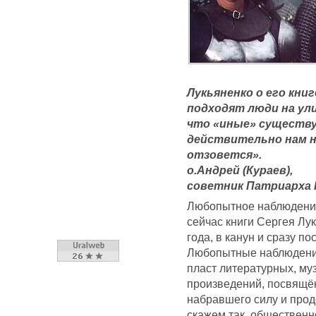
Лукьяненко о его книг
подходят люди на ули
что «иные» существу
действительно нам н
отзовется».
о.Андрей (Кураев),
советник Патриарха 
Любопытное наблюдение
сейчас книги Сергея Лук
года, в канун и сразу п
Любопытные наблюдения
пласт литературных, муз
произведений, посвящ
набравшего силу и прод
скажем так, обществен