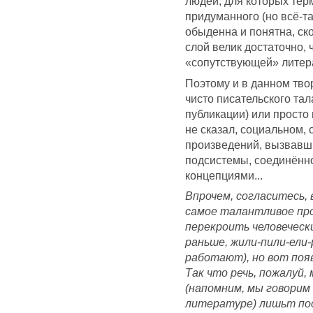
людей, для которых тер
придуманного (но всё-т
обыденна и понятна, ск
слой велик достаточно,
«сопутствующей» литер
Поэтому и в данном тво
чисто писательского та
публикации) или просто
не сказал, социальном, 
произведений, вызвавш
подсистемы, соединённ
концепциями...
Впрочем, согласитесь, 
самое талантливое про
перекроить человечески
раньше, жили-пили-ели
работают), но вот появ
Так что речь, пожалуй,
(напомним, мы говорим
литературе) лишьт по