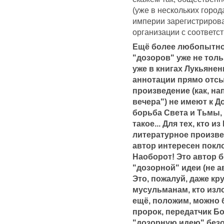
(уже в нескольких горо
империи зарегистриров
организации с соответс
Ещё более любопытно
"дозоров" уже не толь
уже в книгах Лукьянен
аннотации прямо отсы
произведение (как, н
вечера") не имеют к Д
борьба Света и Тьмы, 
такое... Для тех, кто 
литературное произве
автор интересен покл
Наоборот! Это автор 
"дозорной" идеи (не авт
Это, пожалуй, даже к
мусульманам, кто изл
ещё, положим, можно 
пророк, передатчик Бо
"дозорную идею" безо