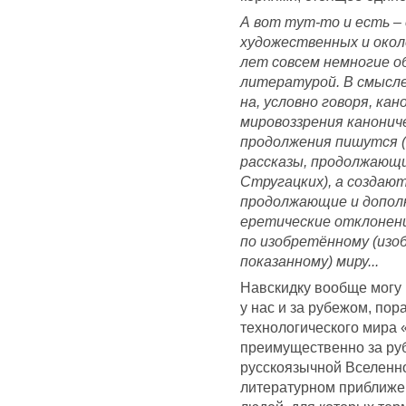
А вот тут-то и есть –
художественных и окол
лет совсем немногие о
литературой. В смысле
на, условно говоря, к
мировоззрения канонич
продолжения пишутся (к
рассказы, продолжающи
Стругацких), а создаю
продолжающие и допол
еретические отклонени
по изобретённому (изо
показанному) миру...
Навскидку вообще могу 
у нас и за рубежом, п
технологического мира 
преимущественно за рубе
русскоязычной Вселенной
литературном приближен