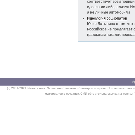
соответствует всем принц
идеологии либерализма Им
а не личные автомобили
Идеология социопатов
Юлия Латынина о том, что 
Российское не предлагает 
гражданам никакого кодекс
А
(c) 2001-2021 Иная газета. Защищено Законом об авторском праве. При использовании
материалов в печатных СМИ обязательна ссылка на портал