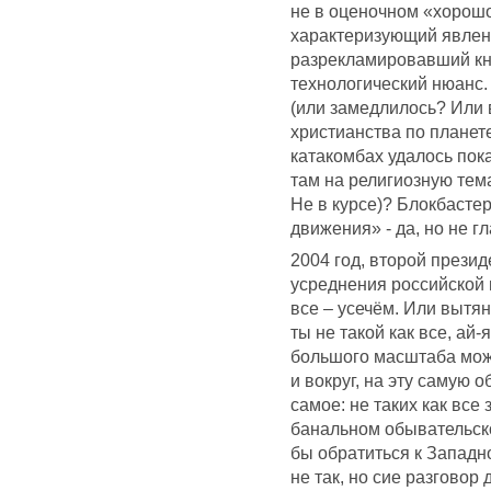
не в оценочном «хорошо
характеризующий явлени
разрекламировавший книг
технологический нюанс. 
(или замедлилось? Или
христианства по планет
катакомбах удалось пок
там на религиозную тем
Не в курсе)? Блокбасте
движения» - да, но не г
2004 год, второй прези
усреднения российской 
все – усечём. Или вытян
ты не такой как все, ай
большого масштаба може
и вокруг, на эту самую 
самое: не таких как все
банальном обывательско
бы обратиться к Западно
не так, но сие разговор