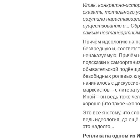
Итак, конкретно-истор
сказать, тотального ус
ощутили нарастающее 
существованию и... Обр
самым нестандартным 
Причём идеологию на п
безвредную и, соответс
ненаказуемую. Причём н
подсказки к самооргани
обывательской подёнщи
безобидных ролевых клу
начиналось с дискуссион
марксистов – с литерату
Иной – он ведь тоже чел
хорошо (что такое «хор
Это всё я к тому, что сл
ведь идеология, да ещ
это надолго...
Реплика на одном из 