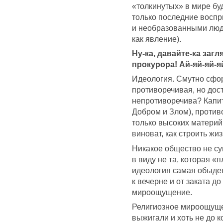
«толкинутых» в мире бу
только последние восп
и необразованными людь
как явление).
Ну-ка, давайте-ка заг
прокурора! Ай-яй-яй-яй
Идеология. Смутно сфо
противоречивая, но дос
непротиворечива? Капита
Добром и Злом), противо
только высоких материй,
виноват, как строить жиз
Никакое общество не су
в виду не та, которая «
идеология самая обыденн
к вечерне и от заката д
мироощущение.
Религиозное мироощуще
выжигали и хоть не до к