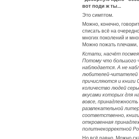
вот поди ж ты...
Это симптом.
Можно, конечно, говорить
списать всё на очередн
многих поколений и мно
Можно пожать плечами, 
Кстати, насчёт посмея
Потому что большого ч
наблюдается. А не наб
любителей-читателей т
причисляются и книги 
количество людей серь
вкусами которых для н
вовсе, принадлежность
развлекательной литер
соответственно, книги
откровенная принадлеж
политнекорректной Ро
Но всё равно. Можно ск