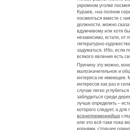
укромном уголке посмея
Кураев, «на полном серь
посмеяться вместе с ним
должности, можно сказат
вдумчивому или хотя бы
независимо, кстати, от
литературно-художеств
задуматься. Ибо, если п
всякого явления есть св
Причину эту можно, коне
малозначительное и общ
интереса не имеющее. М
интересов как раз и ск
случае легко углубиться
заблудиться среди дерев
лучше определить – ест
которого следует, а для
всенепременнейше
след
или это всё-таки пока 
корнями, стоящее одино