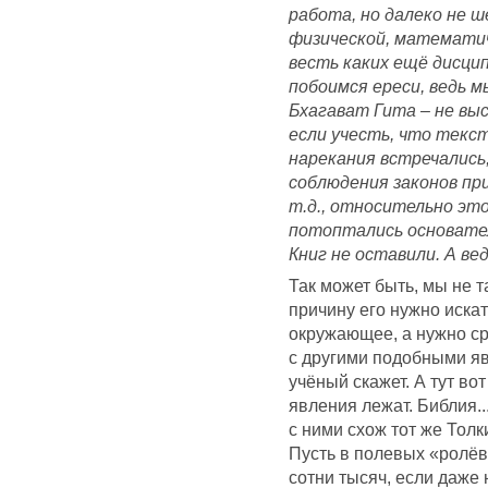
работа, но далеко не ш
физической, математиче
весть каких ещё дисцип
побоимся ереси, ведь мы
Бхагават Гита – не вы
если учесть, что текст
нарекания встречались
соблюдения законов пр
т.д., относительно эт
потоптались основател
Книг не оставили. А вед
Так может быть, мы не т
причину его нужно иска
окружающее, а нужно ср
с другими подобными я
учёный скажет. А тут во
явления лежат. Библия...
с ними схож тот же Толк
Пусть в полевых «ролёв
сотни тысяч, если даже