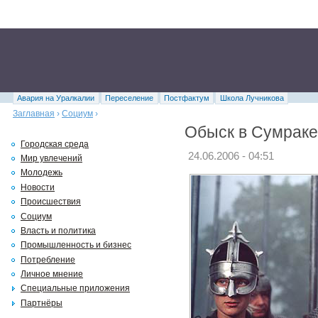
Авария на Уралкалии
Переселение
Постфактум
Школа Лучникова
Заглавная
›
Социум
›
Обыск в Сумраке
Городская среда
24.06.2006 - 04:51
Мир увлечений
Молодежь
Новости
Происшествия
Социум
Власть и политика
Промышленность и бизнес
Потребление
Личное мнение
Специальные приложения
Партнёры