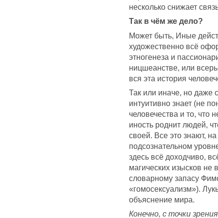
несколько снижает связь
Так в чём же дело?
Может быть, Иные дейст
художественно всё офо
этногенеза и пассионар
ницшеанстве, или всерьё
вся эта история человеч
Так или иначе, но даже
интуитивно знает (не по
человечества и то, что н
иность роднит людей, ч
своей. Все это знают, 
подсознательном уровне,
здесь всё доходчиво, в
магических изысков не в
словарному запасу Фим
«гомосексуализм»). Лук
объяснение мира.
Конечно, с точки зрен