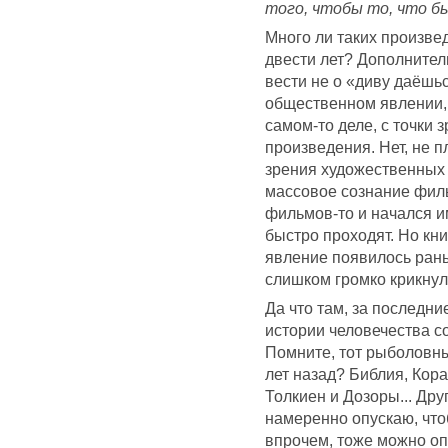
того, чтобы то, что бы
Много ли таких произве
двести лет? Дополнитель
вести не о «диву даёшь
общественном явлении,
самом-то деле, с точки 
произведения. Нет, не п
зрения художественных 
массовое сознание филь
фильмов-то и начался и
быстро проходят. Но кни
явление появилось рань
слишком громко крикнул
Да что там, за последни
истории человечества с
Помните, тот рыболовны
лет назад? Библия, Кор
Толкиен и Дозоры... Дру
намеренно опускаю, что
впрочем, тоже можно оп