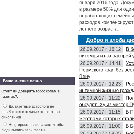
января 2016 года. Доку
в размере 50% для оди
неработающих семейных 
расходов компенсируют 
летнего возраста.
Добро и злоба дн
26.09.2017 г. 16:12
В б
питомцы из-за распрей 
26.09.2017 г. 14:41
Уст
Пермского края без вес
Вену
Ваше мнение важно
26.09.2017 г. 12:23
Рос
интимной жизнью гражд
Стоит ли доверять гороскопам в
газетах?:
26.09.2017 г. 11:22
Пол
обсудят "Ху из мистер П
Да, газетные астрологи не
26.09.2017 г. 11:15
В П
ошибаются в отличие от газетных
синоптиков
жертвами которых стали
Нет, гороскопы печатают, чтобы
26.09.2017 г. 11:00
В Б
люди выписывали газеты
26.09.2017 г. 08:05
Бер