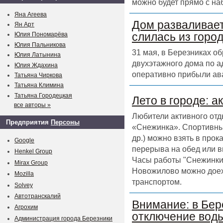
можно будет прямо с на
Яна Агеева
Дом разваливает
Ян Арт
слилась из горо
Юлия Пономарёва
Юлия Пальникова
31 мая, в Березниках о
Юлия Латынина
двухэтажного дома по а
Юлия Ждахина
оперативно прибыли ав
Татьяна Чиркова
Татьяна Климина
Татьяна Городецкая
Лето в городе: а
все авторы »
Любители активного отд
Предприятия
Персоны
«Снежинка». Спортивный
др.) можно взять в прок
Google
перерыва на обед или в
Henkel Group
Часы работы "Снежинки" 
Mirax Group
Новожилово можно доех
Mozilla
транспортом.
Solvey
Автотранскалий
Внимание: в Бер
Агрохим
отключение воды
Администрация города Березники