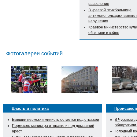
расселение
В краевой психбольнице
антимонопольщики выявил
нарушения
Краевое министерство кул
обвинили в войне
Фотогалереи событий
Власть и политика
Происшест
Бывший пермский министр остаётся под стражей
В Чусовом с
обнаружили
Пермского министра отправили под домашний
арест
Голодный во
магазин, ден