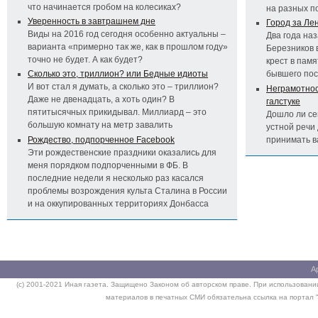
что начинается гробом на колесиках?
на разных п
Уверенность в завтрашнем дне
Город за Ле
Виды на 2016 год сегодня особенно актуальны –
Два года на
варианта «примерно так же, как в прошлом году»
Березников 
точно не будет. А как будет?
крест в пам
Сколько это, триллион? или Бедные идиоты
бывшего по
И вот стал я думать, а сколько это – триллион?
Неграмотност
Даже не двенадцать, а хоть один? В
галстуке
пятитысячных прикидывал. Миллиард – это
Дошло ли се
большую комнату на метр завалить
устной речи 
Рождество, подпорченное Facebook
принимать 
Эти рождественские праздники оказались для
меня порядком подпорченными в ФБ. В
последние недели я несколько раз касался
проблемы возрождения культа Сталина в России
и на оккупированных территориях Донбасса
А
(c) 2001-2021 Иная газета. Защищено Законом об авторском праве. При использовании
материалов в печатных СМИ обязательна ссылка на портал