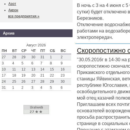
Азот
В ночь с 3 на 4 июня с 
Акрон
сутки) будет отключено
все предприятия »
Березников.
Отключение водоснабже
работами на водозаборе
Архив
электропередач.
Август 2026
Скоропостижно 
ПН
ВТ
СР
ЧТ
ПТ
СБ
ВС
27
28
29
30
31
1
2
"30.05.2016г в 14-30 на
3
4
5
6
7
8
9
скоропостижно скончал
10
11
12
13
14
15
16
Прикамского отдельного 
17
18
19
20
21
22
23
станицы Яйвинская, вет
24
25
26
27
28
29
30
республике Югославия,
31
1
2
3
4
5
6
освободительного движен
мой отец казачий полк
Приглашаем всех почтит
основателей возрождени
просьба распространить
странице в социальных 
Прощание с атаманом со