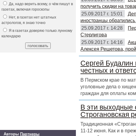
Да, надо верить всему, о чём пишут в
получить скидки на това
газетах, включая гороскопы
25.09.2017 г. 15:01
Деп
Нет, в газетах нет штатных
иностранцы обратились 
астрологов, я знаю точно
25.09.2017 г. 14:28
Пер
Я в газетах доверяю только лунному
Стерлигова
календарю
25.09.2017 г. 14:16
Акц
Алексея Решетова, прой
Сергей Будалин 
честных и ответ
В Пермском крае по ма
уголовные дела о хищен
граждан для оплаты ком
В эти выходные 
Строгановская р
Традиционная «Строгано
11-12 июня. Как и в пр
Авторы
Партнеры