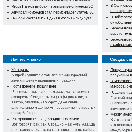
Путин озабочен березниковским расселением
В Соликамск
Игорь Папков выбран первым вице-спикером ЗС
перестрелку
Адмирал Комоедов стал пермским депутатом ЗС
В Чайковско
Выборы состоялись, Единая Россия - лидирует
онкобольны
Березникове
вместо труд
Березниковс
в сибиреязв
Личное мнение
Специальн
Женщины
Прокуратура
Андрей Лучников о том, что Международный
поручению 
женский день – правильный праздник
В Березника
Гости дорогие, пошли вон!
микрорайон
Российская жизнь непредсказуема, возможны
Редакция га
сюрпризы. Сегодня ты лицо официальное, а
Главный ред
завтра, глядишь, наоборот. Даже очень
(Сивинской 
влиятельные люди могут превратиться в простых
выживания 
гастарбайтеров
Между молот
Рак уравнивает нищебродов с великими
В интервью 
Вот говорят: рак, рак. Страшно – аж жуть! Ааа! Да
что ненавид
не страшилка ли это из того простенького набора,
между журна