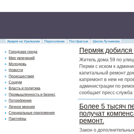
Авария на Уралкалии
Переселение
Постфактум
Школа Лучникова
Пермяк добился 
Городская среда
Мир увлечений
Житель дома 59 по улиц
Молодежь
Перми с иском к админи
Новости
капитальный ремонт дома
Происшествия
капремонт в нем не про
Социум
администрации по ремон
Власть и политика
сообщает пресс-служба 
Промышленность и бизнес
Потребление
Более 5 тысяч п
Личное мнение
получат компенс
Специальные приложения
Партнёры
ремонт.
Закон о дополнительных