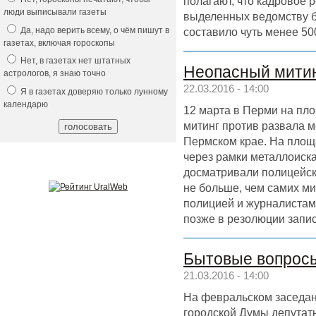
полагают, что кадровое 
люди выписывали газеты
выделенных ведомству б
Да, надо верить всему, о чём пишут в
составило чуть менее 50
газетах, включая гороскопы
Нет, в газетах нет штатных
Неопасный митин
астрологов, я знаю точно
22.03.2016 - 14:00
Я в газетах доверяю только лунному
календарю
12 марта в Перми на пло
митинг против развала 
Пермском крае. На площ
через рамки металлоиск
досматривали полицейск
не больше, чем самих м
полицией и журналистам
позже в резолюции запис
Бытовые вопрос
21.03.2016 - 14:00
На февральском заседан
городской Думы депутаты