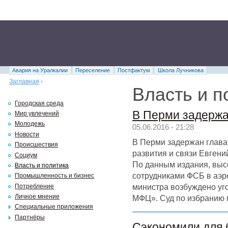
Авария на Уралкалии
Переселение
Постфактум
Школа Лучникова
Заглавная
›
Власть и п
Городская среда
В Перми задержа
Мир увлечений
Молодежь
05.06.2016 - 21:28
Новости
В Перми задержан глава
Происшествия
развития и связи Евген
Социум
По данным издания, выс
Власть и политика
сотрудниками ФСБ в аэр
Промышленность и бизнес
министра возбуждено уго
Потребление
Личное мнение
МФЦ». Суд по избранию 
Специальные приложения
Партнёры
Сэкономили для 