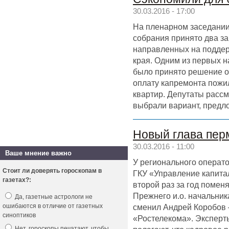
30.03.2016 - 17:00
На пленарном заседании
собрания принято два за
направленных на подде
края. Одним из первых 
было принято решение о
оплату капремонта пож
квартир. Депутаты рассм
выбрали вариант, предл
Новый глава пер
30.03.2016 - 11:00
Ваше мнение важно
У регионального операт
Стоит ли доверять гороскопам в
ГКУ «Управление капита
газетах?:
второй раз за год помен
Прежнего и.о. начальник
Да, газетные астрологи не
сменил Андрей Коробов 
ошибаются в отличие от газетных
синоптиков
«Ростелекома». Эксперт
Нет, гороскопы печатают, чтобы