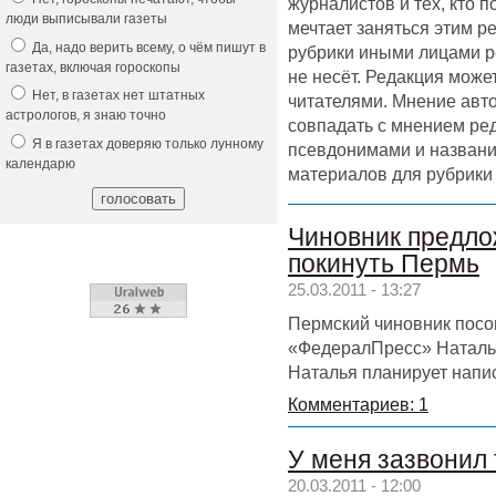
журналистов и тех, кто 
люди выписывали газеты
мечтает заняться этим р
Да, надо верить всему, о чём пишут в
рубрики иными лицами р
газетах, включая гороскопы
не несёт. Редакция может
Нет, в газетах нет штатных
читателями. Мнение авт
астрологов, я знаю точно
совпадать с мнением ре
Я в газетах доверяю только лунному
псевдонимами и назван
календарю
материалов для рубрики
Чиновник предло
покинуть Пермь
25.03.2011 - 13:27
Пермский чиновник посо
«ФедералПресс» Наталье
Наталья планирует напис
Комментариев: 1
У меня зазвонил
20.03.2011 - 12:00