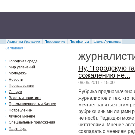
Авария на Уралкалии
Переселение
Постфактум
Школа Лучникова
Заглавная
›
журналист
Городская среда
Ну, "Городскую га
Мир увлечений
Молодежь
сожалению не...
Новости
08.05.2011 - 15:00
Происшествия
Рубрика предназначена 
Социум
журналистов и тех, кто 
Власть и политика
мечтает заняться этим р
Промышленность и бизнес
Потребление
рубрики иными лицами р
Личное мнение
не несёт. Редакция может
Специальные приложения
читателями. Мнение авт
Партнёры
совпадать с мнением ре