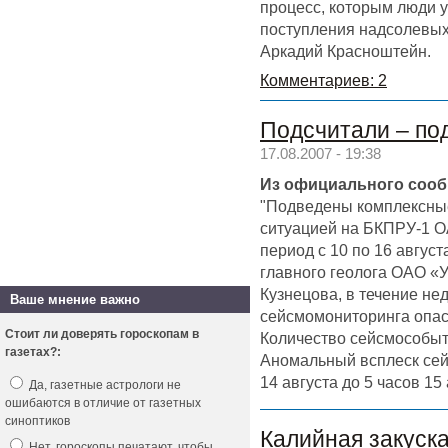
процесс, которым люди у
поступления надсолевых 
Аркадий Красноштейн.
Комментариев: 2
Подсчитали – по
17.08.2007 - 19:38
Из официального сообщ
"Подведены комплексные
ситуацией на БКПРУ-1 О
период с 10 по 16 август
главного геолога ОАО «
Кузнецова, в течение не
Ваше мнение важно
сейсмомониторинга опас
Стоит ли доверять гороскопам в
Количество сейсмособыт
газетах?:
Аномальный всплеск сей
14 августа до 5 часов 15
Да, газетные астрологи не
ошибаются в отличие от газетных
синоптиков
Калийная закуска
Нет, гороскопы печатают, чтобы