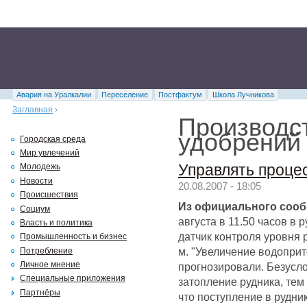
Авария на Уралкалии
Переселение
Постфактум
Школа Лучникова
Заглавная
›
Производс
удобрений
Городская среда
Мир увлечений
Управлять проце
Молодежь
Новости
20.08.2007 - 18:05
Происшествия
Из официального сообщ
Социум
августа в 11.50 часов в
Власть и политика
датчик контроля уровня 
Промышленность и бизнес
м. "Увеличение водоприт
Потребление
Личное мнение
прогнозировали. Безусл
Специальные приложения
затопление рудника, тем
Партнёры
что поступление в рудни