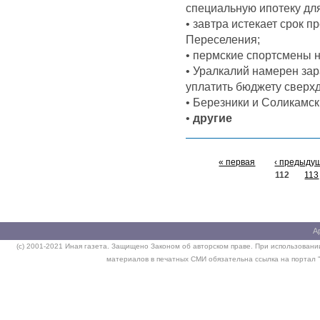
специальную ипотеку дл
• завтра истекает срок 
Переселения;
• пермские спортсмены 
• Уралкалий намерен за
уплатить бюджету сверх
• Березники и Соликамск
•
другие
« первая
‹ предыду
112
113
А
(c) 2001-2021 Иная газета. Защищено Законом об авторском праве. При использовании
материалов в печатных СМИ обязательна ссылка на портал