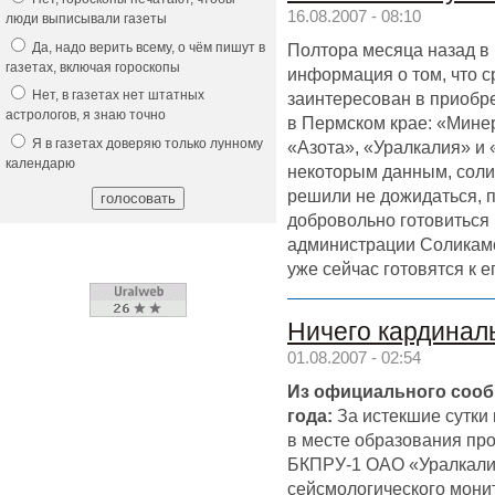
16.08.2007 - 08:10
люди выписывали газеты
Да, надо верить всему, о чём пишут в
Полтора месяца назад в
газетах, включая гороскопы
информация о том, что с
Нет, в газетах нет штатных
заинтересован в приобр
астрологов, я знаю точно
в Пермском крае: «Мине
Я в газетах доверяю только лунному
«Азота», «Уралкалия» и
календарю
некоторым данным, соли
решили не дожидаться, п
добровольно готовиться 
администрации Соликам
уже сейчас готовятся к
Ничего кардиналь
01.08.2007 - 02:54
Из официального сооб
года:
За истекшие сутки
в месте образования пр
БКПРУ-1 ОАО «Уралкали
сейсмологического монит