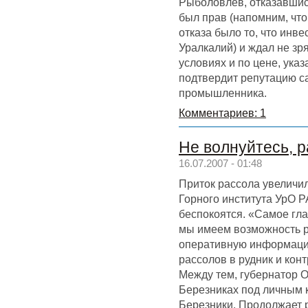
Рыболовлев, отказавшись
был прав (напомним, чт
отказа было то, что инв
Уралкалий) и ждал не зря
условиях и по цене, ука
подтвердит репутацию с
промышленника.
Комментариев: 1
Не волнуйтесь, 
16.07.2007 - 01:48
Приток рассола увеличи
Горного института УрО Р
беспокоятся. «Самое глав
мы имеем возможность р
оперативную информаци
рассолов в рудник и кон
Между тем, губернатор 
Березниках под личным к
Березники. Продолжает 