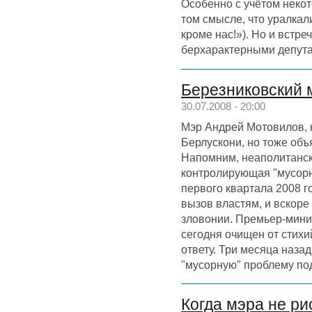
Особенно с учётом неко
том смысле, что уралкал
кроме нас!»). Но и встр
берхарактерными депу
Березниковский 
30.07.2008 - 20:00
Мэр Андрей Мотовилов, 
Берлускони, но тоже объ
Напомним, неаполитанск
контролирующая "мусорн
первого квартала 2008 г
вызов властям, и вскоре 
зловонии. Премьер-мини
сегодня очищен от стихи
ответу. Три месяца наза
"мусорную" проблему по
Когда мэра не ри