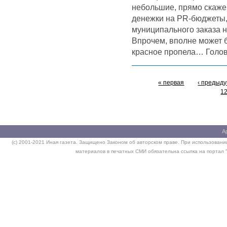
небольшие, прямо скажем
денежки на PR-бюджеты, 
муниципального заказа 
Впрочем, вполне может б
красное пропела… Головк
« первая
‹ предыд
1
А
(c) 2001-2021 Иная газета. Защищено Законом об авторском праве. При использовании
материалов в печатных СМИ обязательна ссылка на портал