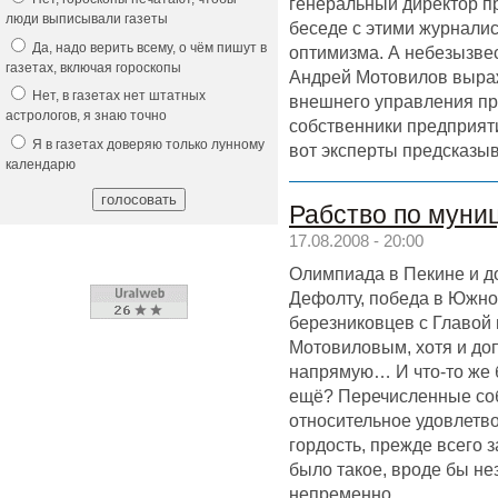
генеральный директор п
люди выписывали газеты
беседе с этими журнали
Да, надо верить всему, о чём пишут в
оптимизма. А небезызве
газетах, включая гороскопы
Андрей Мотовилов выраж
Нет, в газетах нет штатных
внешнего управления пр
астрологов, я знаю точно
собственники предприяти
Я в газетах доверяю только лунному
вот эксперты предсказыв
календарю
Рабство по муни
17.08.2008 - 20:00
Олимпиада в Пекине и до
Дефолту, победа в Южно
березниковцев с Главой
Мотовиловым, хотя и доп
напрямую… И что-то же 
ещё? Перечисленные со
относительное удовлетво
гордость, прежде всего 
было такое, вроде бы н
непременно…