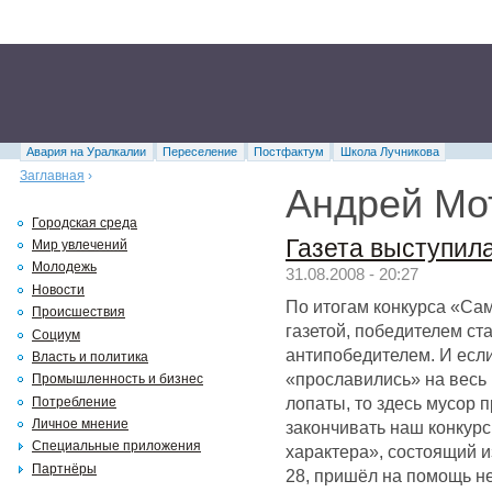
Авария на Уралкалии
Переселение
Постфактум
Школа Лучникова
Заглавная
›
Андрей Мо
Городская среда
Газета выступил
Мир увлечений
Молодежь
31.08.2008 - 20:27
Новости
По итогам конкурса «Са
Происшествия
газетой, победителем ст
Социум
антипобедителем. И если
Власть и политика
«прославились» на весь 
Промышленность и бизнес
лопаты, то здесь мусор 
Потребление
Личное мнение
закончивать наш конкурс
Специальные приложения
характера», состоящий 
Партнёры
28, пришёл на помощь н