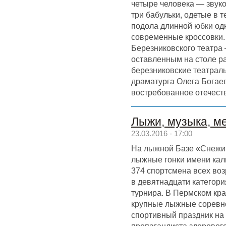
четыре человека — звуко
три бабульки, одетые в т
подола длинной юбки од
современные кроссовки
Березниковского театра 
оставленным на столе ра
березниковские театрал
драматурга Олега Богае
востребованное отечес
Лыжи, музыка, м
23.03.2016 - 17:00
На лыжной Базе «Снежин
лыжные гонки имени кал
374 спортсмена всех во
в девятнадцати категори
турнира. В Пермском кра
крупные лыжные соревн
спортивный праздник на