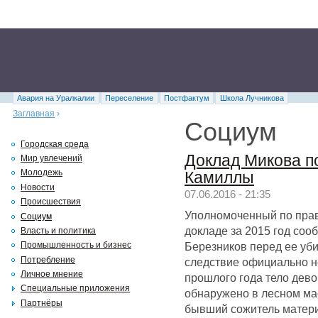
Авария на Уралкалии
Переселение
Постфактум
Школа Лучникова
Заглавная
›
Социум
Городская среда
Доклад Микова п
Мир увлечений
Молодежь
Камиллы
Новости
07.06.2016 - 21:35
Происшествия
Уполномоченный по прав
Социум
докладе за 2015 год соо
Власть и политика
Березников перед ее уб
Промышленность и бизнес
Потребление
следствие официально н
Личное мнение
прошлого года тело дев
Специальные приложения
обнаружено в лесном мас
Партнёры
бывший сожитель матери