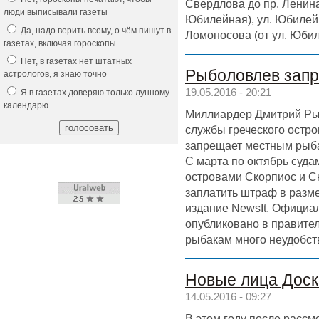
Свердлова до пр. Ленина)
люди выписывали газеты
Юбилейная), ул. Юбилейн
Да, надо верить всему, о чём пишут в
Ломоносова (от ул. Юбил
газетах, включая гороскопы
Нет, в газетах нет штатных
Рыболовлев запр
астрологов, я знаю точно
19.05.2016 - 20:21
Я в газетах доверяю только лунному
календарю
Миллиардер Дмитрий Ры
службы греческого остр
запрещает местным рыба
С марта по октябрь суда
островами Скорпиос и Ск
заплатить штраф в разме
издание NewsIt. Официа
опубликовано в правите
рыбакам много неудобст
Новые лица Доск
14.05.2016 - 09:27
В этом году после рассм