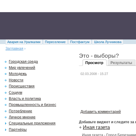
Авария на Уралкалии
Переселение
Постфактум
Школа Лучникова
Заглавная
›
Это - выборы?
Городская среда
Просмотр
Результаты
Мир увлечений
Молодежь
02.03.2008 - 15:27
Новости
Происшествия
Социум
Власть и политика
Промышленность и бизнес
Потребление
Добавить комментарий
Личное мнение
Добавьте виджет и следите за
Специальные приложения
+
Иная газета
Партнёры
Иная газета - Город Березник