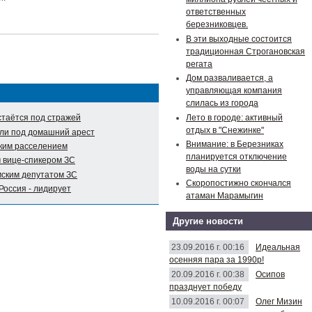
ответственных
березниковцев.
В эти выходные состоится
традиционная Строгановская
регата
Дом разваливается, а
управляющая компания
слилась из города
Лето в городе: активный
таётся под стражей
отдых в "Снежинке"
ли под домашний арест
Внимание: в Березниках
ким расселением
планируется отключение
 вице-спикером ЗС
воды на сутки
мским депутатом ЗС
Скоропостижно скончался
Россия - лидирует
атаман Марамыгин
Другие новости
23.09.2016 г. 00:16
Идеальная
осенняя пара за 1990р!
20.09.2016 г. 00:38
Осипов
празднует победу
10.09.2016 г. 00:07
Олег Мизин