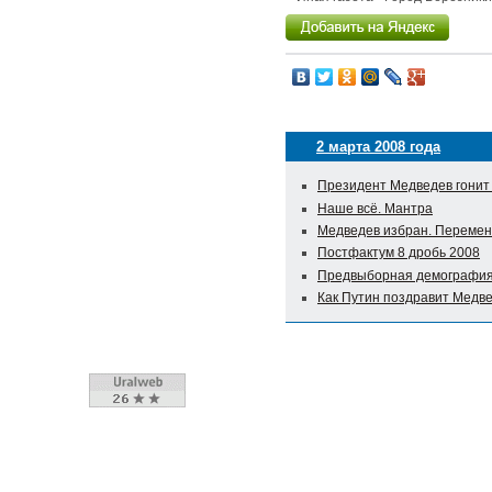
2 марта 2008 года
Президент Медведев гонит
Наше всё. Мантра
Медведев избран. Перемен
Постфактум 8 дробь 2008
Предвыборная демографи
Как Путин поздравит Медв