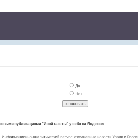
Да
Нет
 новыми публикациями "Иной газеты" у себя на Яндексе:
и. Информационно-аналитический ресурс, ежедневные новости Урала и Росси