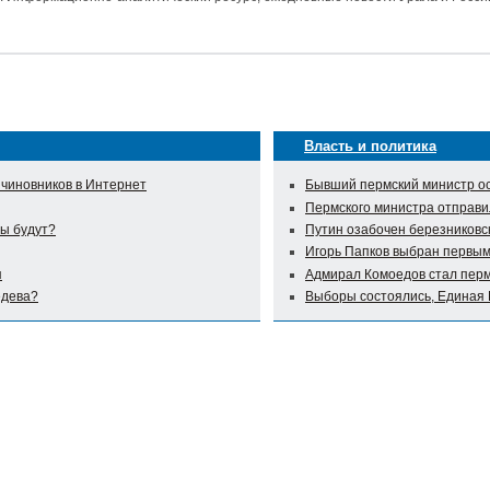
Власть и политика
 чиновников в Интернет
Бывший пермский министр ос
Пермского министра отправи
ы будут?
Путин озабочен березниковс
Игорь Папков выбран первым
я
Адмирал Комоедов стал пер
едева?
Выборы состоялись, Единая 