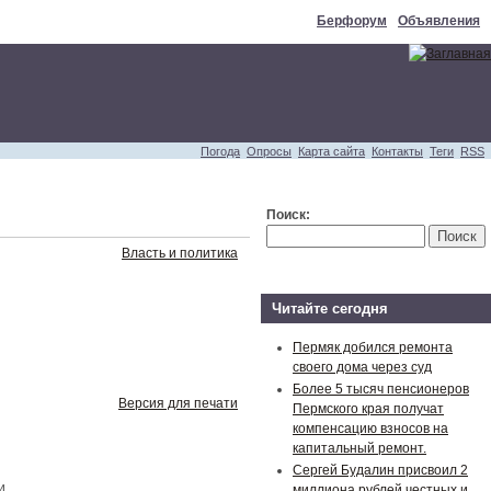
Берфорум
Объявления
Погода
Опросы
Карта сайта
Контакты
Теги
RSS
Поиск:
Власть и политика
Читайте сегодня
Пермяк добился ремонта
своего дома через суд
Более 5 тысяч пенсионеров
Версия для печати
Пермского края получат
компенсацию взносов на
капитальный ремонт.
Сергей Будалин присвоил 2
и.
миллиона рублей честных и